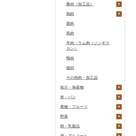
豚肉（加工品）
もつ鍋
ステーキ
鶏肉
ローストビーフ
すき焼き
ハンバーグ
鹿肉
ビーフジャーキー
しゃぶしゃぶ
もつ鍋
鶏肉（精肉）
馬肉
その他牛肉（加工品）
焼肉
ハム
ハム・ソーセージ
羊肉・ラム肉（ジンギス
アグー豚
ソーセージ・ウインナ
唐揚げ
カン）
ー
その他豚肉（精肉）
中津からあげ
鴨肉
ベーコン・サラミ
水炊き
猪肉
その他豚肉（加工品）
地鶏
その他肉・加工品
赤鶏さつま
魚介・海産物
その他鶏肉
米・パン
カニ
果物・フルーツ
エビ
米
ズワイガニ
野菜
いくら
雑穀
ぶどう・マスカット
タラバガニ
甘エビ
精米
卵・乳製品
うに
餅
いちご
いも
毛ガニ
ボタンエビ
無洗米
巨峰
酒・アルコール
明太子・たらこ
その他穀物加工品
りんご
トマト
卵
かにしゃぶ
伊勢海老
玄米
ナガノパープル
じゃがいも