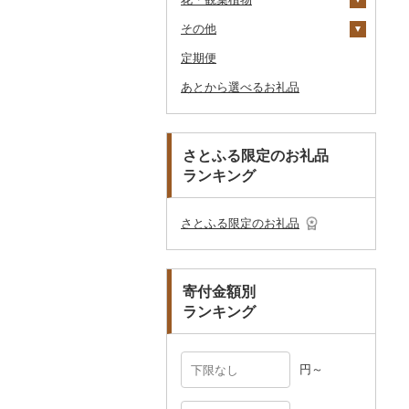
釣り
ア
ダーバッグ
その他
大福
燻製（スモーク）
その他調味料
その他家電
キッチン用品
その他スポーツ
入浴剤
和服
陶器・漆器
観葉植物・苗木
のどぐろ
栗
その他漬物
魚
ごま油
タオルケット
ノート・ファイル
グラス・カップ
その他ゴルフ
その他スキンケア
女性・レディース
本場奄美大島紬
ダイビング
キャリーバッグ・スー
定期便
その他和菓子
おせち
日用品
アロマ
靴・履物
その他装飾品・工芸品
花
地域サービス
ふぐ
その他果物
果物
その他食用油
みりん
その他寝具
印鑑
タンブラー
包丁
ウェア・ユニフォーム
男性・メンズ
その他織物
信楽焼
ツケース
スキーチケット・リフト
あとから選べるお礼品
その他加工品
楽器・器材
プロテイン
アクセサリー
盆栽・その他
その他
ブリ
ジャム
ケチャップ
その他文房具
箸
フライパン
洗剤
その他スポーツ
子供・ベビー
靴・シューズ
唐津焼
数珠
胡蝶蘭
券
その他鞄・バッグ
本・CD・DVD
その他美容
その他服飾小物
ほっけ
その他缶詰・瓶詰
こしょう
スプーン・フォーク・
鍋
トイレットペーパー
その他洋服
スリッパ・下駄・草履
ペンダント・ネックレ
備前焼
工芸品
造花・プリザーブドフ
ゴルフプレー券
ナイフ
ス
ラワー
おもちゃ・ぬいぐるみ
その他鮮魚
その他調味料
まな板
ティッシュ
その他靴・履物
財布
美濃焼
播州そろばん
花火大会チケット
GDOふるさとゴルフ
さとふる限定のお礼品
皿・椀
ピアス・イヤリング
その他花
プレークーポン
ランキング
ご当地キャラクター
土鍋
その他日用品
ショール・ストール
村上木彫堆朱
美濃和紙
カタログギフト
弁当箱
真珠・パール
その他のゴルフプレー
ベビー用品
その他キッチン用品
ネクタイ・ベルト
その他陶器・漆器
民芸品
その他体験・チケット
券
その他食器
その他アクセサリー
さとふる限定のお礼品
ペット用品
マフラー・手袋
防災グッズ
その他服飾小物
寄付金額別
その他雑貨
ランキング
円～