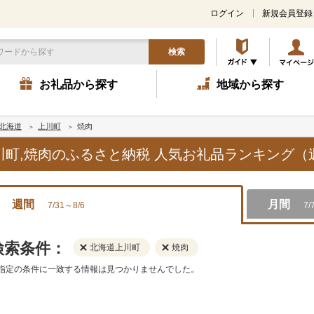
ログイン
新規会員登録
検索
お礼品から探す
地域から探す
北海道
上川町
焼肉
上川町,焼肉のふるさと納税 人気お礼品ランキング（
週間
月間
7/31～8/6
7/
検索条件：
北海道上川町
焼肉
指定の条件に一致する情報は見つかりませんでした。