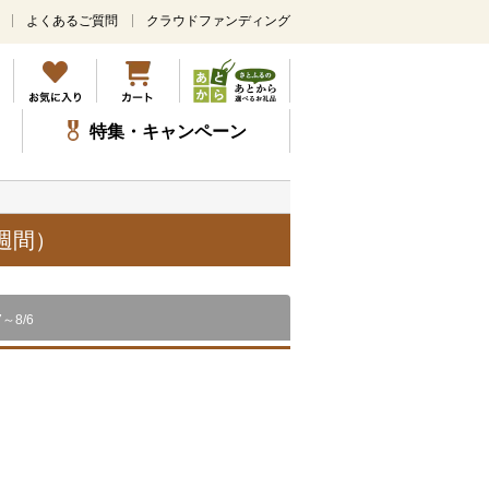
よくあるご質問
クラウドファンディング
メ
イ
ン
コ
ン
特集・キャンペーン
テ
ン
ツ
に
ス
週間）
キ
ッ
プ
7～8/6