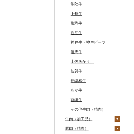
常陸牛
上州牛
飛騨牛
近江牛
神戸牛・神戸ビーフ
但馬牛
土佐あかうし
佐賀牛
長崎和牛
あか牛
宮崎牛
その他牛肉（精肉）
牛肉（加工品）
豚肉（精肉）
ハンバーグ