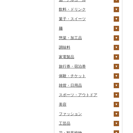
飲料・ドリンク
その他魚卵
パン
もも
玉ねぎ
チーズ
ビール・発泡酒
その他カニ
その他エビ
明太子
金芽米
ピオーネ
さつまいも
フルーツトマト
菓子・スイーツ
貝
メロン
ねぎ
ヨーグルト
日本酒
水・ミネラルウォーター
たらこ
数の子
ゆめぴりか
デラウェア
その他いも
ミニトマト
ビール
麺
うなぎ
さくらんぼ
とうもろこし
牛乳
焼酎
コーヒー・コーヒー豆
ケーキ
からすみ
帆立（ホタテ）
つや姫
シャインマスカット
その他トマト
発泡酒
純米大吟醸
惣菜・加工品
鮮魚
梨
根菜
バター
梅酒
茶
クッキー
ラーメン
キャビア
鮑（アワビ）
コシヒカリ
その他ぶどう・マスカ
地ビール・クラフトビ
純米吟醸
芋焼酎
飲料
ット
ール
調味料
イカ・タコ
マンゴー
アスパラガス
その他乳製品
泡盛
果汁飲料
焼き菓子
うどん
惣菜
その他魚卵
牡蠣（カキ）
鮭・サーモン
はえぬき
和梨
人参
大吟醸
麦焼酎
コーヒー豆
飲料
家電製品
海苔・海藻
みかん・柑橘
豆
ワイン
紅茶
プリン
そば
カレー・シチュー
砂糖
あさり
マグロ
イカ
さがびより
洋梨・ラフランス
大根
吟醸
米焼酎
粉
茶葉・ティーバッグ
りんごジュース
餃子
旅行券・宿泊券
干物
すいか
きのこ
ウイスキー
その他飲料・ジュース
ゼリー
パスタ
鍋
塩
季節・空調家電
しじみ
イワシ
タコ
海苔
あきたこまち
みかん
自然薯
その他日本酒
黒糖焼酎
白ワイン
ドリップ
静岡茶
みかんジュース（オレ
飲料
シュウマイ
カレー
ンジジュース）
体験・チケット
その他魚介・加工品
キウイ
その他野菜
リキュール・洋酒
チョコレート
ひやむぎ
ピザ
醤油
キッチン家電
旅行券
サザエ
カツオ
わかめ
ししゃも
ひとめぼれ
レモン
レンコン
しいたけ
その他焼酎
赤ワイン
足柄茶
茶葉・ティーバッグ
野菜ジュース
コロッケ
シチュー
肉
その他果汁飲料
雑貨・日用品
柿（カキ）
甘酒
カステラ
そうめん
レトルト
味噌
照明器具
宿泊券
PayPay商品券
はまぐり
金目鯛
ひじき
その他干物
しらす・ちりめん
ミルキークィーン
不知火・デコポン
にんにく・生姜
松茸
山菜
シャンパン・スパーク
知覧茶
炭酸飲料
その他惣菜
魚
JTBふるさと旅行クー
リングワイン
ポン（Eメール発行）
スポーツ・アウトドア
ドライフルーツ
ノンアルコール
アイス・ジェラート
その他麺
スープ
酢
パソコン・周辺機器
食事券
家具・インテリア
その他貝
クエ
その他海苔・海藻
かまぼこ・練り製品
ななつぼし
せとか
その他根菜
その他きのこ
かぼちゃ
八女茶
豆乳
その他鍋
その他ワイン
JTBふるさと旅行券
美容
その他果物
その他酒
その他洋菓子
豆腐・納豆
だし
TV・オーディオ・カメラ
温泉・サウナ・スパ利用
寝具
ゴルフ
くじら
その他魚介・加工品
その他米
文旦
干し柿
茄子
その他茶
その他飲料・ジュース
タンス
（紙券）
券
ファッション
煎餅・おかき
漬物
食用油
美容・健康家電
タオル
釣り
スキンケア
サバ
まどんな
干し芋
びわ
レタス
豆腐
机・テーブル
布団
ゴルフボール
その他旅行券
水族館
工芸品
羊羹
缶詰・瓶詰
はちみつ
カー用品
文房具・印鑑
サイクリング
シャンプー・リンス
鞄・バッグ
さんま
ポンカン
その他ドライフルーツ
ブルーベリー
その他野菜
納豆
梅干
えごま油
椅子・チェア・ソファ
枕
泉州タオル
ゴルフクラブ
化粧水・乳液・美容液
動物園
花・観葉植物
饅頭
乾物
ドレッシング
時計
食器
アウトドア・キャンプ
石鹸・ボディーソープ
洋服
織物
鯛
その他柑橘
パイナップル
キムチ
肉
オリーブオイル
その他家具・インテリ
毛布
その他タオル
ボールペン
ゴルフウェア
洗顔
トートバッグ・ショル