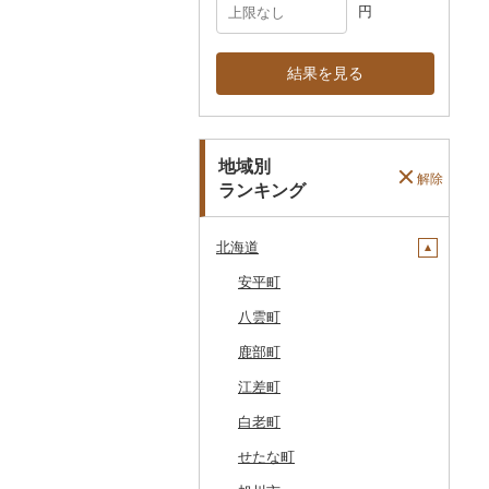
円
結果を見る
地域別
解除
ランキング
北海道
安平町
八雲町
鹿部町
江差町
白老町
せたな町