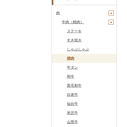
肉
牛肉（精肉）
ステーキ
すき焼き
しゃぶしゃぶ
焼肉
牛タン
和牛
黒毛和牛
白老牛
仙台牛
米沢牛
山形牛