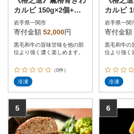
《格之進》薫格骨ぎわ
《格之進
カルビ 150g×2個+牛
カルビ 1
醤1本
醤1本
岩手県一関市
岩手県一関
寄付金額
52,000
円
寄付金額
黒毛和牛の旨味甘味を他の部
黒毛和牛の
位より強く濃く楽しめます。
位より強く
（0件）
冷凍
冷凍
5
6