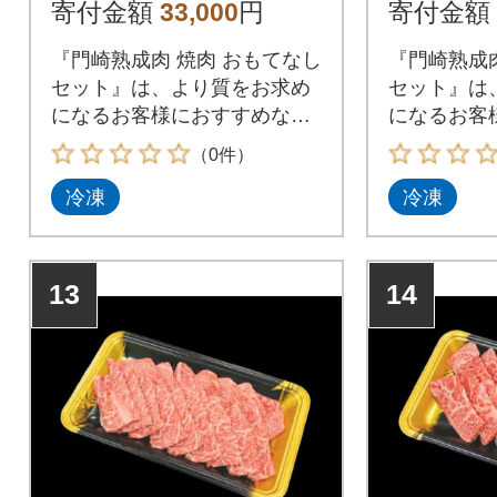
寄付金額
33,000
円
寄付金額
『門崎熟成肉 焼肉 おもてなし
『門崎熟成肉
セット』は、より質をお求め
セット』は
になるお客様におすすめなセ
になるお客
ットです。
ットです。
（0件）
冷凍
冷凍
13
14