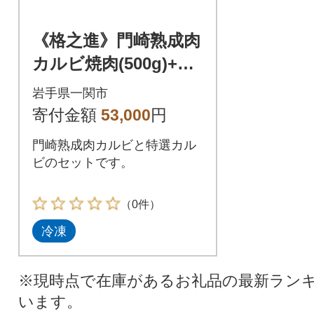
《格之進》門崎熟成肉
カルビ焼肉(500g)+特
選カルビ焼肉(500g)
岩手県一関市
寄付金額
53,000
円
門崎熟成肉カルビと特選カル
ビのセットです。
（0件）
冷凍
※現時点で在庫があるお礼品の最新ラン
います。