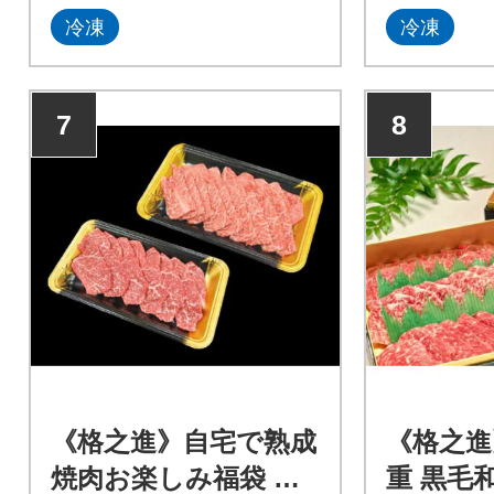
冷凍
冷凍
7
8
《格之進》自宅で熟成
《格之進
焼肉お楽しみ福袋 計1
重 黒毛和