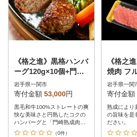
《格之進》黒格ハンバ
《格之進
ーグ120g×10個+門崎
焼肉 フ
熟成肉特選カルビ250
計1.1k
岩手県一関市
岩手県一関
g
寄付金額
53,000
円
寄付金額
黒毛和牛100%ストレートの爽
熟成により
快な美味さと円熟したコクの
の旨味を是
ハンバーグと「門崎熟成肉」
ださい。
の特選霜降りカルビ
（0件）