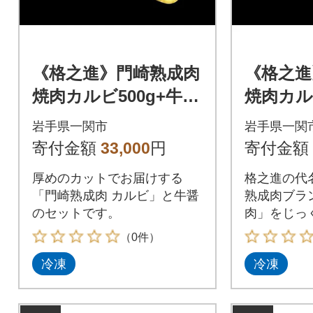
《格之進》門崎熟成肉
《格之進
焼肉カルビ500g+牛醤
焼肉カ
1本
ト250g 
岩手県一関市
岩手県一関
寄付金額
33,000
円
寄付金額
厚めのカットでお届けする
格之進の代
「門崎熟成肉 カルビ」と牛醤
熟成肉ブラ
のセットです。
肉」をじっ
ットです。
（0件）
冷凍
冷凍