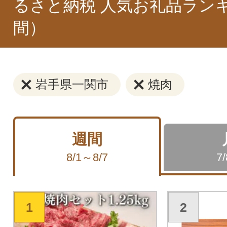
るさと納税 人気お礼品ラン
間）
岩手県一関市
焼肉
週間
8/1～8/7
7
1
2