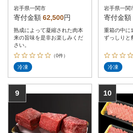
kg+牛醤1本
位食べ比べ
岩手県一関市
岩手県一関
6人前)
寄付金額
62,500
円
寄付金額
熟成によって凝縮された肉本
重箱の中に1
来の旨味を是非お楽しみくだ
ずっしりと
さい。
（0件）
冷凍
冷凍
9
10