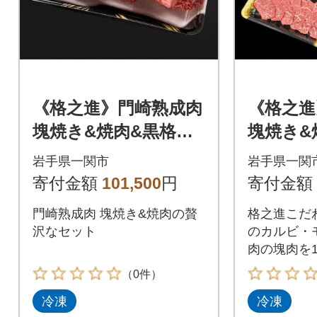
《格之進》門崎熟成肉
《格之進
塊焼き&焼肉&黒格ハ
塊焼き&
ンバーグ 部位別贅沢
身&霜降り
岩手県一関市
岩手県一関
セット
1本
寄付金額
101,500
円
寄付金額
門崎熟成肉 塊焼き&焼肉の贅
格之進こだ
沢なセット
のカルビ・
肉の塊肉を
ました。
（0件）
冷凍
冷凍