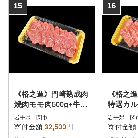
15
16
《格之進》門崎熟成肉
《格之進
焼肉モモ肉500g+牛醤
特選カル
1本
1本
岩手県一関市
岩手県一関
寄付金額
32,500
円
寄付金額