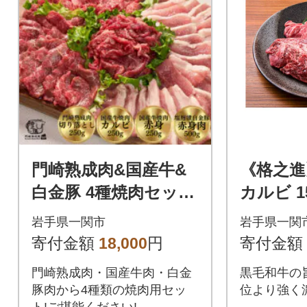
門崎熟成肉&国産牛&
《格之進
白金豚 4種焼肉セット
カルビ 1
1.25kg 冷凍 小分
岩手県一関市
岩手県一関
け
寄付金額
18,000
円
寄付金額
門崎熟成肉・国産牛肉・白金
黒毛和牛の
豚肉から4種類の焼肉用セッ
位より強く
ト!ご堪能ください!