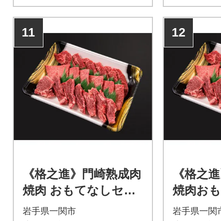
11
12
《格之進》門崎熟成肉
《格之進
焼肉 おもてなしセッ
焼肉お
ト(3種/500g)
ト500g
岩手県一関市
岩手県一関