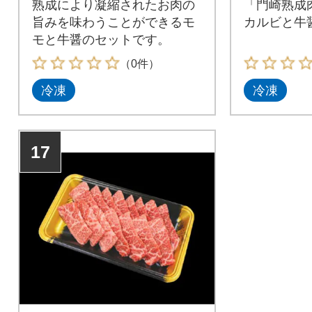
熟成により凝縮されたお肉の
「門崎熟成
旨みを味わうことができるモ
カルビと牛
モと牛醤のセットです。
（0件）
冷凍
冷凍
17