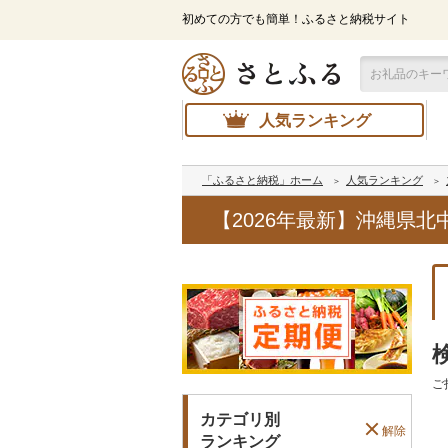
初めての方でも簡単！ふるさと納税サイト
人気ランキング
「ふるさと納税」ホーム
人気ランキング
【2026年最新】沖縄県
ご
カテゴリ別
解除
ランキング