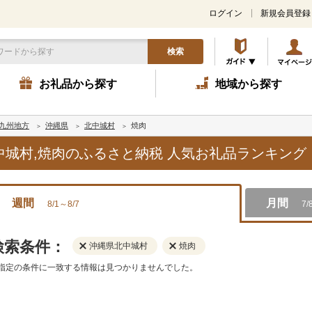
ログイン
新規会員登録
検索
お礼品から探す
地域から探す
九州地方
沖縄県
北中城村
焼肉
北中城村,焼肉のふるさと納税 人気お礼品ランキング
週間
月間
8/1～8/7
7/
検索条件：
沖縄県北中城村
焼肉
指定の条件に一致する情報は見つかりませんでした。