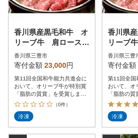
香川県産黒毛和牛 オ
香川県産
リーブ牛 肩ロース
リーブ
すきしゃぶ450g
すきしゃ
香川県三豊市
香川県三豊
寄付金額
23,000
円
寄付金額
第11回全国和牛能力共進会に
第11回全
おいて、オリーブ牛が特別賞
おいて、オ
「脂肪の質賞」を受賞しまし
「脂肪の質
た。
た。
（0件）
冷凍
冷凍