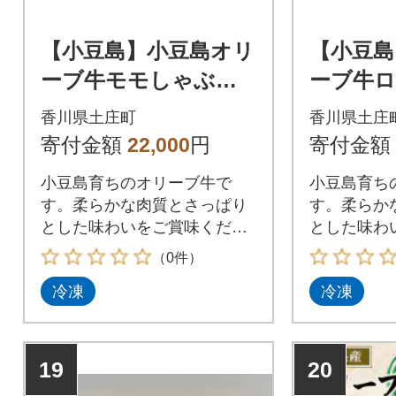
【小豆島】小豆島オリ
【小豆島
ーブ牛モモしゃぶし
ーブ牛
ゃぶ380g
き&ステ
香川県土庄町
香川県土庄
寄付金額
22,000
円
寄付金額
小豆島育ちのオリーブ牛で
小豆島育ち
す。柔らかな肉質とさっぱり
す。柔らか
とした味わいをご賞味くださ
とした味わ
い。
い。
（0件）
冷凍
冷凍
19
20