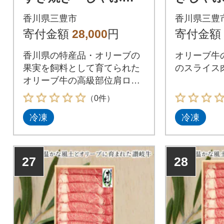
ゃぶ用500g
香川県三豊市
香川県三豊
寄付金額
28,000
円
寄付金額
香川県の特産品・オリーブの
オリーブ牛
果実を飼料として育てられた
のスライス
オリーブ牛の高級部位肩ロー
スを使用
（0件）
冷凍
冷凍
27
28