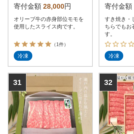
寄付金額
28,000
円
寄付金額
オリーブ牛の赤身部位モモを
すき焼き・
使用したスライス肉です。
ちらでもお
す。
（1件）
冷凍
冷凍
31
32