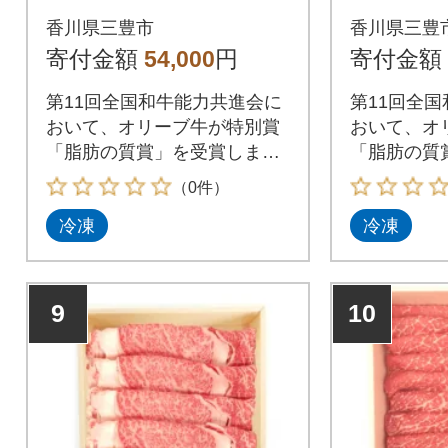
ぶ2種食べ比べセット
きしゃぶ
香川県三豊市
香川県三豊
B 計1250g
寄付金額
54,000
円
寄付金額
第11回全国和牛能力共進会に
第11回全
おいて、オリーブ牛が特別賞
おいて、オ
「脂肪の質賞」を受賞しまし
「脂肪の質
た。
た。
（0件）
冷凍
冷凍
9
10