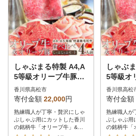
しゃぶまる特製 A4,A
しゃぶまる
5等級オリーブ牛豚ミ
5等級オ
ックス しゃぶしゃぶ
ックス 
香川県高松市
香川県高松
4人前 野菜・讃岐うど
6人前 
寄付金額
22,000
円
寄付金額
ん付き
ん付き
熟練職人が丁寧・贅沢にしゃ
熟練職人が
ぶしゃぶ用にカットした香川
ぶしゃぶ用
の銘柄牛「オリーブ牛」&豚
の銘柄牛「
「オリーブ豚」セット
「オリーブ