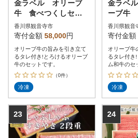
金ラベル オリーブ
金ラベ
牛 食べつくしセッ
ーブ牛
ト 3段重
スライス
香川県観音寺市
香川県観音
セット36
寄付金額
58,000
円
寄付金額
オリーブ牛の旨みを引き立て
オリーブ牛
るタレ付き!とろけるオリーブ
るタレ付き
牛のセットです。
ム和牛のセ
（0件）
冷凍
冷凍
23
24