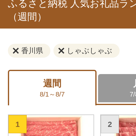
ふるさと納税 人気お礼品ラ
（週間）
香川県
しゃぶしゃぶ
週間
8/1～8/7
7
1
2