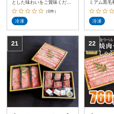
とした味わいをご賞味くださ
ミアム黒毛
い。
（0件）
冷凍
冷凍
21
22