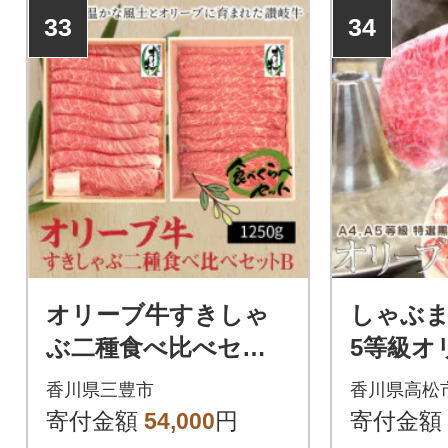
33
34
オリーブ牛すきしゃ
しゃぶまる
ぶ二種食べ比べセッ
5等級オ
トB
赤身 し
香川県三豊市
香川県高松
人前 野
寄付金額
54,000
円
寄付金額
ん付き