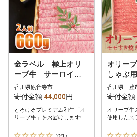
金ラベル 極上オリ
オリー
ーブ牛 サーロイン
しゃぶ用2
スライス(しゃぶしゃ
香川県観音寺市
香川県三豊
ぶまたはすき焼き用)
寄付金額
44,000
円
寄付金額
330g×2
とろけるプレミアム和牛「オ
オリーブ牛
リーブ牛」をお届けします!
使用したス
（0件）