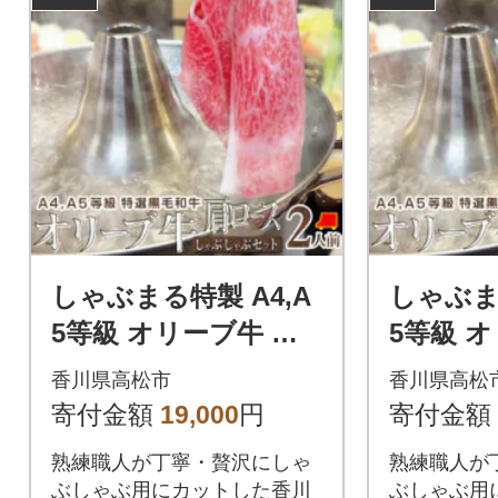
しゃぶまる特製 A4,A
しゃぶまる
5等級 オリーブ牛 肩
5等級 
ロース しゃぶしゃぶ
ロース 
香川県高松市
香川県高松
2人前 野菜・讃岐うど
4人前 
寄付金額
19,000
円
寄付金額
ん付き
ん付き
熟練職人が丁寧・贅沢にしゃ
熟練職人が
ぶしゃぶ用にカットした香川
ぶしゃぶ用