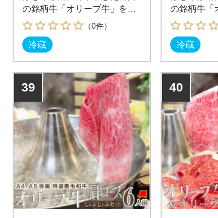
の銘柄牛「オリーブ牛」を贅
の銘柄牛「
沢にしゃぶしゃぶで!
沢にしゃぶ
（0件）
冷蔵
冷蔵
39
40