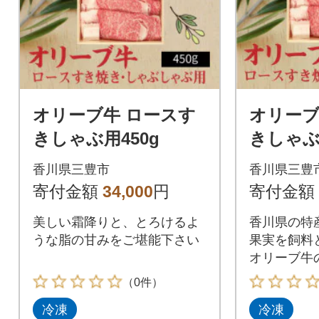
オリーブ牛 ロースす
オリー
きしゃぶ用450g
きしゃぶ
香川県三豊市
香川県三豊
寄付金額
34,000
円
寄付金額
美しい霜降りと、とろけるよ
香川県の特
うな脂の甘みをご堪能下さい
果実を飼料
オリーブ牛
を使用
（0件）
冷凍
冷凍