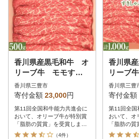
香川県産黒毛和牛 オ
香川県産
リーブ牛 モモすき
リーブ
しゃぶ500g
ぶ2種食
香川県三豊市
香川県三豊
A 計10
寄付金額
23,000
円
寄付金額
第11回全国和牛能力共進会に
第11回全
おいて、オリーブ牛が特別賞
おいて、オ
「脂肪の質賞」を受賞しまし
「脂肪の質
た。
た。
（4件）