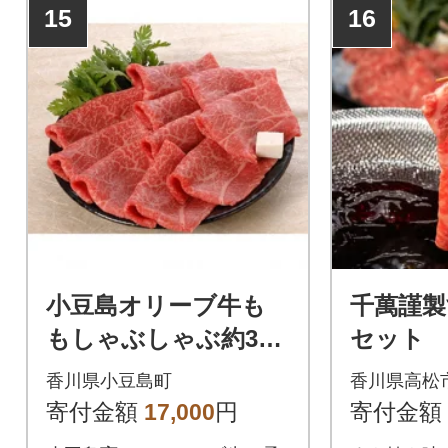
15
16
小豆島オリーブ牛も
千萬謹
もしゃぶしゃぶ約380
セット
g
香川県小豆島町
香川県高松
寄付金額
17,000
円
寄付金額