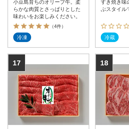
小豆島育ちのオリーブ牛。柔
すき焼き味
らかな肉質とさっぱりとした
ぶスタイルで
味わいをお楽しみください。
（4件）
冷凍
冷蔵
17
18