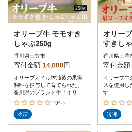
オリーブ牛 モモすき
オリーブ
しゃぶ250g
すきしゃ
香川県三豊市
香川県三豊
寄付金額
14,000
円
寄付金額
オリーブオイル搾油後の果実
オリーブ牛
飼料を投与して育てられた、
スを使用し
香川県のブランド牛「オリー
す。
ブ牛」です。
（0件）
冷凍
冷凍