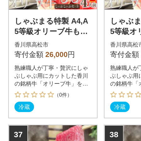
しゃぶまる特製 A4,A
しゃぶまる
5等級オリーブ牛もも
5等級オ
赤身 しゃぶしゃぶ 4
赤身 し
香川県高松市
香川県高松
人前 野菜・讃岐うど
人前 野
寄付金額
26,000
円
寄付金額
ん付き
ん付き
熟練職人が丁寧・贅沢にしゃ
熟練職人が
ぶしゃぶ用にカットした香川
ぶしゃぶ用
の銘柄牛「オリーブ牛」を贅
の銘柄牛「
沢にしゃぶしゃぶで!
沢にしゃぶ
（0件）
冷蔵
冷蔵
37
38