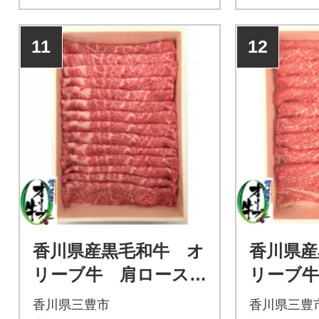
11
12
香川県産黒毛和牛 オ
香川県産
リーブ牛 肩ロース
リーブ
すきしゃぶ用2200g
しゃぶ26
香川県三豊市
香川県三豊