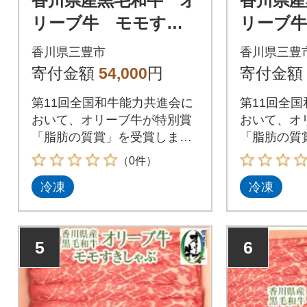
香川県産黒毛和牛 オ
香川県産
リーブ牛 モモすき
リーブ牛
しゃぶ1500g
すきしゃぶ
香川県三豊市
香川県三豊
寄付金額
54,000
円
寄付金額
第11回全国和牛能力共進会に
第11回全
おいて、オリーブ牛が特別賞
おいて、オ
「脂肪の質賞」を受賞しまし
「脂肪の質
た。
た。
（0件）
冷凍
冷凍
5
6