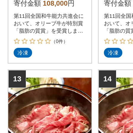
寄付金額
108,000
円
寄付金額
第11回全国和牛能力共進会に
第11回全
おいて、オリーブ牛が特別賞
おいて、オ
「脂肪の質賞」を受賞しまし
「脂肪の質
た。
た。
（0件）
冷凍
冷凍
13
14