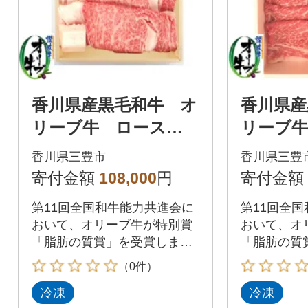
香川県産黒毛和牛 オ
香川県産
リーブ牛 ロースす
リーブ
きしゃぶ用1700g
ぶ三昧
香川県三豊市
香川県三豊
トB 計2
寄付金額
108,000
円
寄付金額
第11回全国和牛能力共進会に
第11回全
おいて、オリーブ牛が特別賞
おいて、オ
「脂肪の質賞」を受賞しまし
「脂肪の質
た。
た。
（0件）
冷凍
冷凍