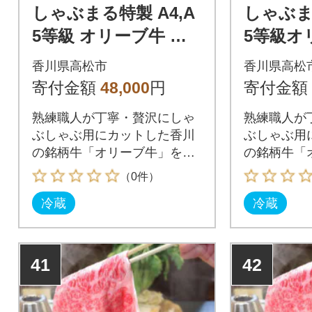
しゃぶまる特製 A4,A
しゃぶまる
5等級 オリーブ牛 肩
5等級オ
ロース しゃぶしゃぶ
ックス 
香川県高松市
香川県高松
6人前 野菜・讃岐うど
2人前 
寄付金額
48,000
円
寄付金額
ん付き
ん付き
熟練職人が丁寧・贅沢にしゃ
熟練職人が
ぶしゃぶ用にカットした香川
ぶしゃぶ用
の銘柄牛「オリーブ牛」を贅
の銘柄牛「
沢にしゃぶしゃぶで!
「オリーブ
（0件）
冷蔵
冷蔵
41
42