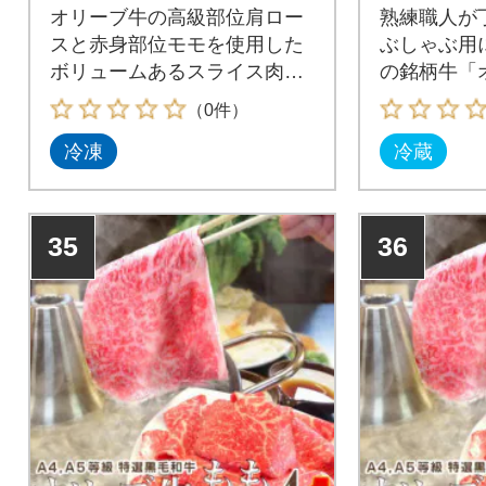
オリーブ牛の高級部位肩ロー
熟練職人が
スと赤身部位モモを使用した
ぶしゃぶ用
ボリュームあるスライス肉の
の銘柄牛「
詰め合わせセットです。
沢にしゃぶ
（0件）
冷凍
冷蔵
35
36