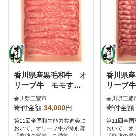
香川県産黒毛和牛 オ
香川県産
リーブ牛 モモすき
リーブ牛
しゃぶ800g
すきしゃ
香川県三豊市
香川県三豊
寄付金額
34,000
円
寄付金額
第11回全国和牛能力共進会に
第11回全
おいて、オリーブ牛が特別賞
おいて、オ
「脂肪の質賞」を受賞しまし
「脂肪の質