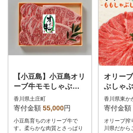
【小豆島】小豆島オリ
オリー
ーブ牛モモしゃぶし
ぶしゃぶ
ゃぶ&ステーキセット
香川県土庄町
香川県東か
寄付金額
55,000
円
寄付金額
小豆島育ちのオリーブ牛で
オリーブ搾
す。柔らかな肉質とさっぱり
川県だから