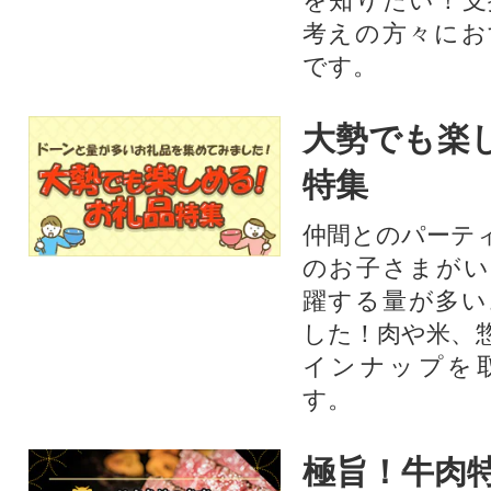
を知りたい！支
考えの方々にお
です。
大勢でも楽
特集
仲間とのパーテ
のお子さまがい
躍する量が多い
した！肉や米、
インナップを
す。
極旨！牛肉