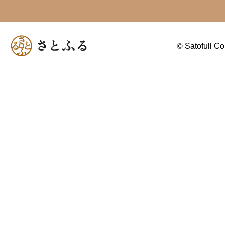
©
Satofull Co.