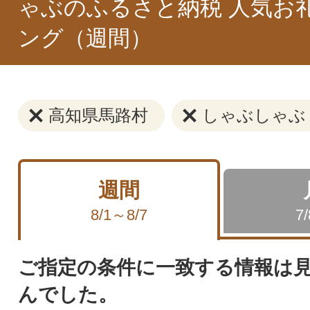
ゃぶのふるさと納税 人気お
ング（週間）
高知県馬路村
しゃぶしゃぶ
週間
8/1～8/7
7
ご指定の条件に一致する情報は
んでした。