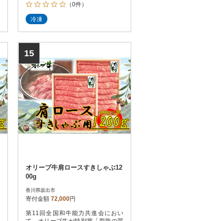
（0件）
冷凍
15
オリーブ牛肩ロースすきしゃぶ12
00g
香川県坂出市
寄付金額
72,000
円
第11回全国和牛能力共進会におい
て、オリーブ牛が特別賞「脂肪の質