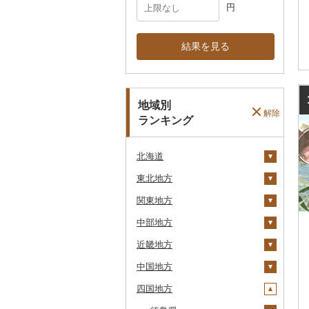
円
結果を見る
地域別
解除
ランキング
北海道
東北地方
安平町
関東地方
八雲町
青森県
中部地方
鹿部町
岩手県
茨城県
十和田市
近畿地方
江差町
宮城県
栃木県
新潟県
大鰐町
宮古市
土浦市
中国地方
白老町
秋田県
群馬県
富山県
三重県
南部町
軽米町
柴田町
取手市
那須塩原市
十日町市
四国地方
せたな町
山形県
埼玉県
石川県
滋賀県
鳥取県
五戸町
岩手町
色麻町
大潟村
つくば市
市貝町
榛東村
弥彦村
射水市
鈴鹿市