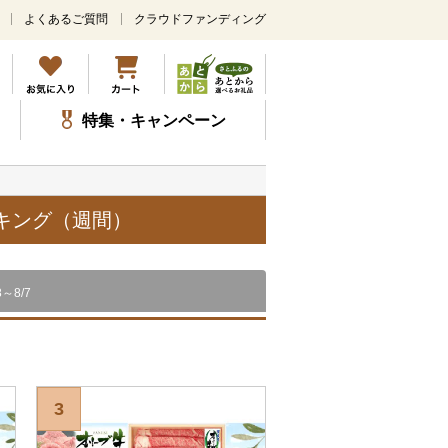
よくあるご質問
クラウドファンディング
メ
イ
ン
コ
ン
特集・キャンペーン
テ
ン
ツ
に
ス
ンキング（週間）
キ
ッ
プ
8～8/7
3