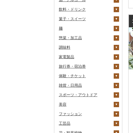
飲料・ドリンク
その他魚卵
パン
もも
玉ねぎ
チーズ
ビール・発泡酒
その他カニ
その他エビ
明太子
金芽米
ピオーネ
さつまいも
フルーツトマト
菓子・スイーツ
貝
メロン
ねぎ
ヨーグルト
日本酒
水・ミネラルウォーター
たらこ
数の子
ゆめぴりか
デラウェア
その他いも
ミニトマト
ビール
麺
うなぎ
さくらんぼ
とうもろこし
牛乳
焼酎
コーヒー・コーヒー豆
ケーキ
からすみ
帆立（ホタテ）
つや姫
シャインマスカット
その他トマト
発泡酒
純米大吟醸
惣菜・加工品
鮮魚
梨
根菜
バター
梅酒
茶
クッキー
ラーメン
キャビア
鮑（アワビ）
コシヒカリ
その他ぶどう・マスカ
地ビール・クラフトビ
純米吟醸
芋焼酎
飲料
ット
ール
調味料
イカ・タコ
マンゴー
アスパラガス
その他乳製品
泡盛
果汁飲料
焼き菓子
うどん
惣菜
その他魚卵
牡蠣（カキ）
鮭・サーモン
はえぬき
和梨
人参
大吟醸
麦焼酎
コーヒー豆
飲料
家電製品
海苔・海藻
みかん・柑橘
豆
ワイン
紅茶
プリン
そば
カレー・シチュー
砂糖
あさり
マグロ
イカ
さがびより
洋梨・ラフランス
大根
吟醸
米焼酎
粉
茶葉・ティーバッグ
りんごジュース
餃子
旅行券・宿泊券
干物
すいか
きのこ
ウイスキー
その他飲料・ジュース
ゼリー
パスタ
鍋
塩
季節・空調家電
しじみ
イワシ
タコ
海苔
あきたこまち
みかん
自然薯
その他日本酒
黒糖焼酎
白ワイン
ドリップ
静岡茶
みかんジュース（オレ
飲料
シュウマイ
カレー
ンジジュース）
体験・チケット
その他魚介・加工品
キウイ
その他野菜
リキュール・洋酒
チョコレート
ひやむぎ
ピザ
醤油
キッチン家電
旅行券
サザエ
カツオ
わかめ
ししゃも
ひとめぼれ
レモン
レンコン
しいたけ
その他焼酎
赤ワイン
足柄茶
茶葉・ティーバッグ
野菜ジュース
コロッケ
シチュー
肉
その他果汁飲料
雑貨・日用品
柿（カキ）
甘酒
カステラ
そうめん
レトルト
味噌
照明器具
宿泊券
PayPay商品券
はまぐり
金目鯛
ひじき
その他干物
しらす・ちりめん
ミルキークィーン
不知火・デコポン
にんにく・生姜
松茸
山菜
シャンパン・スパーク
知覧茶
炭酸飲料
その他惣菜
魚
JTBふるさと旅行クー
リングワイン
ポン（Eメール発行）
スポーツ・アウトドア
ドライフルーツ
ノンアルコール
アイス・ジェラート
その他麺
スープ
酢
パソコン・周辺機器
食事券
家具・インテリア
その他貝
クエ
その他海苔・海藻
かまぼこ・練り製品
ななつぼし
せとか
その他根菜
その他きのこ
かぼちゃ
八女茶
豆乳
その他鍋
その他ワイン
JTBふるさと旅行券
美容
その他果物
その他酒
その他洋菓子
豆腐・納豆
だし
TV・オーディオ・カメラ
温泉・サウナ・スパ利用
寝具
ゴルフ
くじら
その他魚介・加工品
その他米
文旦
干し柿
茄子
その他茶
その他飲料・ジュース
タンス
（紙券）
券
ファッション
煎餅・おかき
漬物
食用油
美容・健康家電
タオル
釣り
スキンケア
サバ
まどんな
干し芋
びわ
レタス
豆腐
机・テーブル
布団
ゴルフボール
その他旅行券
水族館
工芸品
羊羹
缶詰・瓶詰
はちみつ
カー用品
文房具・印鑑
サイクリング
シャンプー・リンス
鞄・バッグ
さんま
ポンカン
その他ドライフルーツ
ブルーベリー
その他野菜
納豆
梅干
えごま油
椅子・チェア・ソファ
枕
泉州タオル
ゴルフクラブ
化粧水・乳液・美容液
動物園
花・観葉植物
饅頭
乾物
ドレッシング
時計
食器
アウトドア・キャンプ
石鹸・ボディーソープ
洋服
織物
鯛
その他柑橘
パイナップル
キムチ
肉
オリーブオイル
その他家具・インテリ
毛布
その他タオル
ボールペン
ゴルフウェア
洗顔
トートバッグ・ショル