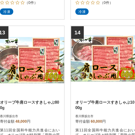
（0件）
（0件）
冷凍
冷凍
13
14
オリーブ牛肩ロースすきしゃぶ80
オリーブ牛肩ロースすきしゃぶ10
0g
00g
香川県坂出市
香川県坂出市
寄付金額
48,000
円
寄付金額
60,000
円
第11回全国和牛能力共進会におい
第11回全国和牛能力共進会におい
て、オリーブ牛が特別賞「脂肪の質
て、オリーブ牛が特別賞「脂肪の質