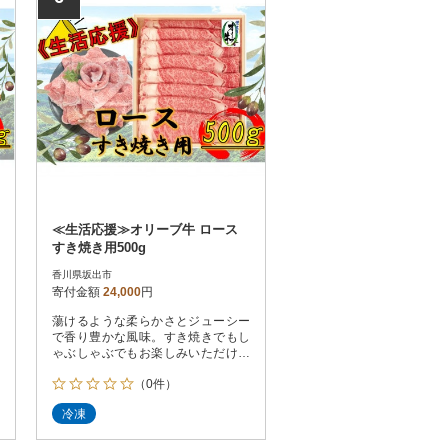
≪生活応援≫オリーブ牛 ロース
すき焼き用500g
香川県坂出市
寄付金額
24,000
円
蕩けるような柔らかさとジューシー
で香り豊かな風味。すき焼きでもし
ゃぶしゃぶでもお楽しみいただけま
す。
（0件）
冷凍