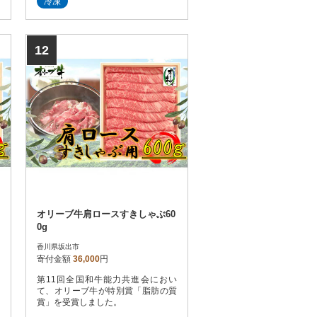
冷凍
12
オリーブ牛肩ロースすきしゃぶ60
0g
香川県坂出市
寄付金額
36,000
円
第11回全国和牛能力共進会におい
て、オリーブ牛が特別賞「脂肪の質
賞」を受賞しました。