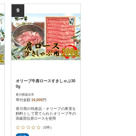
9
オリーブ牛肩ロースすきしゃぶ30
0g
香川県坂出市
寄付金額
16,000
円
香川県の特産品・オリーブの果実を
飼料として育てられたオリーブ牛の
高級部位肩ロースを使用
（0件）