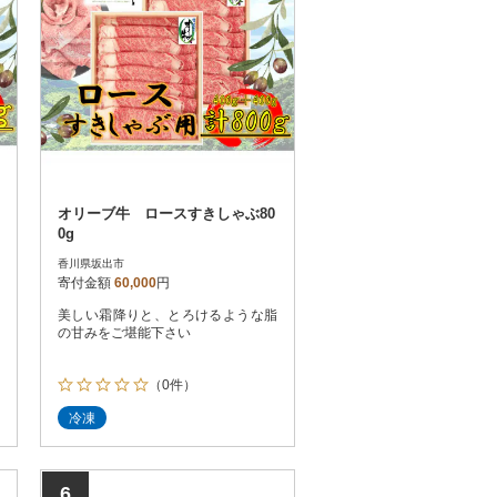
オリーブ牛 ロースすきしゃぶ80
0g
香川県坂出市
寄付金額
60,000
円
美しい霜降りと、とろけるような脂
の甘みをご堪能下さい
（0件）
冷凍
6