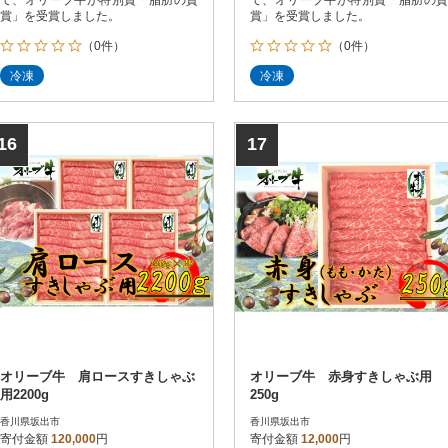
賞」を受賞しました。
賞」を受賞しました。
（0件）
（0件）
冷凍
冷凍
16
17
オリーブ牛 肩ロースすきしゃぶ
オリーブ牛 赤身すきしゃぶ用
用2200g
250g
香川県坂出市
香川県坂出市
寄付金額
120,000
円
寄付金額
12,000
円