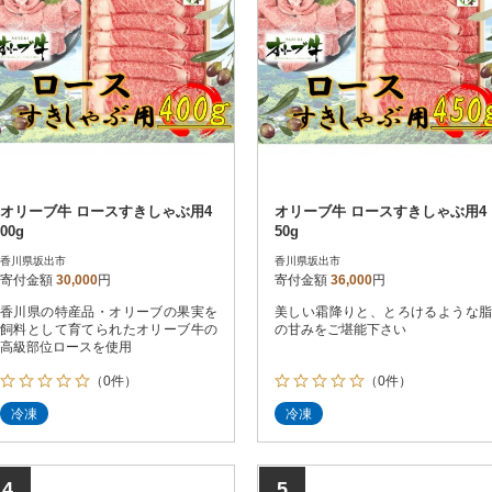
オリーブ牛 ロースすきしゃぶ用4
オリーブ牛 ロースすきしゃぶ用4
00g
50g
香川県坂出市
香川県坂出市
寄付金額
30,000
円
寄付金額
36,000
円
香川県の特産品・オリーブの果実を
美しい霜降りと、とろけるような脂
飼料として育てられたオリーブ牛の
の甘みをご堪能下さい
高級部位ロースを使用
（0件）
（0件）
冷凍
冷凍
4
5