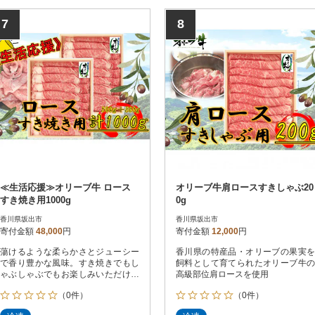
7
8
≪生活応援≫オリーブ牛 ロース
オリーブ牛肩ロースすきしゃぶ20
すき焼き用1000g
0g
香川県坂出市
香川県坂出市
寄付金額
48,000
円
寄付金額
12,000
円
蕩けるような柔らかさとジューシー
香川県の特産品・オリーブの果実を
で香り豊かな風味。すき焼きでもし
飼料として育てられたオリーブ牛の
ゃぶしゃぶでもお楽しみいただけま
高級部位肩ロースを使用
す。
（0件）
（0件）