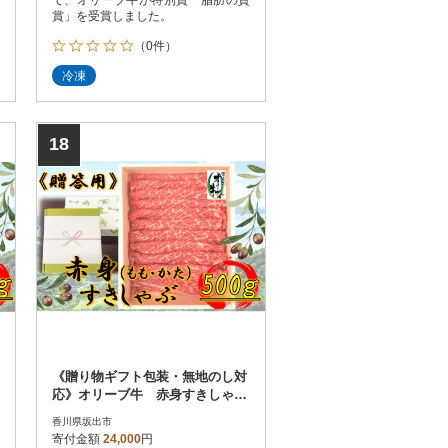
賞」を受賞しました。
（0件）
冷凍
18
《贈り物ギフト包装・無地のし対
応》オリーブ牛 赤身すきしゃぶ
用 500g
香川県坂出市
寄付金額
24,000
円