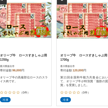
オリーブ牛 ロースすきしゃぶ用
オリーブ牛 ロースすきしゃぶ用
1350g
1700g
香川県坂出市
香川県坂出市
寄付金額
96,000
円
寄付金額
120,000
円
オリーブ牛の高級部位ロースのスラ
第11回全国和牛能力共進会におい
イス肉です。
て、オリーブ牛が特別賞「脂肪の質
賞」を受賞しました。
（0件）
（0件）
冷凍
冷凍