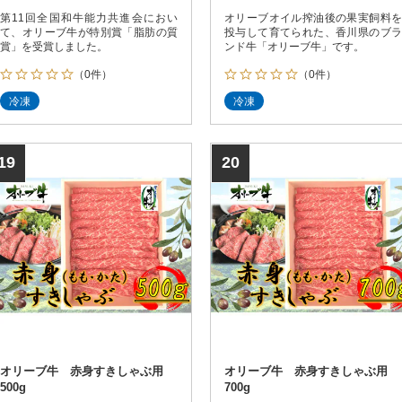
第11回全国和牛能力共進会におい
オリーブオイル搾油後の果実飼料を
て、オリーブ牛が特別賞「脂肪の質
投与して育てられた、香川県のブラ
賞」を受賞しました。
ンド牛「オリーブ牛」です。
（0件）
（0件）
冷凍
冷凍
19
20
オリーブ牛 赤身すきしゃぶ用
オリーブ牛 赤身すきしゃぶ用
500g
700g