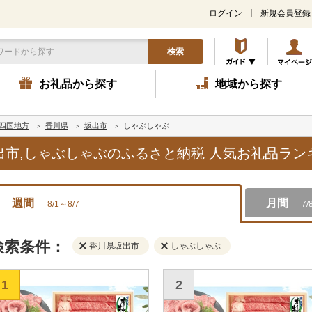
ログイン
新規会員登録
検索
お礼品から探す
地域から探す
四国地方
香川県
坂出市
しゃぶしゃぶ
坂出市,しゃぶしゃぶのふるさと納税 人気お礼品ラ
週間
月間
8/1～8/7
7/
検索条件：
香川県坂出市
しゃぶしゃぶ
1
2