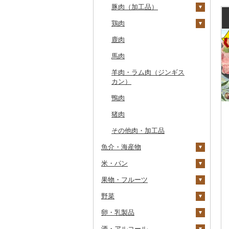
豚肉（加工品）
もつ鍋
ステーキ
鶏肉
ローストビーフ
すき焼き
ハンバーグ
鹿肉
ビーフジャーキー
しゃぶしゃぶ
もつ鍋
鶏肉（精肉）
馬肉
その他牛肉（加工品）
焼肉
ハム
ハム・ソーセージ
羊肉・ラム肉（ジンギス
アグー豚
ソーセージ・ウインナ
唐揚げ
カン）
ー
その他豚肉（精肉）
中津からあげ
鴨肉
ベーコン・サラミ
水炊き
猪肉
その他豚肉（加工品）
地鶏
その他肉・加工品
赤鶏さつま
魚介・海産物
その他鶏肉
米・パン
カニ
果物・フルーツ
エビ
米
ズワイガニ
野菜
いくら
雑穀
ぶどう・マスカット
タラバガニ
甘エビ
精米
卵・乳製品
うに
餅
いちご
いも
毛ガニ
ボタンエビ
無洗米
巨峰
酒・アルコール
明太子・たらこ
その他穀物加工品
りんご
トマト
卵
かにしゃぶ
伊勢海老
玄米
ナガノパープル
じゃがいも