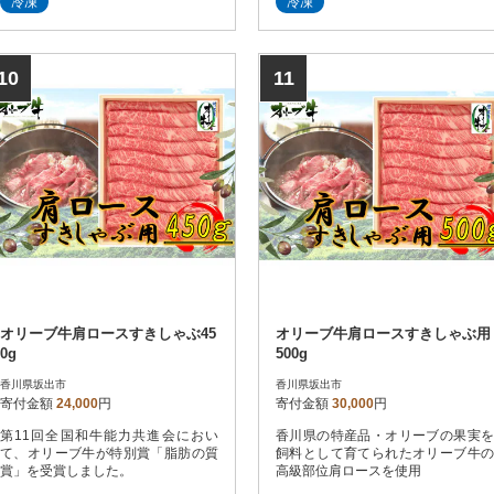
冷凍
冷凍
10
11
オリーブ牛肩ロースすきしゃぶ45
オリーブ牛肩ロースすきしゃぶ用
0g
500g
香川県坂出市
香川県坂出市
寄付金額
24,000
円
寄付金額
30,000
円
第11回全国和牛能力共進会におい
香川県の特産品・オリーブの果実を
て、オリーブ牛が特別賞「脂肪の質
飼料として育てられたオリーブ牛の
賞」を受賞しました。
高級部位肩ロースを使用