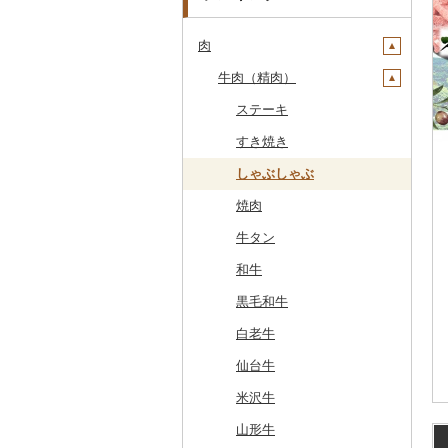
肉
牛肉（精肉）
ステーキ
すき焼き
しゃぶしゃぶ
焼肉
牛タン
和牛
黒毛和牛
白老牛
仙台牛
米沢牛
山形牛