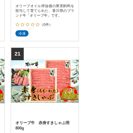
オリーブオイル搾油後の果実飼料を
投与して育てられた、香川県のブラ
ンド牛「オリーブ牛」です。
（0件）
冷凍
21
オリーブ牛 赤身すきしゃぶ用
800g