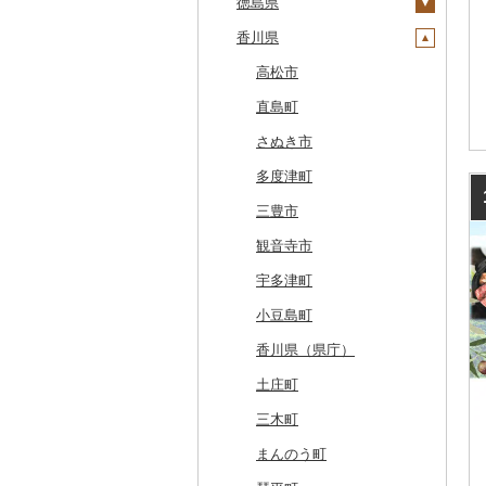
旭川市
福島県
千葉県
福井県
京都府
島根県
徳島県
藤崎町
矢巾町
丸森町
横手市
村山市
稲敷市
塩谷町
下仁田町
春日部市
阿賀町
氷見市
羽咋市
伊賀市
長浜市
鳥取県（県庁）
森町
東京都
山梨県
大阪府
岡山県
香川県
六ヶ所村
釜石市
大衡村
能代市
尾花沢市
天栄村
潮来市
上三川町
玉村町
蕨市
勝浦市
出雲崎町
朝日町
七尾市
美浜町
木曽岬町
高島市
宮津市
米子市
雲南市
阿波市
稚内市
神奈川県
長野県
兵庫県
広島県
東北町
野田村
加美町
小坂町
上山市
広野町
五霞町
佐野市
安中市
戸田市
袖ケ浦市
八王子市
魚沼市
高岡市
白山市
小浜市
富士吉田市
多気町
草津市
伊根町
茨木市
大山町
海士町
津山市
牟岐町
高松市
標津町
岐阜県
奈良県
山口県
三戸町
普代村
利府町
仙北市
河北町
鏡石町
北茨城市
真岡市
川場村
毛呂山町
我孫子市
日野市
南足柄市
佐渡市
魚津市
穴水町
越前町
甲斐市
高森町
松阪市
近江八幡市
与謝野町
豊能町
上郡町
琴浦町
津和野町
西粟倉村
安芸太田町
那賀町
直島町
清里町
静岡県
和歌山県
東通村
一戸町
白石市
井川町
酒田市
須賀川市
境町
高根沢町
昭和村
久喜市
長柄町
昭島市
松田町
燕市
砺波市
輪島市
若狭町
山梨市
御代田町
養老町
桑名市
竜王町
福知山市
枚方市
神河町
曽爾村
日野町
飯南町
久米南町
世羅町
柳井市
三好市
さぬき市
北斗市
愛知県
黒石市
陸前高田市
登米市
潟上市
新庄市
小野町
かすみがうら市
大田原市
甘楽町
ふじみ野市
芝山町
武蔵村山市
大井町
南魚沼市
入善町
中能登町
鯖江市
富士川町
飯田市
八百津町
下田市
志摩市
甲賀市
亀岡市
河内長野市
小野市
河合町
湯浅町
鳥取市
安来市
真庭市
大竹市
平生町
鳴門市
多度津町
留萌市
おいらせ町
紫波町
山元町
三種町
長井市
棚倉町
牛久市
栃木市
明和町
川島町
八千代市
葛飾区
中井町
関川村
黒部市
石川県（県庁）
高浜町
大月市
青木村
池田町
静岡市
清須市
明和町
湖南市
城陽市
泉佐野市
太子町
宇陀市
有田市
北栄町
知夫村
新見市
廿日市市
山口県（県庁）
藍住町
三豊市
白糠町
鶴田町
滝沢市
名取市
藤里町
小国町
古殿町
常陸太田市
日光市
沼田市
上里町
横芝光町
小金井市
愛川町
新発田市
立山町
野々市市
勝山市
富士河口湖町
南箕輪村
関市
吉田町
田原市
鳥羽市
大津市
久御山町
交野市
西宮市
田原本町
橋本市
境港市
隠岐の島町
美咲町
北広島町
長門市
板野町
観音寺市
釧路町
階上町
住田町
川崎町
湯沢市
南陽市
昭和村
つくばみらい市
小山市
桐生市
川口市
多古町
墨田区
山北町
加茂市
富山県（県庁）
能登町
福井県（県庁）
韮崎市
長野県（県庁）
瑞穂市
函南町
安城市
いなべ市
彦根市
京丹後市
藤井寺市
佐用町
山添村
広川町
智頭町
吉賀町
浅口市
福山市
田布施町
東みよし町
宇多津町
名寄市
深浦町
葛巻町
村田町
大館市
中山町
下郷町
下妻市
宇都宮市
吉岡町
飯能市
白子町
東久留米市
真鶴町
小千谷市
小矢部市
能美市
越前市
南アルプス市
上松町
飛騨市
藤枝市
北名古屋市
紀北町
栗東市
井手町
能勢町
多可町
大淀町
和歌山市
江府町
出雲市
美作市
広島市
防府市
徳島県（県庁）
小豆島町
美唄市
青森市
花巻市
栗原市
由利本荘市
庄内町
西郷村
茨城町
栃木県（県庁）
太田市
長瀞町
栄町
利島村
清川村
田上町
滑川市
津幡町
坂井市
市川三郷町
高山村
岐南町
御殿場市
東栄町
熊野市
愛荘町
木津川市
阪南市
朝来市
安堵町
海南市
八頭町
奥出雲町
岡山市
庄原市
上関町
阿南市
香川県（県庁）
厚岸町
田子町
岩泉町
富谷市
にかほ市
大石田町
二本松市
神栖市
那珂川町
高山村
羽生市
香取市
瑞穂町
開成町
五泉市
富山市
宝達志水町
あわら市
都留市
南木曽町
大野町
浜松市
豊山町
南伊勢町
滋賀県（県庁）
宇治田原町
貝塚市
市川町
王寺町
那智勝浦町
若桜町
西ノ島町
早島町
府中市
山陽小野田市
上板町
土庄町
南富良野町
新郷村
田野畑村
岩沼市
羽後町
川西町
猪苗代町
常総市
茂木町
みどり市
小鹿野町
習志野市
大島町
藤沢市
三条市
南砺市
金沢市
福井市
山梨県（県庁）
朝日村
山県市
伊東市
南知多町
朝日町
米原市
長岡京市
岸和田市
三木市
十津川村
美浜町
湯梨浜町
浜田市
笠岡市
大崎上島町
山口市
海陽町
三木町
上富良野町
横浜町
盛岡市
七ヶ宿町
秋田県（県庁）
鶴岡市
川俣町
東海村
那須烏山市
千代田町
坂戸市
銚子市
府中市
神奈川県（県庁）
見附市
内灘町
大野市
道志村
長野市
羽島市
島田市
江南市
菰野町
豊郷町
綾部市
泉南市
新温泉町
高取町
御坊市
岩美町
大田市
里庄町
東広島市
周南市
徳島市
まんのう町