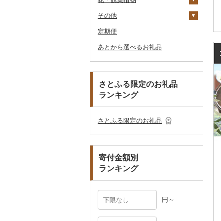
釣り
ア
ダーバッグ
その他
大福
燻製（スモーク）
その他調味料
その他家電
キッチン用品
その他スポーツ
入浴剤
和服
陶器・漆器
観葉植物・苗木
のどぐろ
栗
その他漬物
魚
ごま油
タオルケット
ノート・ファイル
グラス・カップ
その他ゴルフ
その他スキンケア
女性・レディース
本場奄美大島紬
ダイビング
キャリーバッグ・スー
定期便
その他和菓子
おせち
日用品
アロマ
靴・履物
その他装飾品・工芸品
花
地域サービス
ふぐ
その他果物
果物
その他食用油
みりん
その他寝具
印鑑
タンブラー
包丁
ウェア・ユニフォーム
男性・メンズ
その他織物
信楽焼
ツケース
スキーチケット・リフト
あとから選べるお礼品
その他加工品
楽器・器材
プロテイン
アクセサリー
盆栽・その他
その他
ブリ
ジャム
ケチャップ
その他文房具
箸
フライパン
洗剤
その他スポーツ
子供・ベビー
靴・シューズ
唐津焼
数珠
胡蝶蘭
券
その他鞄・バッグ
本・CD・DVD
その他美容
その他服飾小物
ほっけ
その他缶詰・瓶詰
こしょう
スプーン・フォーク・
鍋
トイレットペーパー
その他洋服
スリッパ・下駄・草履
ペンダント・ネックレ
備前焼
工芸品
造花・プリザーブドフ
ゴルフプレー券
ナイフ
ス
ラワー
おもちゃ・ぬいぐるみ
その他鮮魚
その他調味料
まな板
ティッシュ
その他靴・履物
財布
美濃焼
播州そろばん
花火大会チケット
GDOふるさとゴルフ
さとふる限定のお礼品
皿・椀
ピアス・イヤリング
その他花
プレークーポン
ランキング
ご当地キャラクター
土鍋
その他日用品
ショール・ストール
村上木彫堆朱
美濃和紙
カタログギフト
弁当箱
真珠・パール
その他のゴルフプレー
ベビー用品
その他キッチン用品
ネクタイ・ベルト
その他陶器・漆器
民芸品
その他体験・チケット
券
その他食器
その他アクセサリー
さとふる限定のお礼品
ペット用品
マフラー・手袋
防災グッズ
その他服飾小物
寄付金額別
その他雑貨
ランキング
円～