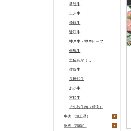
常陸牛
上州牛
飛騨牛
近江牛
神戸牛・神戸ビーフ
但馬牛
土佐あかうし
佐賀牛
長崎和牛
あか牛
宮崎牛
その他牛肉（精肉）
牛肉（加工品）
豚肉（精肉）
ハンバーグ