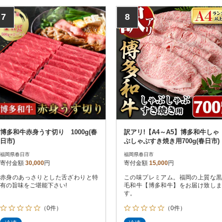
7
8
博多和牛赤身うす切り 1000g(春
訳アリ!【A4～A5】博多和牛しゃ
日市)
ぶしゃぶすき焼き用700g(春日市)
福岡県春日市
福岡県春日市
寄付金額
30,000
円
寄付金額
15,000
円
赤身のあっさりとした舌ざわりと特
この味プレミアム。福岡の上質な黒
有の旨味をご堪能下さい!
毛和牛【博多和牛】をお届け致しま
す。
（0件）
（0件）