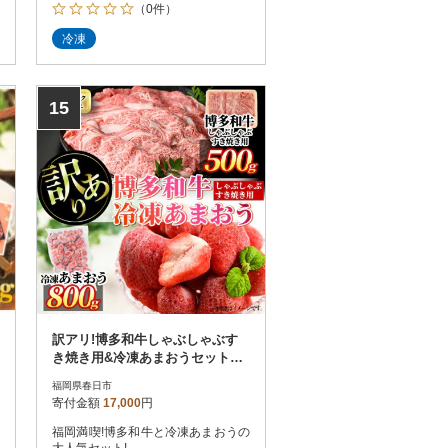
（0件）
冷凍
15
訳アリ!博多和牛しゃぶしゃぶす
き焼き用&冷凍あまおうセット
計1.3kg(春日市)
福岡県春日市
寄付金額
17,000
円
福岡満喫!博多和牛と冷凍あまおうの
大人気セット!