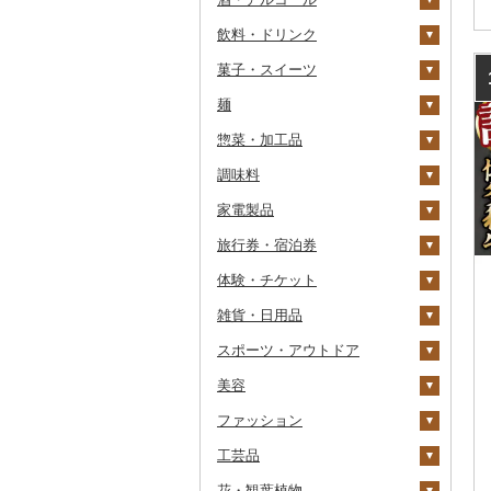
飲料・ドリンク
その他魚卵
パン
もも
玉ねぎ
チーズ
ビール・発泡酒
その他カニ
その他エビ
明太子
金芽米
ピオーネ
さつまいも
フルーツトマト
菓子・スイーツ
貝
メロン
ねぎ
ヨーグルト
日本酒
水・ミネラルウォーター
たらこ
数の子
ゆめぴりか
デラウェア
その他いも
ミニトマト
ビール
麺
うなぎ
さくらんぼ
とうもろこし
牛乳
焼酎
コーヒー・コーヒー豆
ケーキ
からすみ
帆立（ホタテ）
つや姫
シャインマスカット
その他トマト
発泡酒
純米大吟醸
惣菜・加工品
鮮魚
梨
根菜
バター
梅酒
茶
クッキー
ラーメン
キャビア
鮑（アワビ）
コシヒカリ
その他ぶどう・マスカ
地ビール・クラフトビ
純米吟醸
芋焼酎
飲料
ット
ール
調味料
イカ・タコ
マンゴー
アスパラガス
その他乳製品
泡盛
果汁飲料
焼き菓子
うどん
惣菜
その他魚卵
牡蠣（カキ）
鮭・サーモン
はえぬき
和梨
人参
大吟醸
麦焼酎
コーヒー豆
飲料
家電製品
海苔・海藻
みかん・柑橘
豆
ワイン
紅茶
プリン
そば
カレー・シチュー
砂糖
あさり
マグロ
イカ
さがびより
洋梨・ラフランス
大根
吟醸
米焼酎
粉
茶葉・ティーバッグ
りんごジュース
餃子
旅行券・宿泊券
干物
すいか
きのこ
ウイスキー
その他飲料・ジュース
ゼリー
パスタ
鍋
塩
季節・空調家電
しじみ
イワシ
タコ
海苔
あきたこまち
みかん
自然薯
その他日本酒
黒糖焼酎
白ワイン
ドリップ
静岡茶
みかんジュース（オレ
飲料
シュウマイ
カレー
ンジジュース）
体験・チケット
その他魚介・加工品
キウイ
その他野菜
リキュール・洋酒
チョコレート
ひやむぎ
ピザ
醤油
キッチン家電
旅行券
サザエ
カツオ
わかめ
ししゃも
ひとめぼれ
レモン
レンコン
しいたけ
その他焼酎
赤ワイン
足柄茶
茶葉・ティーバッグ
野菜ジュース
コロッケ
シチュー
肉
その他果汁飲料
雑貨・日用品
柿（カキ）
甘酒
カステラ
そうめん
レトルト
味噌
照明器具
宿泊券
PayPay商品券
はまぐり
金目鯛
ひじき
その他干物
しらす・ちりめん
ミルキークィーン
不知火・デコポン
にんにく・生姜
松茸
山菜
シャンパン・スパーク
知覧茶
炭酸飲料
その他惣菜
魚
JTBふるさと旅行クー
リングワイン
ポン（Eメール発行）
スポーツ・アウトドア
ドライフルーツ
ノンアルコール
アイス・ジェラート
その他麺
スープ
酢
パソコン・周辺機器
食事券
家具・インテリア
その他貝
クエ
その他海苔・海藻
かまぼこ・練り製品
ななつぼし
せとか
その他根菜
その他きのこ
かぼちゃ
八女茶
豆乳
その他鍋
その他ワイン
JTBふるさと旅行券
美容
その他果物
その他酒
その他洋菓子
豆腐・納豆
だし
TV・オーディオ・カメラ
温泉・サウナ・スパ利用
寝具
ゴルフ
くじら
その他魚介・加工品
その他米
文旦
干し柿
茄子
その他茶
その他飲料・ジュース
タンス
（紙券）
券
ファッション
煎餅・おかき
漬物
食用油
美容・健康家電
タオル
釣り
スキンケア
サバ
まどんな
干し芋
びわ
レタス
豆腐
机・テーブル
布団
ゴルフボール
その他旅行券
水族館
工芸品
羊羹
缶詰・瓶詰
はちみつ
カー用品
文房具・印鑑
サイクリング
シャンプー・リンス
鞄・バッグ
さんま
ポンカン
その他ドライフルーツ
ブルーベリー
その他野菜
納豆
梅干
えごま油
椅子・チェア・ソファ
枕
泉州タオル
ゴルフクラブ
化粧水・乳液・美容液
動物園
花・観葉植物
饅頭
乾物
ドレッシング
時計
食器
アウトドア・キャンプ
石鹸・ボディーソープ
洋服
織物
鯛
その他柑橘
パイナップル
キムチ
肉
オリーブオイル
その他家具・インテリ
毛布
その他タオル
ボールペン
ゴルフウェア
洗顔
トートバッグ・ショル