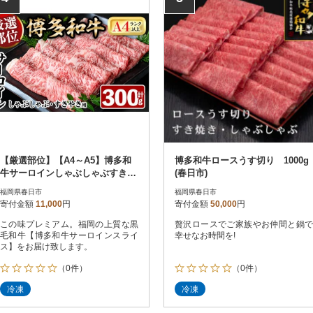
【厳選部位】【A4～A5】博多和
博多和牛ロースうす切り 1000g
牛サーロインしゃぶしゃぶすき焼
(春日市)
き用 300g(春日市)
福岡県春日市
福岡県春日市
寄付金額
11,000
円
寄付金額
50,000
円
この味プレミアム。福岡の上質な黒
贅沢ロースでご家族やお仲間と鍋で
毛和牛【博多和牛サーロインスライ
幸せなお時間を!
ス】をお届け致します。
（0件）
（0件）
冷凍
冷凍