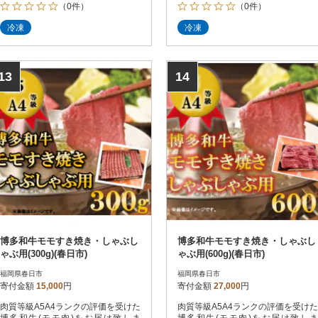
（0件）
（0件）
冷凍
冷凍
13
14
博多和牛モモすき焼き・しゃぶし
博多和牛モモすき焼き・しゃぶし
ゃぶ用(300g)(春日市)
ゃぶ用(600g)(春日市)
福岡県春日市
福岡県春日市
寄付金額
15,000
円
寄付金額
27,000
円
肉質等級A5A4ランクの評価を受けた
肉質等級A5A4ランクの評価を受けた
博多和牛(モモ肉)をお届け致しま
博多和牛(モモ肉)をお届け致しま