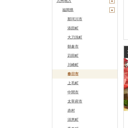
九州地方
旭川市
福島県
千葉県
福井県
京都府
島根県
徳島県
藤崎町
矢巾町
丸森町
横手市
村山市
稲敷市
塩谷町
下仁田町
春日部市
阿賀町
氷見市
羽咋市
伊賀市
長浜市
鳥取県（県庁）
森町
東京都
山梨県
大阪府
岡山県
香川県
福岡県
六ヶ所村
釜石市
大衡村
能代市
尾花沢市
天栄村
潮来市
上三川町
玉村町
蕨市
勝浦市
出雲崎町
朝日町
七尾市
美浜町
木曽岬町
高島市
宮津市
米子市
雲南市
阿波市
稚内市
神奈川県
長野県
兵庫県
広島県
愛媛県
東北町
野田村
加美町
小坂町
上山市
広野町
五霞町
佐野市
安中市
戸田市
袖ケ浦市
八王子市
魚沼市
高岡市
白山市
小浜市
富士吉田市
多気町
草津市
伊根町
茨木市
大山町
海士町
津山市
牟岐町
高松市
那珂川市
標津町
岐阜県
奈良県
山口県
高知県
三戸町
普代村
利府町
仙北市
河北町
鏡石町
北茨城市
真岡市
川場村
毛呂山町
我孫子市
日野市
南足柄市
佐渡市
魚津市
穴水町
越前町
甲斐市
高森町
松阪市
近江八幡市
与謝野町
豊能町
上郡町
琴浦町
津和野町
西粟倉村
安芸太田町
那賀町
直島町
今治市
添田町
清里町
静岡県
和歌山県
東通村
一戸町
白石市
井川町
酒田市
須賀川市
境町
高根沢町
昭和村
久喜市
長柄町
昭島市
松田町
燕市
砺波市
輪島市
若狭町
山梨市
御代田町
養老町
桑名市
竜王町
福知山市
枚方市
神河町
曽爾村
日野町
飯南町
久米南町
世羅町
柳井市
三好市
さぬき市
鬼北町
香美市
大刀洗町
北斗市
愛知県
黒石市
陸前高田市
登米市
潟上市
新庄市
小野町
かすみがうら市
大田原市
甘楽町
ふじみ野市
芝山町
武蔵村山市
大井町
南魚沼市
入善町
中能登町
鯖江市
富士川町
飯田市
八百津町
下田市
志摩市
甲賀市
亀岡市
河内長野市
小野市
河合町
湯浅町
鳥取市
安来市
真庭市
大竹市
平生町
鳴門市
多度津町
西予市
馬路村
朝倉市
留萌市
おいらせ町
紫波町
山元町
三種町
長井市
棚倉町
牛久市
栃木市
明和町
川島町
八千代市
葛飾区
中井町
関川村
黒部市
石川県（県庁）
高浜町
大月市
青木村
池田町
静岡市
清須市
明和町
湖南市
城陽市
泉佐野市
太子町
宇陀市
有田市
北栄町
知夫村
新見市
廿日市市
山口県（県庁）
藍住町
三豊市
八幡浜市
芸西村
苅田町
白糠町
鶴田町
滝沢市
名取市
藤里町
小国町
古殿町
常陸太田市
日光市
沼田市
上里町
横芝光町
小金井市
愛川町
新発田市
立山町
野々市市
勝山市
富士河口湖町
南箕輪村
関市
吉田町
田原市
鳥羽市
大津市
久御山町
交野市
西宮市
田原本町
橋本市
境港市
隠岐の島町
美咲町
北広島町
長門市
板野町
観音寺市
久万高原町
須崎市
川崎町
釧路町
階上町
住田町
川崎町
湯沢市
南陽市
昭和村
つくばみらい市
小山市
桐生市
川口市
多古町
墨田区
山北町
加茂市
富山県（県庁）
能登町
福井県（県庁）
韮崎市
長野県（県庁）
瑞穂市
函南町
安城市
いなべ市
彦根市
京丹後市
藤井寺市
佐用町
山添村
広川町
智頭町
吉賀町
浅口市
福山市
田布施町
東みよし町
宇多津町
上島町
日高村
春日市
名寄市
深浦町
葛巻町
村田町
大館市
中山町
下郷町
下妻市
宇都宮市
吉岡町
飯能市
白子町
東久留米市
真鶴町
小千谷市
小矢部市
能美市
越前市
南アルプス市
上松町
飛騨市
藤枝市
北名古屋市
紀北町
栗東市
井手町
能勢町
多可町
大淀町
和歌山市
江府町
出雲市
美作市
広島市
防府市
徳島県（県庁）
小豆島町
松前町
室戸市
上毛町
美唄市
青森市
花巻市
栗原市
由利本荘市
庄内町
西郷村
茨城町
栃木県（県庁）
太田市
長瀞町
栄町
利島村
清川村
田上町
滑川市
津幡町
坂井市
市川三郷町
高山村
岐南町
御殿場市
東栄町
熊野市
愛荘町
木津川市
阪南市
朝来市
安堵町
海南市
八頭町
奥出雲町
岡山市
庄原市
上関町
阿南市
香川県（県庁）
愛南町
黒潮町
中間市
厚岸町
田子町
岩泉町
富谷市
にかほ市
大石田町
二本松市
神栖市
那珂川町
高山村
羽生市
香取市
瑞穂町
開成町
五泉市
富山市
宝達志水町
あわら市
都留市
南木曽町
大野町
浜松市
豊山町
南伊勢町
滋賀県（県庁）
宇治田原町
貝塚市
市川町
王寺町
那智勝浦町
若桜町
西ノ島町
早島町
府中市
山陽小野田市
上板町
土庄町
新居浜市
四万十市
太宰府市
南富良野町
新郷村
田野畑村
岩沼市
羽後町
川西町
猪苗代町
常総市
茂木町
みどり市
小鹿野町
習志野市
大島町
藤沢市
三条市
南砺市
金沢市
福井市
山梨県（県庁）
朝日村
山県市
伊東市
南知多町
朝日町
米原市
長岡京市
岸和田市
三木市
十津川村
美浜町
湯梨浜町
浜田市
笠岡市
大崎上島町
山口市
海陽町
三木町
伊予市
奈半利町
赤村
上富良野町
横浜町
盛岡市
七ヶ宿町
秋田県（県庁）
鶴岡市
川俣町
東海村
那須烏山市
千代田町
坂戸市
銚子市
府中市
神奈川県（県庁）
見附市
内灘町
大野市
道志村
長野市
羽島市
島田市
江南市
菰野町
豊郷町
綾部市
泉南市
新温泉町
高取町
御坊市
岩美町
大田市
里庄町
東広島市
周南市
徳島市
まんのう町
松山市
土佐市
須恵町