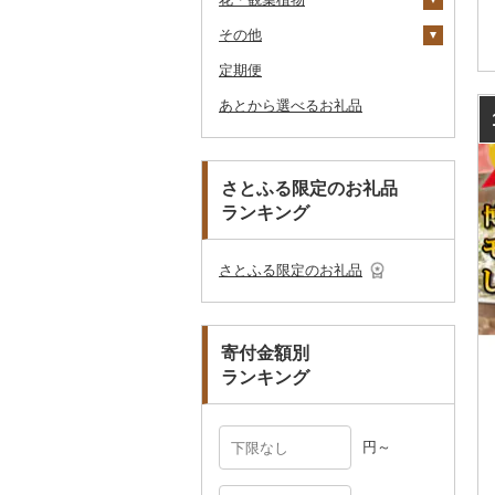
釣り
ア
ダーバッグ
その他
大福
燻製（スモーク）
その他調味料
その他家電
キッチン用品
その他スポーツ
入浴剤
和服
陶器・漆器
観葉植物・苗木
のどぐろ
栗
その他漬物
魚
ごま油
タオルケット
ノート・ファイル
グラス・カップ
その他ゴルフ
その他スキンケア
女性・レディース
本場奄美大島紬
ダイビング
キャリーバッグ・スー
定期便
その他和菓子
おせち
日用品
アロマ
靴・履物
その他装飾品・工芸品
花
地域サービス
ふぐ
その他果物
果物
その他食用油
みりん
その他寝具
印鑑
タンブラー
包丁
ウェア・ユニフォーム
男性・メンズ
その他織物
信楽焼
ツケース
スキーチケット・リフト
あとから選べるお礼品
その他加工品
楽器・器材
プロテイン
アクセサリー
盆栽・その他
その他
ブリ
ジャム
ケチャップ
その他文房具
箸
フライパン
洗剤
その他スポーツ
子供・ベビー
靴・シューズ
唐津焼
数珠
胡蝶蘭
券
その他鞄・バッグ
本・CD・DVD
その他美容
その他服飾小物
ほっけ
その他缶詰・瓶詰
こしょう
スプーン・フォーク・
鍋
トイレットペーパー
その他洋服
スリッパ・下駄・草履
ペンダント・ネックレ
備前焼
工芸品
造花・プリザーブドフ
ゴルフプレー券
ナイフ
ス
ラワー
おもちゃ・ぬいぐるみ
その他鮮魚
その他調味料
まな板
ティッシュ
その他靴・履物
財布
美濃焼
播州そろばん
花火大会チケット
GDOふるさとゴルフ
さとふる限定のお礼品
皿・椀
ピアス・イヤリング
その他花
プレークーポン
ランキング
ご当地キャラクター
土鍋
その他日用品
ショール・ストール
村上木彫堆朱
美濃和紙
カタログギフト
弁当箱
真珠・パール
その他のゴルフプレー
ベビー用品
その他キッチン用品
ネクタイ・ベルト
その他陶器・漆器
民芸品
その他体験・チケット
券
その他食器
その他アクセサリー
さとふる限定のお礼品
ペット用品
マフラー・手袋
防災グッズ
その他服飾小物
寄付金額別
その他雑貨
ランキング
円～