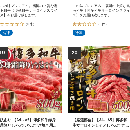
この味プレミアム。福岡の上質な黒
この味プレミアム。福岡の上質な黒
毛和牛【博多和牛サーロインスライ
毛和牛【博多和牛サーロインスライ
ス】をお届け致します。
ス】をお届け致します。
（0件）
（1件）
冷凍
冷凍
19
20
訳あり!【A4～A5】博多和牛赤身
【厳選部位】【A4～A5】博多和
霜降りしゃぶしゃぶすき焼き用
牛サーロインしゃぶしゃぶすき焼