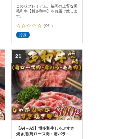
この味プレミアム。福岡の上質な黒
毛和牛【博多和牛】をお届け致しま
す。
（0件）
冷凍
21
【A4～A5】博多和牛しゃぶすき
焼き用(肩ロース肉・肩バラ・モ