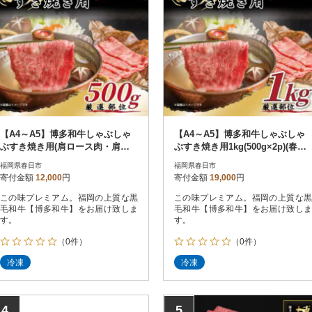
【A4～A5】博多和牛しゃぶしゃ
【A4～A5】博多和牛しゃぶしゃ
ぶすき焼き用(肩ロース肉・肩バ
ぶすき焼き用1kg(500g×2p)(春日
ラ肉・モモ肉)500g(春日市)
市)
福岡県春日市
福岡県春日市
寄付金額
12,000
円
寄付金額
19,000
円
この味プレミアム。福岡の上質な黒
この味プレミアム。福岡の上質な黒
毛和牛【博多和牛】をお届け致しま
毛和牛【博多和牛】をお届け致しま
す。
す。
（0件）
（0件）
冷凍
冷凍
4
5