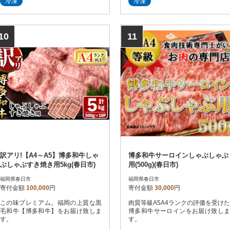
冷凍
冷凍
10
11
訳アリ!【A4～A5】博多和牛しゃ
博多和牛サーロインしゃぶしゃぶ
ぶしゃぶすき焼き用5kg(春日市)
用(500g)(春日市)
福岡県春日市
福岡県春日市
寄付金額
100,000
円
寄付金額
30,000
円
この味プレミアム。福岡の上質な黒
肉質等級A5A4ランクの評価を受けた
毛和牛【博多和牛】をお届け致しま
博多和牛サーロインをお届け致しま
す。
す。