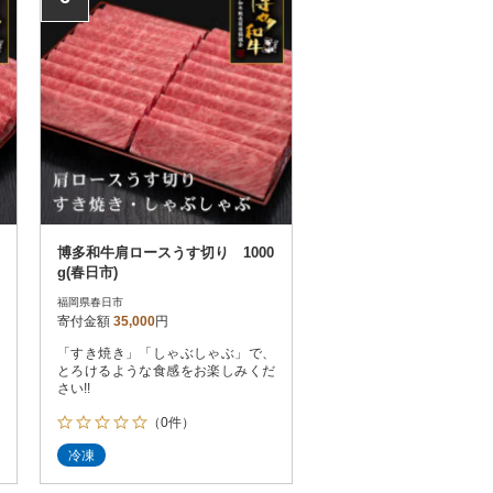
博多和牛肩ロースうす切り 1000
g(春日市)
福岡県春日市
寄付金額
35,000
円
「すき焼き」「しゃぶしゃぶ」で、
とろけるような食感をお楽しみくだ
さい!!
（0件）
冷凍