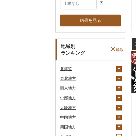
円
結果を見る
地域別
解除
ランキング
北海道
東北地方
安平町
関東地方
八雲町
青森県
中部地方
鹿部町
岩手県
茨城県
十和田市
近畿地方
江差町
宮城県
栃木県
新潟県
大鰐町
宮古市
土浦市
中国地方
白老町
秋田県
群馬県
富山県
三重県
南部町
軽米町
柴田町
取手市
那須塩原市
十日町市
四国地方
せたな町
山形県
埼玉県
石川県
滋賀県
鳥取県
五戸町
岩手町
色麻町
大潟村
つくば市
市貝町
榛東村
弥彦村
射水市
鈴鹿市