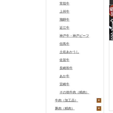
常陸牛
上州牛
飛騨牛
近江牛
神戸牛・神戸ビーフ
但馬牛
土佐あかうし
佐賀牛
長崎和牛
あか牛
宮崎牛
その他牛肉（精肉）
牛肉（加工品）
豚肉（精肉）
ハンバーグ