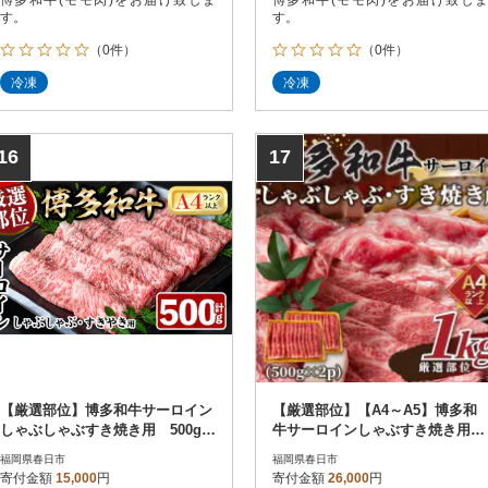
す。
す。
（0件）
（0件）
冷凍
冷凍
16
17
【厳選部位】博多和牛サーロイン
【厳選部位】【A4～A5】博多和
しゃぶしゃぶすき焼き用 500g
牛サーロインしゃぶすき焼き用
(春日市)
1kg(500g×2p)(春日市)
福岡県春日市
福岡県春日市
寄付金額
15,000
円
寄付金額
26,000
円