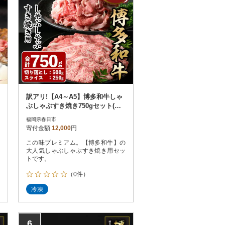
訳アリ!【A4～A5】博多和牛しゃ
ぶしゃぶすき焼き750gセット(春
日市)
福岡県春日市
寄付金額
12,000
円
この味プレミアム。【博多和牛】の
大人気しゃぶしゃぶすき焼き用セッ
トです。
（0件）
冷凍
6