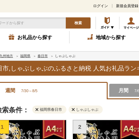
ログイン
新規会員登録
検索
お礼品から探す
地域から探す
九州地方
福岡県
春日市
しゃぶしゃぶ
春日市,しゃぶしゃぶのふるさと納税 人気お礼品ラ
週間
月間
7/30～8/5
7/
検索条件：
福岡県春日市
しゃぶしゃぶ
1
2