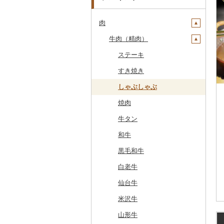
肉
牛肉（精肉）
ステーキ
すき焼き
しゃぶしゃぶ
焼肉
牛タン
和牛
黒毛和牛
白老牛
仙台牛
米沢牛
山形牛