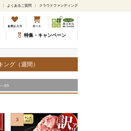
よくあるご質問
クラウドファンディング
メ
イ
ン
コ
ン
特集・キャンペーン
テ
ン
ツ
に
ス
ンキング（週間）
キ
ッ
プ
6～8/5
3