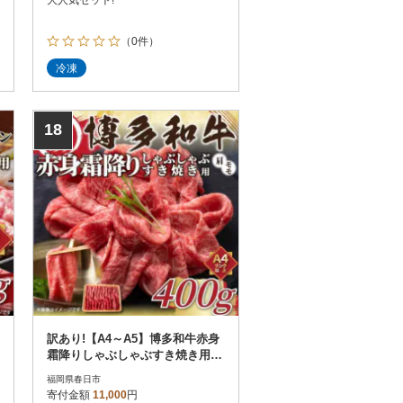
（0件）
冷凍
18
訳あり!【A4～A5】博多和牛赤身
霜降りしゃぶしゃぶすき焼き用
(肩・モモ)400g(春日市)
福岡県春日市
寄付金額
11,000
円