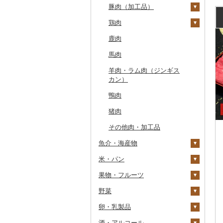
豚肉（加工品）
もつ鍋
ステーキ
鶏肉
ローストビーフ
すき焼き
ハンバーグ
鹿肉
ビーフジャーキー
しゃぶしゃぶ
もつ鍋
鶏肉（精肉）
馬肉
その他牛肉（加工品）
焼肉
ハム
ハム・ソーセージ
羊肉・ラム肉（ジンギス
アグー豚
ソーセージ・ウインナ
唐揚げ
カン）
ー
その他豚肉（精肉）
中津からあげ
鴨肉
ベーコン・サラミ
水炊き
猪肉
その他豚肉（加工品）
地鶏
その他肉・加工品
赤鶏さつま
魚介・海産物
その他鶏肉
米・パン
カニ
果物・フルーツ
エビ
米
ズワイガニ
野菜
いくら
雑穀
ぶどう・マスカット
タラバガニ
甘エビ
精米
卵・乳製品
うに
餅
いちご
いも
毛ガニ
ボタンエビ
無洗米
巨峰
酒・アルコール
明太子・たらこ
その他穀物加工品
りんご
トマト
卵
かにしゃぶ
伊勢海老
玄米
ナガノパープル
じゃがいも