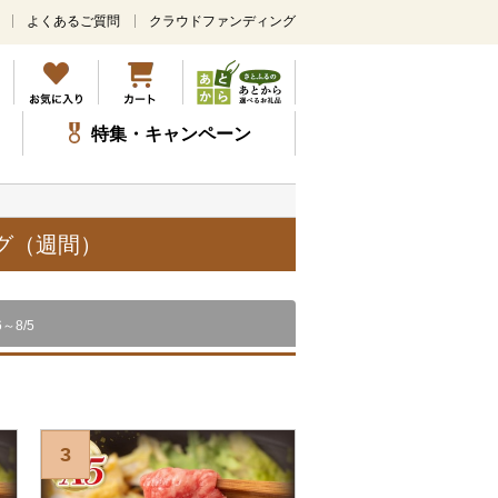
よくあるご質問
クラウドファンディング
メ
イ
ン
コ
ン
特集・キャンペーン
テ
ン
ツ
に
ス
グ（週間）
キ
ッ
プ
6～8/5
3