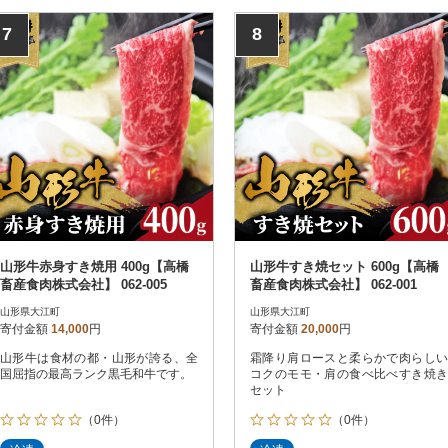
7
8
山形牛赤身すき焼用 400g【高橋
山形牛すき焼セット 600g【高橋
畜産食肉株式会社】 062-005
畜産食肉株式会社】 062-001
山形県大江町
山形県大江町
寄付金額
14,000
円
寄付金額
20,000
円
山形牛は食材の都・山形が誇る、全
霜降り肩ロースと柔らかで肉らしい
国屈指の最高ランク黒毛和牛です。
コクのモモ・肩の食べ比べすき焼き
セット
（0件）
（0件）