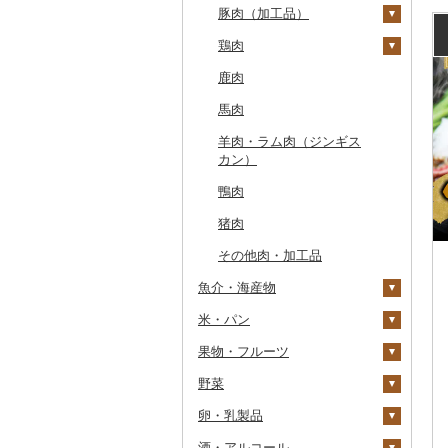
豚肉（加工品）
もつ鍋
ステーキ
鶏肉
ローストビーフ
すき焼き
ハンバーグ
鹿肉
ビーフジャーキー
しゃぶしゃぶ
もつ鍋
鶏肉（精肉）
馬肉
その他牛肉（加工品）
焼肉
ハム
ハム・ソーセージ
羊肉・ラム肉（ジンギス
アグー豚
ソーセージ・ウインナ
唐揚げ
カン）
ー
その他豚肉（精肉）
中津からあげ
鴨肉
ベーコン・サラミ
水炊き
猪肉
その他豚肉（加工品）
地鶏
その他肉・加工品
赤鶏さつま
魚介・海産物
その他鶏肉
米・パン
カニ
果物・フルーツ
エビ
米
ズワイガニ
野菜
いくら
雑穀
ぶどう・マスカット
タラバガニ
甘エビ
精米
卵・乳製品
うに
餅
いちご
いも
毛ガニ
ボタンエビ
無洗米
巨峰
酒・アルコール
明太子・たらこ
その他穀物加工品
りんご
トマト
卵
かにしゃぶ
伊勢海老
玄米
ナガノパープル
じゃがいも