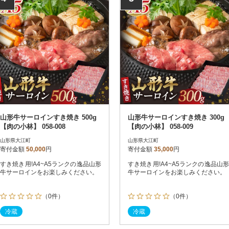
山形牛サーロインすき焼き 500g
山形牛サーロインすき焼き 300g
【肉の小林】 058-008
【肉の小林】 058-009
山形県大江町
山形県大江町
寄付金額
50,000
円
寄付金額
35,000
円
すき焼き用!A4~A5ランクの逸品山形
すき焼き用!A4~A5ランクの逸品山形
牛サーロインをお楽しみください。
牛サーロインをお楽しみください。
（0件）
（0件）
冷蔵
冷蔵