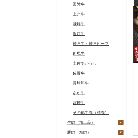
常陸牛
上州牛
飛騨牛
近江牛
神戸牛・神戸ビーフ
但馬牛
土佐あかうし
佐賀牛
長崎和牛
あか牛
宮崎牛
その他牛肉（精肉）
牛肉（加工品）
豚肉（精肉）
ハンバーグ