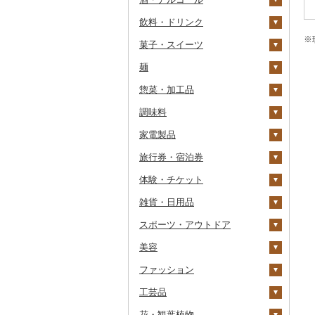
飲料・ドリンク
その他魚卵
パン
もも
玉ねぎ
チーズ
ビール・発泡酒
その他カニ
その他エビ
明太子
金芽米
ピオーネ
さつまいも
フルーツトマト
※
菓子・スイーツ
貝
メロン
ねぎ
ヨーグルト
日本酒
水・ミネラルウォーター
たらこ
数の子
ゆめぴりか
デラウェア
その他いも
ミニトマト
ビール
麺
うなぎ
さくらんぼ
とうもろこし
牛乳
焼酎
コーヒー・コーヒー豆
ケーキ
からすみ
帆立（ホタテ）
つや姫
シャインマスカット
その他トマト
発泡酒
純米大吟醸
惣菜・加工品
鮮魚
梨
根菜
バター
梅酒
茶
クッキー
ラーメン
キャビア
鮑（アワビ）
コシヒカリ
その他ぶどう・マスカ
地ビール・クラフトビ
純米吟醸
芋焼酎
飲料
ット
ール
調味料
イカ・タコ
マンゴー
アスパラガス
その他乳製品
泡盛
果汁飲料
焼き菓子
うどん
惣菜
その他魚卵
牡蠣（カキ）
鮭・サーモン
はえぬき
和梨
人参
大吟醸
麦焼酎
コーヒー豆
飲料
家電製品
海苔・海藻
みかん・柑橘
豆
ワイン
紅茶
プリン
そば
カレー・シチュー
砂糖
あさり
マグロ
イカ
さがびより
洋梨・ラフランス
大根
吟醸
米焼酎
粉
茶葉・ティーバッグ
りんごジュース
餃子
旅行券・宿泊券
干物
すいか
きのこ
ウイスキー
その他飲料・ジュース
ゼリー
パスタ
鍋
塩
季節・空調家電
しじみ
イワシ
タコ
海苔
あきたこまち
みかん
自然薯
その他日本酒
黒糖焼酎
白ワイン
ドリップ
静岡茶
みかんジュース（オレ
飲料
シュウマイ
カレー
ンジジュース）
体験・チケット
その他魚介・加工品
キウイ
その他野菜
リキュール・洋酒
チョコレート
ひやむぎ
ピザ
醤油
キッチン家電
旅行券
サザエ
カツオ
わかめ
ししゃも
ひとめぼれ
レモン
レンコン
しいたけ
その他焼酎
赤ワイン
足柄茶
茶葉・ティーバッグ
野菜ジュース
コロッケ
シチュー
肉
その他果汁飲料
雑貨・日用品
柿（カキ）
甘酒
カステラ
そうめん
レトルト
味噌
照明器具
宿泊券
PayPay商品券
はまぐり
金目鯛
ひじき
その他干物
しらす・ちりめん
ミルキークィーン
不知火・デコポン
にんにく・生姜
松茸
山菜
シャンパン・スパーク
知覧茶
炭酸飲料
その他惣菜
魚
JTBふるさと旅行クー
リングワイン
ポン（Eメール発行）
スポーツ・アウトドア
ドライフルーツ
ノンアルコール
アイス・ジェラート
その他麺
スープ
酢
パソコン・周辺機器
食事券
家具・インテリア
その他貝
クエ
その他海苔・海藻
かまぼこ・練り製品
ななつぼし
せとか
その他根菜
その他きのこ
かぼちゃ
八女茶
豆乳
その他鍋
その他ワイン
JTBふるさと旅行券
美容
その他果物
その他酒
その他洋菓子
豆腐・納豆
だし
TV・オーディオ・カメラ
温泉・サウナ・スパ利用
寝具
ゴルフ
くじら
その他魚介・加工品
その他米
文旦
干し柿
茄子
その他茶
その他飲料・ジュース
タンス
（紙券）
券
ファッション
煎餅・おかき
漬物
食用油
美容・健康家電
タオル
釣り
スキンケア
サバ
まどんな
干し芋
びわ
レタス
豆腐
机・テーブル
布団
ゴルフボール
その他旅行券
水族館
工芸品
羊羹
缶詰・瓶詰
はちみつ
カー用品
文房具・印鑑
サイクリング
シャンプー・リンス
鞄・バッグ
さんま
ポンカン
その他ドライフルーツ
ブルーベリー
その他野菜
納豆
梅干
えごま油
椅子・チェア・ソファ
枕
泉州タオル
ゴルフクラブ
化粧水・乳液・美容液
動物園
花・観葉植物
饅頭
乾物
ドレッシング
時計
食器
アウトドア・キャンプ
石鹸・ボディーソープ
洋服
織物
鯛
その他柑橘
パイナップル
キムチ
肉
オリーブオイル
その他家具・インテリ
毛布
その他タオル
ボールペン
ゴルフウェア
洗顔
トートバッグ・ショル