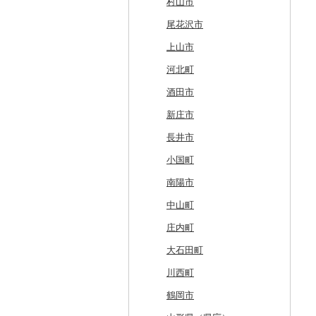
旭川市
藤崎町
矢巾町
丸森町
横手市
村山市
森町
六ヶ所村
釜石市
大衡村
能代市
尾花沢市
稚内市
東北町
野田村
加美町
小坂町
上山市
標津町
三戸町
普代村
利府町
仙北市
河北町
清里町
東通村
一戸町
白石市
井川町
酒田市
北斗市
黒石市
陸前高田市
登米市
潟上市
新庄市
留萌市
おいらせ町
紫波町
山元町
三種町
長井市
白糠町
鶴田町
滝沢市
名取市
藤里町
小国町
釧路町
階上町
住田町
川崎町
湯沢市
南陽市
名寄市
深浦町
葛巻町
村田町
大館市
中山町
美唄市
青森市
花巻市
栗原市
由利本荘市
庄内町
厚岸町
田子町
岩泉町
富谷市
にかほ市
大石田町
南富良野町
新郷村
田野畑村
岩沼市
羽後町
川西町
上富良野町
横浜町
盛岡市
七ヶ宿町
秋田県（県庁）
鶴岡市