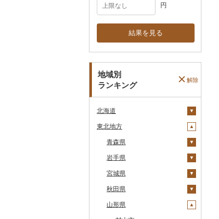
円
結果を見る
地域別
解除
ランキング
北海道
東北地方
安平町
八雲町
青森県
鹿部町
岩手県
十和田市
江差町
宮城県
大鰐町
宮古市
白老町
秋田県
南部町
軽米町
柴田町
せたな町
山形県
五戸町
岩手町
色麻町
大潟村