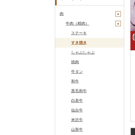
肉
牛肉（精肉）
ステーキ
すき焼き
しゃぶしゃぶ
焼肉
牛タン
和牛
黒毛和牛
白老牛
仙台牛
米沢牛
山形牛