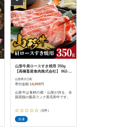
山形牛肩ロースすき焼用 350g
【高橋畜産食肉株式会社】 062-0
04
山形県大江町
寄付金額
14,000
円
山形牛は食材の都・山形が誇る、全
国屈指の最高ランク黒毛和牛です。
（0件）
冷凍