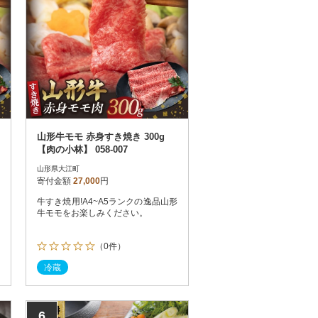
山形牛モモ 赤身すき焼き 300g
【肉の小林】 058-007
山形県大江町
寄付金額
27,000
円
牛すき焼用!A4~A5ランクの逸品山形
牛モモをお楽しみください。
（0件）
冷蔵
6