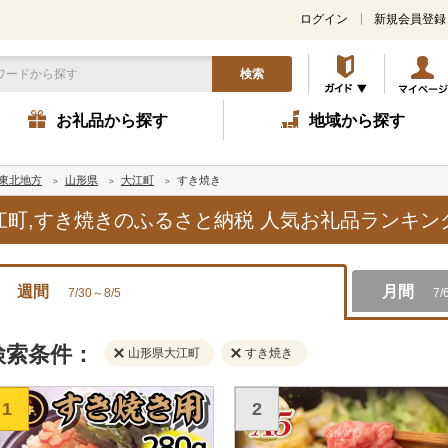
ログイン
新規会員登録
検索
お礼品から探す
地域から探す
東北地方
山形県
大江町
すき焼き
大江町,すき焼きのふるさと納税 人気お礼品ランキン
週間
月間
7/30～8/5
7/
検索条件：
山形県大江町
すき焼き
1
2