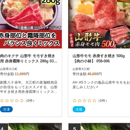
肉のキクチ 山形牛 モモすき焼き
山形牛モモ 赤身すき焼き 500g
用 赤身霜降りミックス 280g 035-
【肉の小林】 058-006
007
山形県大江町
山形県大江町
寄付金額
11,000
円
寄付金額
40,000
円
創業八十余年。大江町の老舗精肉店
A4~A5ランクの逸品山形牛モモをお
が自信をもっておススメする、山形
楽しみください!
牛すき焼き用赤身霜降りミックスで
す。
（0件）
（0件）
冷凍
冷蔵
4
5