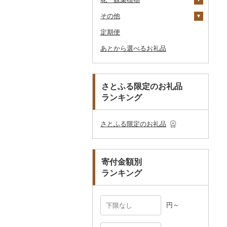
釣り
ア
ダーバッグ
その他
大福
燻製（スモーク）
その他調味料
その他家電
キッチン用品
その他スポーツ
入浴剤
和服
陶器・漆器
観葉植物・苗木
のどぐろ
栗
その他漬物
魚
ごま油
タオルケット
ノート・ファイル
グラス・カップ
その他ゴルフ
その他スキンケア
女性・レディース
本場奄美大島紬
ダイビング
キャリーバッグ・スー
定期便
その他和菓子
おせち
日用品
アロマ
靴・履物
その他装飾品・工芸品
花
地域サービス
ふぐ
その他果物
果物
その他食用油
みりん
その他寝具
印鑑
タンブラー
包丁
ウェア・ユニフォーム
男性・メンズ
その他織物
信楽焼
ツケース
スキーチケット・リフト
あとから選べるお礼品
その他加工品
楽器・器材
プロテイン
アクセサリー
盆栽・その他
その他
ブリ
ジャム
ケチャップ
その他文房具
箸
フライパン
洗剤
その他スポーツ
子供・ベビー
靴・シューズ
唐津焼
数珠
胡蝶蘭
券
その他鞄・バッグ
本・CD・DVD
その他美容
その他服飾小物
ほっけ
その他缶詰・瓶詰
こしょう
スプーン・フォーク・
鍋
トイレットペーパー
その他洋服
スリッパ・下駄・草履
ペンダント・ネックレ
備前焼
工芸品
造花・プリザーブドフ
ゴルフプレー券
ナイフ
ス
ラワー
おもちゃ・ぬいぐるみ
その他鮮魚
その他調味料
まな板
ティッシュ
その他靴・履物
財布
美濃焼
播州そろばん
花火大会チケット
GDOふるさとゴルフ
さとふる限定のお礼品
皿・椀
ピアス・イヤリング
その他花
プレークーポン
ランキング
ご当地キャラクター
土鍋
その他日用品
ショール・ストール
村上木彫堆朱
美濃和紙
カタログギフト
弁当箱
真珠・パール
その他のゴルフプレー
ベビー用品
その他キッチン用品
ネクタイ・ベルト
その他陶器・漆器
民芸品
その他体験・チケット
券
その他食器
その他アクセサリー
さとふる限定のお礼品
ペット用品
マフラー・手袋
防災グッズ
その他服飾小物
寄付金額別
その他雑貨
ランキング
円～