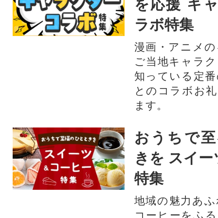
を応援 キ
ラボ特集
漫画・アニメの
ご当地キャラク
知っている定番
とのコラボお礼
ます。​
おうちで至
きを スイー
特集
地域の魅力あふ
コーヒーをふる