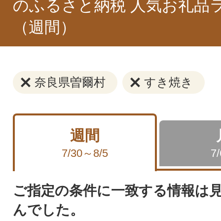
のふるさと納税 人気お礼品
（週間）
奈良県曽爾村
すき焼き
週間
7/30～8/5
7
ご指定の条件に一致する情報は
んでした。