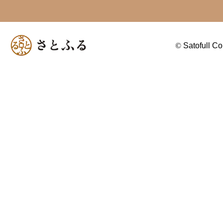
©
Satofull Co.