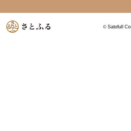
©
Satofull Co.