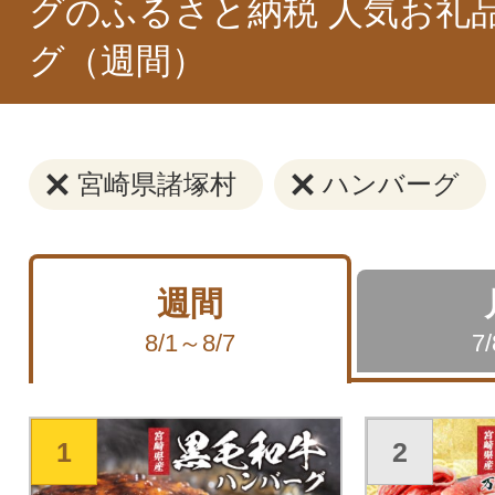
グのふるさと納税 人気お礼
グ（週間）
宮崎県諸塚村
ハンバーグ
週間
8/1～8/7
7
1
2