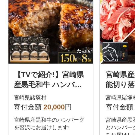
【TVで紹介!】宮崎県
宮崎県産
産黒毛和牛 ハンバー
能切り落と
グ 150g×8個
×1P)ハ
宮崎県諸塚村
宮崎県諸塚
×3個)セ
寄付金額
20,000
円
寄付金額
宮崎県産黒和牛のハンバーグ
宮崎県産黒
を贅沢にお届けします!
とハンバー
をお届けし