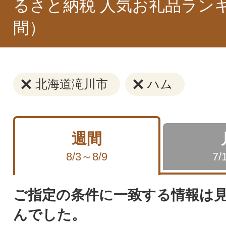
るさと納税 人気お礼品ラン
間）
北海道滝川市
ハム
週間
8/3～8/9
7/
ご指定の条件に一致する情報は
んでした。