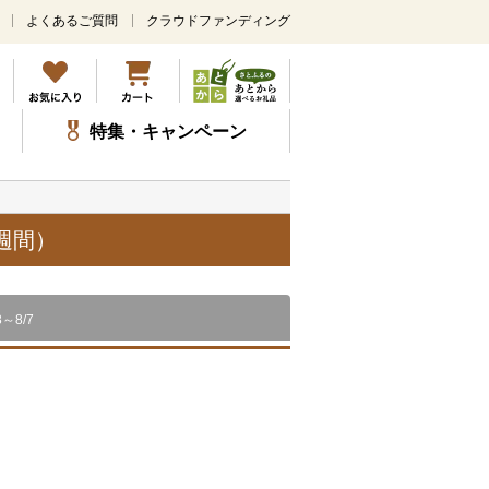
よくあるご質問
クラウドファンディング
メ
イ
ン
コ
ン
特集・キャンペーン
テ
ン
ツ
に
ス
週間）
キ
ッ
プ
8～8/7