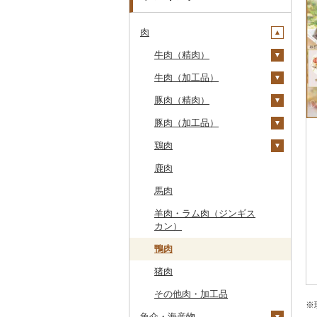
肉
牛肉（精肉）
牛肉（加工品）
ステーキ
豚肉（精肉）
すき焼き
ハンバーグ
豚肉（加工品）
しゃぶしゃぶ
もつ鍋
ステーキ
鶏肉
焼肉
ローストビーフ
すき焼き
ハンバーグ
鹿肉
牛タン
ビーフジャーキー
しゃぶしゃぶ
もつ鍋
鶏肉（精肉）
馬肉
和牛
その他牛肉（加工品）
焼肉
ハム
ハム・ソーセージ
羊肉・ラム肉（ジンギス
黒毛和牛
アグー豚
ソーセージ・ウインナ
唐揚げ
カン）
ー
白老牛
その他豚肉（精肉）
中津からあげ
鴨肉
ベーコン・サラミ
仙台牛
水炊き
猪肉
その他豚肉（加工品）
米沢牛
地鶏
その他肉・加工品
山形牛
赤鶏さつま
※
魚介・海産物