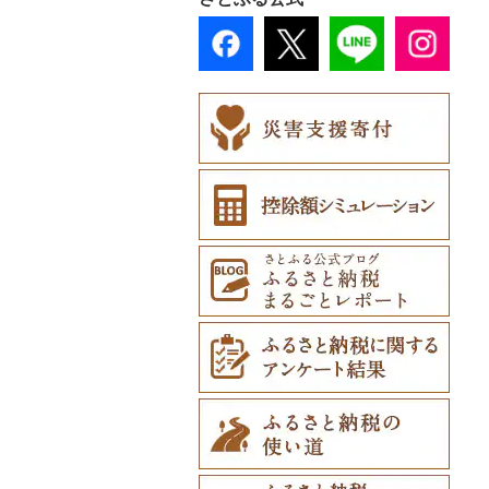
浦河町
愛媛県
佐賀県
弘前市
洋野町
美里町
八郎潟町
最上町
柳津町
結城市
板倉町
川越市
大網白里市
世田谷区
大磯町
聖籠町
昭和町
中野市
白川村
伊豆の国市
犬山市
玉城町
舞鶴市
羽曳野市
洲本市
黒滝村
白浜町
美咲町
北広島町
長門市
牟岐町
高松市
那珂川市
広尾町
高知県
長崎県
鰺ヶ沢町
大船渡市
松島町
真室川町
鮫川村
城里町
嬬恋村
宮代町
一宮町
日の出町
箱根町
刈羽村
甲府市
豊丘村
御嵩町
小山町
弥富市
和束町
大阪府（府庁）
猪名川町
御所市
由良町
浅口市
福山市
田布施町
那賀町
直島町
今治市
添田町
嬉野市
中札内村
熊本県
むつ市
山田町
大和町
寒河江市
福島市
水戸市
草津町
吉見町
佐倉市
板橋区
横浜市
湯沢町
甲州市
売木村
海津市
森町
東海市
八幡市
吹田市
尼崎市
上牧町
すさみ町
美作市
広島市
防府市
三好市
さぬき市
鬼北町
香美市
大刀洗町
佐賀県（県庁）
松浦市
滝川市
大分県
田舎館村
大槌町
大郷町
西川町
新地町
鉾田市
高崎市
東松山市
木更津市
渋谷区
茅ヶ崎市
新潟市
丹波山村
小諸市
関ケ原町
川根本町
新城市
京田辺市
河南町
加西市
明日香村
日高町
岡山市
庄原市
上関町
鳴門市
多度津町
西予市
馬路村
朝倉市
唐津市
時津町
上天草市
比布町
宮崎県
青森県（県庁）
南三陸町
高畠町
葛尾村
桜川市
群馬県（県庁）
入間市
茂原市
千代田区
川崎市
木曽町
七宗町
富士市
春日井市
向日市
和泉市
宝塚市
吉野町
有田川町
早島町
府中市
山陽小野田市
藍住町
三豊市
八幡浜市
芸西村
苅田町
江北町
諫早市
湯前町
九重町
鶴居村
鹿児島県
三沢市
仙台市
山形市
三島町
石岡市
大泉町
志木市
野田市
新宿区
厚木市
箕輪町
笠松町
御前崎市
瀬戸市
高槻市
淡路市
奈良市
印南町
笠岡市
大崎上島町
山口市
板野町
観音寺市
久万高原町
須崎市
川崎町
みやき町
東彼杵町
玉名市
由布市
えびの市
釧路市
沖縄県
西目屋村
大河原町
三川町
桑折町
茨城県（県庁）
長野原町
北本市
山武市
江東区
海老名市
駒ヶ根市
東白川村
東伊豆町
大府市
豊中市
丹波篠山市
大和郡山市
和歌山県（県庁）
里庄町
東広島市
周南市
東みよし町
宇多津町
上島町
日高村
春日市
多久市
長与町
菊池市
竹田市
宮崎市
指宿市
苫前町
角田市
大江町
矢吹町
坂東市
中之条町
桶川市
鴨川市
青梅市
相模原市
王滝村
土岐市
西伊豆町
半田市
箕面市
香美町
野迫川村
みなべ町
玉野市
竹原市
宇部市
徳島県（県庁）
小豆島町
松前町
室戸市
上毛町
伊万里市
対馬市
山江村
別府市
木城町
龍郷町
うるま市
当別町
涌谷町
米沢市
国見町
小美玉市
加須市
印西市
国立市
座間市
千曲市
岐阜県（県庁）
清水町
あま市
太子町
芦屋市
葛城市
かつらぎ町
赤磐市
熊野町
美祢市
阿南市
香川県（県庁）
愛南町
黒潮町
中間市
神埼市
長崎県（県庁）
宇城市
中津市
川南町
中種子町
嘉手納町
占冠村
東松島市
檜枝岐村
日立市
三郷市
神崎町
品川区
二宮町
辰野町
下呂市
南伊豆町
岩倉市
岬町
神戸市
三宅町
田辺市
瀬戸内市
呉市
下関市
上板町
土庄町
新居浜市
四万十市
太宰府市
有田町
佐世保市
西原村
豊後大野市
三股町
出水市
北谷町
上士幌町
喜多方市
大子町
八潮市
船橋市
福生市
茅野市
多治見市
松崎町
小牧市
千早赤阪村
川西市
生駒市
北山村
和気町
海田町
和木町
海陽町
三木町
伊予市
奈半利町
赤村
基山町
南島原市
水上村
杵築市
都城市
いちき串木野市
宮古島市
平取町
南相馬市
鹿嶋市
越生町
千葉市
小平市
喬木村
垂井町
湖西市
愛西市
東大阪市
三田市
東吉野村
串本町
井原市
三次市
光市
徳島市
まんのう町
松山市
土佐市
須恵町
上峰町
波佐見町
高森町
日出町
椎葉村
徳之島町
八重瀬町
七飯町
会津若松市
阿見町
さいたま市
白井市
文京区
阿智村
恵那市
磐田市
長久手市
摂津市
赤穂市
五條市
備前市
府中町
勝浦町
琴平町
西条市
津野町
香春町
吉野ヶ里町
長崎市
大津町
津久見市
日向市
湧水町
座間味村
北見市
大熊町
那珂市
鴻巣市
成田市
大田区
小川村
白川町
三島市
豊川市
島本町
相生市
香芝市
総社市
三原市
美馬市
東かがわ市
東温市
高知県（県庁）
飯塚市
鹿島市
川棚町
和水町
豊後高田市
日之影町
垂水市
糸満市