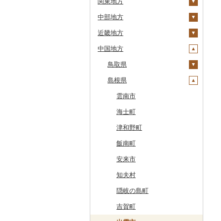
関東地方
八雲町
青森県
中部地方
鹿部町
岩手県
茨城県
十和田市
近畿地方
江差町
宮城県
栃木県
新潟県
大鰐町
宮古市
土浦市
中国地方
白老町
秋田県
群馬県
富山県
三重県
南部町
軽米町
柴田町
取手市
那須塩原市
十日町市
せたな町
山形県
埼玉県
石川県
滋賀県
鳥取県
五戸町
岩手町
色麻町
大潟村
つくば市
市貝町
榛東村
弥彦村
射水市
鈴鹿市
旭川市
福島県
千葉県
福井県
京都府
島根県
藤崎町
矢巾町
丸森町
横手市
村山市
稲敷市
塩谷町
下仁田町
春日部市
阿賀町
氷見市
羽咋市
伊賀市
長浜市
鳥取県（県庁）
森町
東京都
山梨県
大阪府
六ヶ所村
釜石市
大衡村
能代市
尾花沢市
天栄村
潮来市
上三川町
玉村町
蕨市
勝浦市
出雲崎町
朝日町
七尾市
美浜町
木曽岬町
高島市
宮津市
米子市
雲南市
稚内市
神奈川県
長野県
兵庫県
東北町
野田村
加美町
小坂町
上山市
広野町
五霞町
佐野市
安中市
戸田市
袖ケ浦市
八王子市
魚沼市
高岡市
白山市
小浜市
富士吉田市
多気町
草津市
伊根町
茨木市
大山町
海士町
標津町
岐阜県
奈良県
三戸町
普代村
利府町
仙北市
河北町
鏡石町
北茨城市
真岡市
川場村
毛呂山町
我孫子市
日野市
南足柄市
佐渡市
魚津市
穴水町
越前町
甲斐市
高森町
松阪市
近江八幡市
与謝野町
豊能町
上郡町
琴浦町
津和野町
清里町
静岡県
和歌山県
東通村
一戸町
白石市
井川町
酒田市
須賀川市
境町
高根沢町
昭和村
久喜市
長柄町
昭島市
松田町
燕市
砺波市
輪島市
若狭町
山梨市
御代田町
養老町
桑名市
竜王町
福知山市
枚方市
神河町
曽爾村
日野町
飯南町
北斗市
愛知県
黒石市
陸前高田市
登米市
潟上市
新庄市
小野町
かすみがうら市
大田原市
甘楽町
ふじみ野市
芝山町
武蔵村山市
大井町
南魚沼市
入善町
中能登町
鯖江市
富士川町
飯田市
八百津町
下田市
志摩市
甲賀市
亀岡市
河内長野市
小野市
河合町
湯浅町
鳥取市
安来市
留萌市
おいらせ町
紫波町
山元町
三種町
長井市
棚倉町
牛久市
栃木市
明和町
川島町
八千代市
葛飾区
中井町
関川村
黒部市
石川県（県庁）
高浜町
大月市
青木村
池田町
静岡市
清須市
明和町
湖南市
城陽市
泉佐野市
太子町
宇陀市
有田市
北栄町
知夫村
白糠町
鶴田町
滝沢市
名取市
藤里町
小国町
古殿町
常陸太田市
日光市
沼田市
上里町
横芝光町
小金井市
愛川町
新発田市
立山町
野々市市
勝山市
富士河口湖町
南箕輪村
関市
吉田町
田原市
鳥羽市
大津市
久御山町
交野市
西宮市
田原本町
橋本市
境港市
隠岐の島町
釧路町
階上町
住田町
川崎町
湯沢市
南陽市
昭和村
つくばみらい市
小山市
桐生市
川口市
多古町
墨田区
山北町
加茂市
富山県（県庁）
能登町
福井県（県庁）
韮崎市
長野県（県庁）
瑞穂市
函南町
安城市
いなべ市
彦根市
京丹後市
藤井寺市
佐用町
山添村
広川町
智頭町
吉賀町