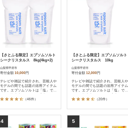
【さとふる限定】エプソムソルト
【さとふる限定】エプソムソルト
シークリスタルス 8kg(4kg×2)
シークリスタルス 10kg
山梨県甲府市
山梨県甲府市
寄付金額
10,000
円
寄付金額
12,000
円
テレビや雑誌で紹介され、芸能人や
テレビや雑誌で紹介され、芸能人や
モデルの間でも話題の浴用アイテム
モデルの間でも話題の浴用アイテム
です。エプソムソルトは「塩」では
です。エプソムソルトは「塩」では
なく、海由来のミネラル成分からで
なく、海由来のミネラル成分からで
（46件）
（20件）
きています。毎日の入浴に取り入れ
きています。毎日の入浴に取り入れ
ていただくことで、やさしい使い心
ていただくことで、やさしい使い心
地をお楽しみいただけます。塩では
地をお楽しみいただけます。塩では
ないため、浴槽を傷めにくいのも特
ないため、浴槽を傷めにくいのも特
長です。残り湯はお洗濯にもお使い
長です。残り湯はお洗濯にもお使い
4
5
いただけます。※この返礼品につい
いただけます。※この返礼品につい
ては、地場産品基準に適合していま
ては、地場産品基準に適合していま