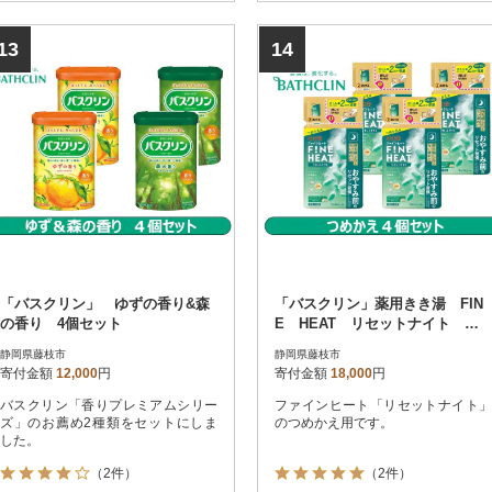
地をお楽しみいただけます。塩では
地をお楽しみいただけます。塩では
ないため、浴槽を傷めにくいのも特
ないため、浴槽を傷めにくいのも特
長です。残り湯はお洗濯にもお使い
長です。残り湯はお洗濯にもお使い
13
14
いただけます。※この返礼品につい
いただけます。※この返礼品につい
ては、地場産品基準に適合していま
ては、地場産品基準に適合していま
す。
す。
「バスクリン」 ゆずの香り&森
「バスクリン」薬用きき湯 FIN
の香り 4個セット
E HEAT リセットナイト つ
めかえ用4個 Dセット
静岡県藤枝市
静岡県藤枝市
寄付金額
12,000
円
寄付金額
18,000
円
バスクリン「香りプレミアムシリー
ファインヒート「リセットナイト」
ズ」のお薦め2種類をセットにしま
のつめかえ用です。
した。
（2件）
（2件）