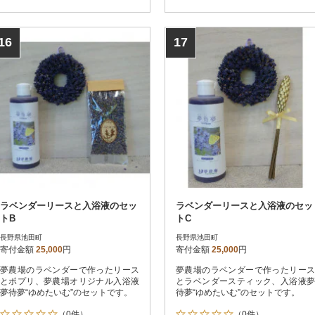
16
17
ラベンダーリースと入浴液のセッ
ラベンダーリースと入浴液のセッ
トB
トC
長野県池田町
長野県池田町
寄付金額
25,000
円
寄付金額
25,000
円
夢農場のラベンダーで作ったリース
夢農場のラベンダーで作ったリース
とポプリ、夢農場オリジナル入浴液
とラベンダースティック、入浴液夢
夢待夢“ゆめたいむ”のセットです。
待夢“ゆめたいむ”のセットです。
（0件）
（0件）