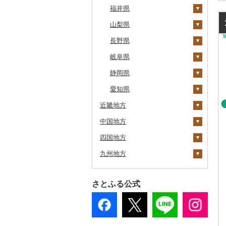
旭川市
福島県
千葉県
福井県
藤崎町
矢巾町
丸森町
横手市
村山市
稲敷市
塩谷町
下仁田町
春日部市
阿賀町
氷見市
羽咋市
森町
東京都
山梨県
六ヶ所村
釜石市
大衡村
能代市
尾花沢市
天栄村
潮来市
上三川町
玉村町
蕨市
勝浦市
出雲崎町
朝日町
七尾市
美浜町
稚内市
神奈川県
長野県
東北町
野田村
加美町
小坂町
上山市
広野町
五霞町
佐野市
安中市
戸田市
袖ケ浦市
八王子市
魚沼市
高岡市
白山市
小浜市
富士吉田市
標津町
岐阜県
三戸町
普代村
利府町
仙北市
河北町
鏡石町
北茨城市
真岡市
川場村
毛呂山町
我孫子市
日野市
南足柄市
佐渡市
魚津市
穴水町
越前町
甲斐市
高森町
清里町
静岡県
東通村
一戸町
白石市
井川町
酒田市
須賀川市
境町
高根沢町
昭和村
久喜市
長柄町
昭島市
松田町
燕市
砺波市
輪島市
若狭町
山梨市
御代田町
養老町
北斗市
愛知県
黒石市
陸前高田市
登米市
潟上市
新庄市
小野町
かすみがうら市
大田原市
甘楽町
ふじみ野市
芝山町
武蔵村山市
大井町
南魚沼市
入善町
中能登町
鯖江市
富士川町
飯田市
八百津町
下田市
近畿地方
留萌市
おいらせ町
紫波町
山元町
三種町
長井市
棚倉町
牛久市
栃木市
明和町
川島町
八千代市
葛飾区
中井町
関川村
黒部市
石川県（県庁）
高浜町
大月市
青木村
池田町
静岡市
清須市
中国地方
白糠町
三重県
鶴田町
滝沢市
名取市
藤里町
小国町
古殿町
常陸太田市
日光市
沼田市
上里町
横芝光町
小金井市
愛川町
新発田市
立山町
野々市市
勝山市
富士河口湖町
南箕輪村
関市
吉田町
田原市
四国地方
釧路町
滋賀県
鳥取県
階上町
住田町
川崎町
湯沢市
南陽市
昭和村
つくばみらい市
小山市
桐生市
川口市
多古町
墨田区
山北町
加茂市
富山県（県庁）
能登町
福井県（県庁）
韮崎市
長野県（県庁）
瑞穂市
函南町
安城市
鈴鹿市
九州地方
名寄市
京都府
島根県
徳島県
深浦町
葛巻町
村田町
大館市
中山町
下郷町
下妻市
宇都宮市
吉岡町
飯能市
白子町
東久留米市
真鶴町
小千谷市
小矢部市
能美市
越前市
南アルプス市
上松町
飛騨市
藤枝市
北名古屋市
伊賀市
長浜市
鳥取県（県庁）
美唄市
大阪府
岡山県
香川県
福岡県
青森市
花巻市
栗原市
由利本荘市
庄内町
西郷村
茨城町
栃木県（県庁）
太田市
長瀞町
栄町
利島村
清川村
田上町
滑川市
津幡町
坂井市
市川三郷町
高山村
岐南町
御殿場市
東栄町
木曽岬町
高島市
宮津市
米子市
雲南市
阿波市
さとふる公式
厚岸町
兵庫県
広島県
愛媛県
佐賀県
田子町
岩泉町
富谷市
にかほ市
大石田町
二本松市
神栖市
那珂川町
高山村
羽生市
香取市
瑞穂町
開成町
五泉市
富山市
宝達志水町
あわら市
都留市
南木曽町
大野町
浜松市
豊山町
多気町
草津市
伊根町
茨木市
大山町
海士町
津山市
牟岐町
高松市
那珂川市
南富良野町
奈良県
山口県
高知県
長崎県
新郷村
田野畑村
岩沼市
羽後町
川西町
猪苗代町
常総市
茂木町
みどり市
小鹿野町
習志野市
大島町
藤沢市
三条市
南砺市
金沢市
福井市
山梨県（県庁）
朝日村
山県市
伊東市
南知多町
松阪市
近江八幡市
与謝野町
豊能町
上郡町
琴浦町
津和野町
西粟倉村
安芸太田町
那賀町
直島町
今治市
添田町
嬉野市
上富良野町
和歌山県
熊本県
横浜町
盛岡市
七ヶ宿町
秋田県（県庁）
鶴岡市
川俣町
東海村
那須烏山市
千代田町
坂戸市
銚子市
府中市
神奈川県（県庁）
見附市
内灘町
大野市
道志村
長野市
羽島市
島田市
江南市
桑名市
竜王町
福知山市
枚方市
神河町
曽爾村
日野町
飯南町
久米南町
世羅町
柳井市
三好市
さぬき市
鬼北町
香美市
大刀洗町
佐賀県（県庁）
松浦市