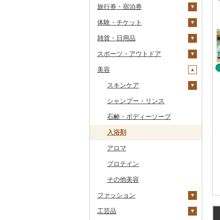
旅行券・宿泊券
干物
すいか
きのこ
ウイスキー
その他飲料・ジュース
ゼリー
パスタ
鍋
塩
季節・空調家電
常陸牛
その他鶏肉
しじみ
イワシ
タコ
海苔
あきたこまち
みかん
自然薯
その他日本酒
黒糖焼酎
白ワイン
ドリップ
静岡茶
みかんジュース（オレ
飲料
シュウマイ
カレー
ンジジュース）
体験・チケット
その他魚介・加工品
キウイ
その他野菜
リキュール・洋酒
チョコレート
ひやむぎ
ピザ
醤油
キッチン家電
旅行券
上州牛
サザエ
カツオ
わかめ
ししゃも
ひとめぼれ
レモン
レンコン
しいたけ
その他焼酎
赤ワイン
足柄茶
茶葉・ティーバッグ
野菜ジュース
コロッケ
シチュー
肉
その他果汁飲料
雑貨・日用品
柿（カキ）
甘酒
カステラ
そうめん
レトルト
味噌
照明器具
宿泊券
PayPay商品券
飛騨牛
はまぐり
金目鯛
ひじき
その他干物
しらす・ちりめん
ミルキークィーン
不知火・デコポン
にんにく・生姜
松茸
山菜
シャンパン・スパーク
知覧茶
炭酸飲料
その他惣菜
魚
JTBふるさと旅行クー
リングワイン
ポン（Eメール発行）
スポーツ・アウトドア
ドライフルーツ
ノンアルコール
アイス・ジェラート
その他麺
スープ
酢
パソコン・周辺機器
食事券
家具・インテリア
近江牛
その他貝
クエ
その他海苔・海藻
かまぼこ・練り製品
ななつぼし
せとか
その他根菜
その他きのこ
かぼちゃ
八女茶
豆乳
その他鍋
その他ワイン
JTBふるさと旅行券
美容
その他果物
その他酒
その他洋菓子
豆腐・納豆
だし
TV・オーディオ・カメラ
温泉・サウナ・スパ利用
寝具
ゴルフ
神戸牛・神戸ビーフ
くじら
その他魚介・加工品
その他米
文旦
干し柿
茄子
その他茶
その他飲料・ジュース
タンス
（紙券）
券
煎餅・おかき
漬物
食用油
美容・健康家電
タオル
釣り
スキンケア
但馬牛
サバ
まどんな
干し芋
びわ
レタス
豆腐
机・テーブル
布団
ゴルフボール
その他旅行券
水族館
羊羹
缶詰・瓶詰
はちみつ
カー用品
文房具・印鑑
サイクリング
シャンプー・リンス
土佐あかうし
さんま
ポンカン
その他ドライフルーツ
ブルーベリー
その他野菜
納豆
梅干
えごま油
椅子・チェア・ソファ
枕
泉州タオル
ゴルフクラブ
化粧水・乳液・美容液
動物園
饅頭
乾物
ドレッシング
時計
食器
アウトドア・キャンプ
石鹸・ボディーソープ
佐賀牛
鯛
その他柑橘
パイナップル
キムチ
肉
オリーブオイル
その他家具・インテリ
毛布
その他タオル
ボールペン
ゴルフウェア
洗顔
釣り
ア
大福
燻製（スモーク）
その他調味料
その他家電
キッチン用品
その他スポーツ
入浴剤
長崎和牛
のどぐろ
栗
その他漬物
魚
ごま油
タオルケット
ノート・ファイル
グラス・カップ
その他ゴルフ
その他スキンケア
ダイビング
その他和菓子
おせち
日用品
アロマ
あか牛
ふぐ
その他果物
果物
その他食用油
みりん
その他寝具
印鑑
タンブラー
包丁
ウェア・ユニフォーム
スキーチケット・リフト
その他加工品
楽器・器材
プロテイン
宮崎牛
ブリ
ジャム
ケチャップ
その他文房具
箸
フライパン
洗剤
その他スポーツ
券
本・CD・DVD
その他美容
その他牛肉（精肉）
ほっけ
その他缶詰・瓶詰
こしょう
スプーン・フォーク・
鍋
トイレットペーパー
ゴルフプレー券
ナイフ
ファッション
おもちゃ・ぬいぐるみ
その他鮮魚
その他調味料
まな板
ティッシュ
花火大会チケット
GDOふるさとゴルフ
皿・椀
プレークーポン
工芸品
ご当地キャラクター
鞄・バッグ
土鍋
その他日用品
カタログギフト
弁当箱