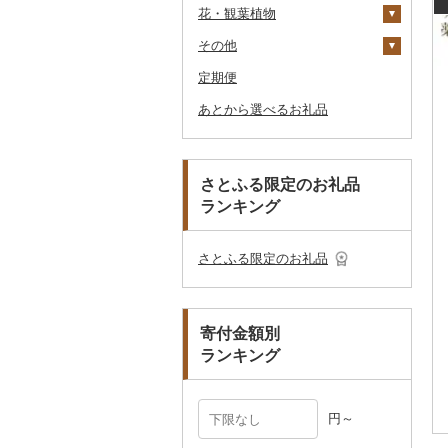
その他のゴルフプレー
花・観葉植物
ベビー用品
洋服
織物
その他キッチン用品
トートバッグ・ショル
その他体験・チケット
券
その他食器
ダーバッグ
その他
ペット用品
和服
陶器・漆器
観葉植物・苗木
女性・レディース
本場奄美大島紬
キャリーバッグ・スー
定期便
防災グッズ
靴・履物
その他装飾品・工芸品
花
地域サービス
男性・メンズ
その他織物
信楽焼
ツケース
あとから選べるお礼品
その他雑貨
アクセサリー
盆栽・その他
その他
子供・ベビー
靴・シューズ
唐津焼
数珠
胡蝶蘭
その他鞄・バッグ
その他服飾小物
その他洋服
スリッパ・下駄・草履
ペンダント・ネックレ
備前焼
工芸品
造花・プリザーブドフ
ス
ラワー
その他靴・履物
財布
美濃焼
播州そろばん
さとふる限定のお礼品
ピアス・イヤリング
その他花
ランキング
ショール・ストール
村上木彫堆朱
美濃和紙
真珠・パール
ネクタイ・ベルト
その他陶器・漆器
民芸品
その他アクセサリー
さとふる限定のお礼品
マフラー・手袋
その他服飾小物
寄付金額別
ランキング
円～