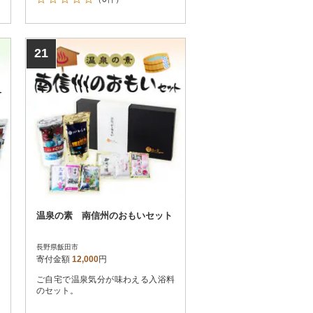
21
温泉の素 南信州のおもいセット
長野県飯田市
寄付金額
12,000
円
ご自宅で温泉気分が味わえる入浴料
のセット。