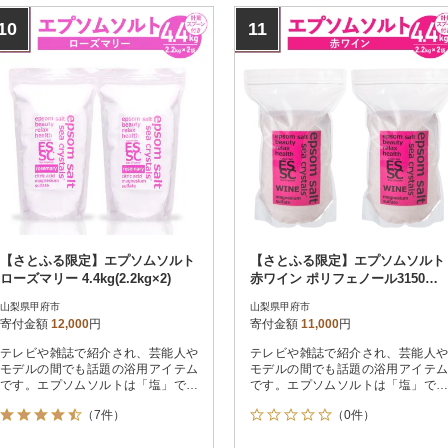
10
11
【さとふる限定】エプソムソルト
【さとふる限定】エプソムソルト
ローズマリー 4.4kg(2.2kg×2)
赤ワイン ポリフェノール3150mg
2個セット(2.2kg×2)
山梨県甲府市
山梨県甲府市
寄付金額
12,000
円
寄付金額
11,000
円
テレビや雑誌で紹介され、芸能人や
テレビや雑誌で紹介され、芸能人や
モデルの間でも話題の浴用アイテム
モデルの間でも話題の浴用アイテム
です。エプソムソルトは「塩」では
です。エプソムソルトは「塩」では
なく、海由来のミネラル成分からで
なく、海由来のミネラル成分からで
（7件）
（0件）
きています。毎日の入浴に取り入れ
きています。毎日の入浴に取り入れ
ていただくことで、やさしい使い心
ていただくことで、やさしい使い心