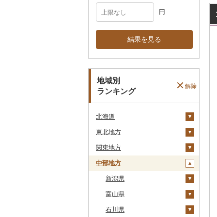
円
結果を見る
地域別
解除
ランキング
北海道
東北地方
安平町
関東地方
八雲町
青森県
中部地方
鹿部町
岩手県
茨城県
十和田市
江差町
宮城県
栃木県
新潟県
大鰐町
宮古市
土浦市
白老町
秋田県
群馬県
富山県
南部町
軽米町
柴田町
取手市
那須塩原市
十日町市
せたな町
山形県
埼玉県
石川県
五戸町
岩手町
色麻町
大潟村
つくば市
市貝町
榛東村
弥彦村
射水市