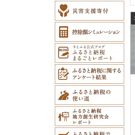
和寒町
大分県
野辺地町
遠野市
大崎市
秋田市
山形県（県庁）
郡山市
美浦村
矢板市
みなかみ町
鳩山町
君津市
国分寺市
鎌倉市
糸魚川市
かほく市
敦賀市
忍野村
根羽村
本巣市
沼津市
みよし市
志摩市
甲賀市
亀岡市
河内長野市
小野市
河合町
湯浅町
鳥取市
安来市
真庭市
大竹市
平生町
鳴門市
多度津町
西予市
馬路村
朝倉市
唐津市
時津町
上天草市
紋別市
宮崎県
佐井村
奥州市
塩竈市
男鹿市
金山町
西会津町
大洗町
さくら市
片品村
埼玉県（県庁）
旭市
東村山市
大和市
胎内市
小松市
おおい町
笛吹市
池田町
川辺町
伊豆市
西尾市
明和町
湖南市
城陽市
泉佐野市
太子町
宇陀市
有田市
北栄町
知夫村
新見市
廿日市市
山口県（県庁）
藍住町
三豊市
八幡浜市
芸西村
苅田町
江北町
諫早市
湯前町
九重町
乙部町
鹿児島県
六戸町
雫石町
石巻市
美郷町
東根市
玉川村
河内町
足利市
富岡市
神川町
南房総市
中央区
伊勢原市
上越市
志賀町
永平寺町
中央市
須坂市
大垣市
裾野市
武豊町
鳥羽市
大津市
久御山町
交野市
西宮市
田原本町
橋本市
境港市
隠岐の島町
美咲町
北広島町
長門市
板野町
観音寺市
久万高原町
須崎市
川崎町
みやき町
東彼杵町
玉名市
由布市
えびの市
根室市
沖縄県
五所川原市
岩手県（県庁）
多賀城市
東成瀬村
飯豊町
いわき市
ひたちなか市
那須町
館林市
東秩父村
八街市
あきる野市
小田原市
阿賀野市
加賀市
北杜市
川上村
輪之内町
焼津市
幸田町
いなべ市
彦根市
京丹後市
藤井寺市
佐用町
山添村
広川町
智頭町
吉賀町
浅口市
福山市
田布施町
東みよし町
宇多津町
上島町
日高村
春日市
多久市
長与町
菊池市
竹田市
宮崎市
指宿市
三笠市
平川市
一関市
宮城県（県庁）
五城目町
鮭川村
南会津町
龍ケ崎市
鹿沼市
伊勢崎市
横瀬町
東金市
中野区
湯河原町
津南町
鳴沢村
信濃町
神戸町
富士宮市
碧南市
紀北町
栗東市
井手町
能勢町
多可町
大淀町
和歌山市
江府町
出雲市
美作市
広島市
防府市
徳島県（県庁）
小豆島町
松前町
室戸市
上毛町
伊万里市
対馬市
山江村
別府市
木城町
龍郷町
うるま市
東川町
蓬田村
久慈市
亘理町
北秋田市
大蔵村
田村市
守谷市
下野市
東吾妻町
三芳町
九十九里町
荒川区
秦野市
新潟県（県庁）
西桂町
南牧村
瑞浪市
河津町
岡崎市
熊野市
愛荘町
木津川市
阪南市
朝来市
安堵町
海南市
八頭町
奥出雲町
岡山市
庄原市
上関町
阿南市
香川県（県庁）
愛南町
黒潮町
中間市
神埼市
長崎県（県庁）
宇城市
中津市
川南町
中種子町
嘉手納町
厚真町
中泊町
西和賀町
蔵王町
八峰町
山辺町
磐梯町
常陸大宮市
益子町
前橋市
幸手市
いすみ市
北区
綾瀬市
柏崎市
身延町
伊那市
中津川市
袋井市
愛知県（県庁）
南伊勢町
滋賀県（県庁）
宇治田原町
貝塚市
市川町
王寺町
那智勝浦町
若桜町
西ノ島町
早島町
府中市
山陽小野田市
上板町
土庄町
新居浜市
四万十市
太宰府市
有田町
佐世保市
西原村
豊後大野市
三股町
出水市
北谷町
奥尻町
外ヶ浜町
北上市
女川町
鹿角市
戸沢村
三春町
笠間市
芳賀町
藤岡市
日高市
東庄町
多摩市
横須賀市
村上市
早川町
立科町
高山市
熱海市
蒲郡市
朝日町
米原市
長岡京市
岸和田市
三木市
十津川村
美浜町
湯梨浜町
浜田市
笠岡市
大崎上島町
山口市
海陽町
三木町
伊予市
奈半利町
赤村
基山町
南島原市
水上村
杵築市
都城市
いちき串木野市
宮古島市
網走市
つがる市
平泉町
気仙沼市
大仙市
舟形町
本宮市
行方市
野木町
邑楽町
蓮田市
館山市
稲城市
三浦市
妙高市
南部町
東御市
郡上市
掛川市
東郷町
菰野町
豊郷町
綾部市
泉南市
新温泉町
高取町
御坊市
岩美町
大田市
里庄町
東広島市
周南市
徳島市
まんのう町
松山市
土佐市
須恵町
上峰町
波佐見町
高森町
日出町
椎葉村
徳之島町
八重瀬町
浦河町
弘前市
洋野町
美里町
八郎潟町
最上町
柳津町
結城市
板倉町
川越市
大網白里市
世田谷区
大磯町
聖籠町
昭和町
中野市
白川村
伊豆の国市
犬山市
紀宝町
多賀町
笠置町
忠岡町
福崎町
広陵町
高野町
倉吉市
松江市
玉野市
竹原市
宇部市
勝浦町
琴平町
西条市
津野町
香春町
吉野ヶ里町
長崎市
大津町
津久見市
日向市
湧水町
座間味村
広尾町
鰺ヶ沢町
大船渡市
松島町
真室川町
鮫川村
城里町
嬬恋村
宮代町
一宮町
日の出町
箱根町
刈羽村
甲府市
豊丘村
御嵩町
小山町
弥富市
伊勢市
南丹市
四條畷市
西脇市
天理市
九度山町
日南町
江津市
赤磐市
熊野町
美祢市
美馬市
東かがわ市
東温市
高知県（県庁）
飯塚市
鹿島市
川棚町
和水町
豊後高田市
日之影町
垂水市
糸満市
中札内村
むつ市
山田町
大和町
寒河江市
福島市
水戸市
草津町
吉見町
佐倉市
板橋区
横浜市
湯沢町
甲州市
売木村
海津市
森町
東海市
四日市市
宇治市
寝屋川市
宍粟市
三郷町
紀美野町
伯耆町
島根県（県庁）
瀬戸内市
呉市
下関市
美波町
善通寺市
宇和島市
四万十町
志免町
小城市
島原市
長洲町
宇佐市
新富町
南さつま市
北中城村
滝川市
田舎館村
大槌町
大郷町
西川町
新地町
鉾田市
高崎市
東松山市
木更津市
渋谷区
茅ヶ崎市
新潟市
丹波山村
小諸市
関ケ原町
川根本町
新城市
大台町
京丹波町
泉大津市
丹波市
下北山村
古座川町
日吉津村
和気町
海田町
和木町
上勝町
坂出市
内子町
大川村
筑紫野市
佐賀市
五島市
天草市
佐伯市
綾町
屋久島町
久米島町
比布町
青森県（県庁）
南三陸町
高畠町
葛尾村
桜川市
群馬県（県庁）
入間市
茂原市
千代田区
川崎市
木曽町
七宗町
富士市
春日井市
尾鷲市
京都府（府庁）
池田市
豊岡市
大和高田市
新宮市
井原市
三次市
石井町
綾川町
大洲市
いの町
糸田町
鳥栖市
新上五島町
水俣市
大分市
日南市
志布志市
南風原町