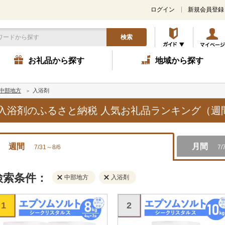
ログイン
新規会員登録
検索
お礼品から探す
地域から探す
中部地方
入浴剤
方,入浴剤のふるさと納税 人気お礼品ランキング（週
週間
月間
7/31～8/6
7/
検索条件：
中部地方
入浴剤
1
2