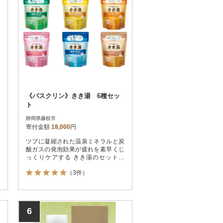
《バスクリン》きき湯 6種セッ
ト
静岡県藤枝市
寄付金額
18,000
円
ツブに凝縮された温泉ミネラルと炭
酸ガスの発泡効果が疲れを素早くじ
っくりケアする きき湯のセットで
す。
（3件）
6