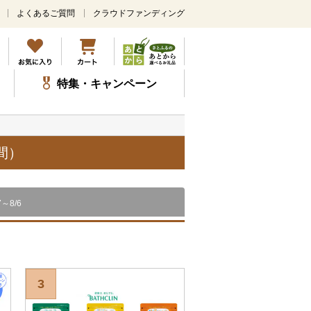
よくあるご質問
クラウドファンディング
メ
イ
ン
コ
ン
特集・キャンペーン
テ
ン
ツ
に
ス
間）
キ
ッ
プ
7～8/6
3