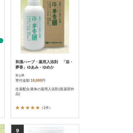
和漢ハーブ・薬用入浴剤 「浴・
夢香」ゆあみ・ゆめか
富山県
寄付金額
10,000
円
生薬配合液体の薬用入浴剤(医薬部外
品)
（1件）
9