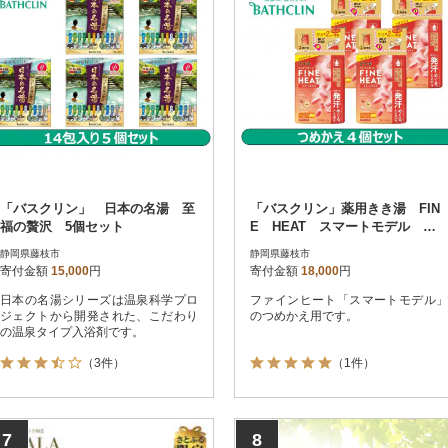
す。
す。
「バスクリン」 日本の名湯 至
「バスクリン」薬用きき湯 FIN
福の贅沢 5個セット
E HEAT スマートモデル つ
めかえ用4個 Cセット
静岡県藤枝市
静岡県藤枝市
寄付金額
15,000
円
寄付金額
18,000
円
日本の名湯シリーズは温泉科学プロ
ファインヒート「スマートモデル」
ジェクトから開発された、こだわり
のつめかえ用です。
の温泉タイプ入浴剤です。
（3件）
（1件）
7
8