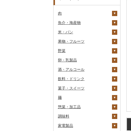
肉
魚介・海産物
牛肉（精肉）
米・パン
牛肉（加工品）
カニ
ステーキ
果物・フルーツ
豚肉（精肉）
エビ
米
すき焼き
ハンバーグ
ズワイガニ
野菜
豚肉（加工品）
いくら
雑穀
ぶどう・マスカット
しゃぶしゃぶ
もつ鍋
ステーキ
タラバガニ
甘エビ
精米
卵・乳製品
鶏肉
うに
餅
いちご
いも
焼肉
ローストビーフ
すき焼き
ハンバーグ
毛ガニ
ボタンエビ
無洗米
巨峰
酒・アルコール
鹿肉
明太子・たらこ
その他穀物加工品
りんご
トマト
卵
牛タン
ビーフジャーキー
しゃぶしゃぶ
もつ鍋
鶏肉（精肉）
かにしゃぶ
伊勢海老
玄米
ナガノパープル
じゃがいも
飲料・ドリンク
馬肉
その他魚卵
パン
もも
玉ねぎ
チーズ
ビール・発泡酒
和牛
その他牛肉（加工品）
焼肉
ハム
ハム・ソーセージ
その他カニ
その他エビ
明太子
金芽米
ピオーネ
さつまいも
フルーツトマト
菓子・スイーツ
羊肉・ラム肉（ジンギス
貝
メロン
ねぎ
ヨーグルト
日本酒
水・ミネラルウォーター
黒毛和牛
アグー豚
ソーセージ・ウインナ
唐揚げ
たらこ
数の子
ゆめぴりか
デラウェア
その他いも
ミニトマト
ビール
カン）
ー
麺
うなぎ
さくらんぼ
とうもろこし
牛乳
焼酎
コーヒー・コーヒー豆
ケーキ
白老牛
その他豚肉（精肉）
中津からあげ
からすみ
帆立（ホタテ）
つや姫
シャインマスカット
その他トマト
発泡酒
純米大吟醸
鴨肉
ベーコン・サラミ
惣菜・加工品
鮮魚
梨
根菜
バター
梅酒
茶
クッキー
ラーメン
仙台牛
水炊き
キャビア
鮑（アワビ）
コシヒカリ
その他ぶどう・マスカ
地ビール・クラフトビ
純米吟醸
芋焼酎
飲料
猪肉
その他豚肉（加工品）
ット
ール
調味料
イカ・タコ
マンゴー
アスパラガス
その他乳製品
泡盛
果汁飲料
焼き菓子
うどん
惣菜
米沢牛
地鶏
その他魚卵
牡蠣（カキ）
鮭・サーモン
はえぬき
和梨
人参
大吟醸
麦焼酎
コーヒー豆
飲料
その他肉・加工品
家電製品
海苔・海藻
みかん・柑橘
豆
ワイン
紅茶
プリン
そば
カレー・シチュー
砂糖
山形牛
赤鶏さつま
あさり
マグロ
イカ
さがびより
洋梨・ラフランス
大根
吟醸
米焼酎
粉
茶葉・ティーバッグ
りんごジュース
餃子