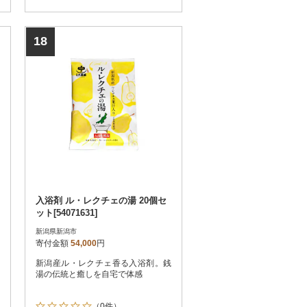
18
入浴剤 ル・レクチェの湯 20個セ
ット[54071631]
新潟県新潟市
寄付金額
54,000
円
新潟産ル・レクチェ香る入浴剤。銭
湯の伝統と癒しを自宅で体感
（0件）