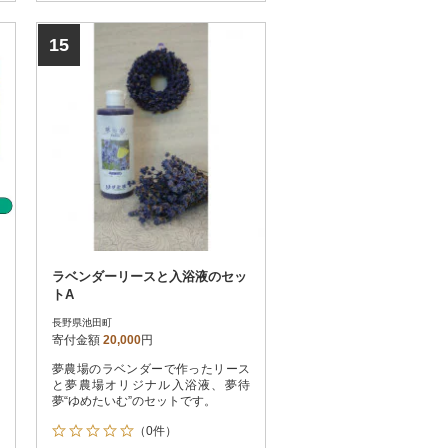
15
ラベンダーリースと入浴液のセッ
トA
長野県池田町
寄付金額
20,000
円
夢農場のラベンダーで作ったリース
と夢農場オリジナル入浴液、夢待
夢“ゆめたいむ”のセットです。
（0件）