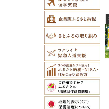
鶴居村
三沢市
仙台市
山形市
三島町
石岡市
大泉町
志木市
野田市
新宿区
厚木市
箕輪町
笠松町
御前崎市
瀬戸市
三重県（県庁）
大山崎町
守口市
加東市
川西町
太地町
備前市
府中町
小松島市
丸亀市
愛媛県（県庁）
土佐町
東峰村
大町町
雲仙市
多良木町
臼杵市
門川町
奄美市
南城市
釧路市
西目屋村
大河原町
三川町
桑折町
茨城県（県庁）
長野原町
北本市
山武市
江東区
海老名市
駒ヶ根市
東白川村
東伊豆町
大府市
津市
精華町
富田林市
稲美町
川上村
日高川町
総社市
三原市
松茂町
四国中央市
安田町
古賀市
玄海町
壱岐市
五木村
国東市
宮崎県（県庁）
和泊町
北大東村
苫前町
角田市
大江町
矢吹町
坂東市
中之条町
桶川市
鴨川市
青梅市
相模原市
王滝村
土岐市
西伊豆町
半田市
名張市
南山城村
松原市
養父市
斑鳩町
紀の川市
新庄村
安芸高田市
佐那河内村
南国市
久山町
白石町
大村市
あさぎり町
日田市
国富町
長島町
大宜味村
当別町
涌谷町
米沢市
国見町
小美玉市
加須市
印西市
国立市
座間市
千曲市
岐阜県（県庁）
清水町
あま市
東員町
京都市
柏原市
南あわじ市
平群町
上富田町
高梁市
北島町
仁淀川町
大野城市
太良町
佐々町
南関町
姫島村
高千穂町
薩摩川内市
浦添市
占冠村
東松島市
檜枝岐村
日立市
三郷市
神崎町
品川区
二宮町
辰野町
下呂市
南伊豆町
岩倉市
玉城町
舞鶴市
羽曳野市
洲本市
黒滝村
白浜町
勝央町
吉野川市
大月町
宗像市
平戸市
津奈木町
玖珠町
西都市
大崎町
本部町
上士幌町
喜多方市
大子町
八潮市
船橋市
福生市
茅野市
多治見市
松崎町
小牧市
和束町
大阪府（府庁）
猪名川町
御所市
由良町
倉敷市
三原村
水巻町
小国町
大分県（県庁）
西米良村
曽於市
今帰仁村
平取町
南相馬市
鹿嶋市
越生町
千葉市
小平市
喬木村
垂井町
湖西市
愛西市
八幡市
吹田市
尼崎市
上牧町
すさみ町
矢掛町
香南市
岡垣町
人吉市
延岡市
鹿屋市
与那原町
七飯町
会津若松市
阿見町
さいたま市
白井市
文京区
阿智村
恵那市
磐田市
長久手市
京田辺市
河南町
加西市
明日香村
日高町
鏡野町
大豊町
豊前市
宇土市
串間市
宇検村
豊見城市
北見市
大熊町
那珂市
鴻巣市
成田市
大田区
小川村
白川町
三島市
豊川市
向日市
和泉市
宝塚市
吉野町
有田川町
田野町
嘉麻市
荒尾市
五ヶ瀬町
天城町
東村
登別市
浅川町
筑西市
嵐山町
富津市
豊島区
宮田村
各務原市
静岡県（県庁）
尾張旭市
高槻市
淡路市
奈良市
印南町
高知市
筑後市
産山村
高原町
南種子町
読谷村
訓子府町
相馬市
八千代町
越谷市
浦安市
西東京市
飯綱町
美濃市
牧之原市
稲沢市
豊中市
丹波篠山市
大和郡山市
和歌山県（県庁）
東洋町
大木町
益城町
小林市
知名町
恩納村
室蘭市
中島村
古河市
小川町
松戸市
羽村市
栄村
揖斐川町
菊川市
知立市
箕面市
香美町
野迫川村
みなべ町
越知町
直方市
御船町
高鍋町
与論町
伊平屋村
士幌町
伊達市
滑川町
柏市
松川町
美濃加茂市
長泉町
大口町
太子町
芦屋市
葛城市
かつらぎ町
安芸市
遠賀町
山都町
美郷町
錦江町
西原町
倶知安町
川内村
本庄市
匝瑳市
坂城町
北方町
日進市
岬町
神戸市
三宅町
田辺市
本山町
大任町
阿蘇市
諸塚村
霧島市
金武町