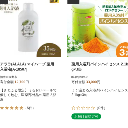
アララ(ALALA) マイハーブ 薬用
薬用入浴剤パインハイセンス 2.1k
入浴液[A-18507]
g×3缶
福井県坂井市
岐阜県羽島市
寄付金額
12,700
円
寄付金額
33,000
円
【さとふる限定】うるおいベールで
よく温まる入浴剤パインハイセンス
優しく包む、医薬部外品の薬用入浴
2.1kg×3缶
液
（6件）
（0件）
お届け日指定可