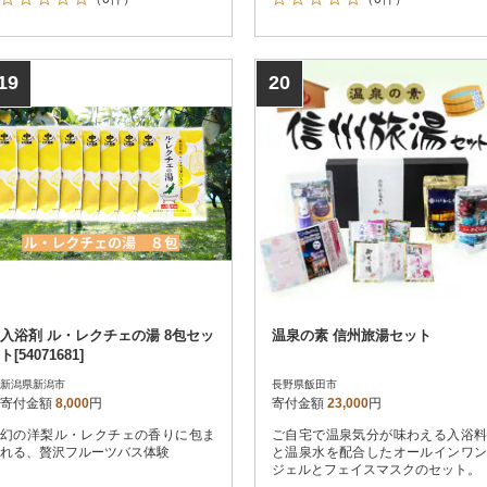
19
20
入浴剤 ル・レクチェの湯 8包セッ
温泉の素 信州旅湯セット
ト[54071681]
新潟県新潟市
長野県飯田市
寄付金額
8,000
円
寄付金額
23,000
円
幻の洋梨ル・レクチェの香りに包ま
ご自宅で温泉気分が味わえる入浴料
れる、贅沢フルーツバス体験
と温泉水を配合したオールインワン
ジェルとフェイスマスクのセット。