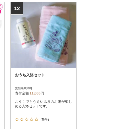
12
おうち入浴セット
愛知県東栄町
寄付金額
11,000
円
おうちでとうえい温泉のお湯が楽し
める入浴セットです。
（0件）