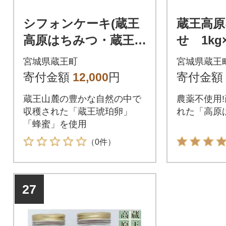
シフォンケーキ(蔵王
蔵王高原
高原はちみつ・蔵王琥
せ 1kg
珀卵使用) 【04301-0
1-0280】
宮城県蔵王町
宮城県蔵王
294】
寄付金額
12,000
円
寄付金額
蔵王山麓の豊かな自然の中で
農薬不使用
収穫された「蔵王琥珀卵」
れた「高原
「蜂蜜」を使用
（0件）
27