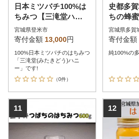
日本ミツバチ100%は
史都多賀
ちみつ【三滝堂ハニ
ちの蜂蜜
ー】50g×3瓶
シア又は
宮城県登米市
宮城県多賀
寄付金額
13,000
円
寄付金額
100%日本ミツバチのはちみつ
純100%の
「三滝堂(みたきどう)ハニ
ー」です!
（0件）
11
12