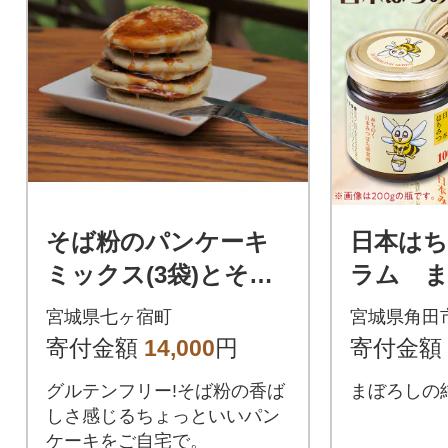
そば粉のパンケーキ
日本はち
ミックス(3袋)とそば
ラム 
はちみつ(1びん)セッ
粋日本
宮城県七ヶ宿町
宮城県角田
ト
寄付金額
14,000
円
寄付金額
グルテンフリー!そば粉の香ば
まぼろしの
しさ感じるちょっといいパン
ケーキをご自宅で。