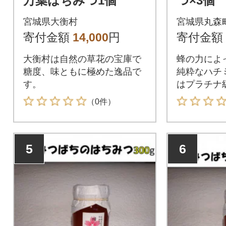
万葉はちみつ1個
つ×3個
ト
宮城県大衡村
宮城県丸森
寄付金額
14,000
円
寄付金額
大衡村は自然の草花の宝庫で
蜂の力によ
糖度、味ともに極めた逸品で
純粋なハチ
す。
はプラチナ
（0件）
5
6