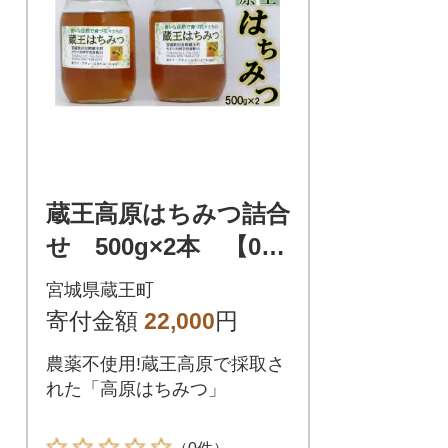
蔵王高原はちみつ詰合
せ 500g×2本 【043
01-0286】
宮城県蔵王町
寄付金額
22,000
円
農薬不使用!蔵王高原で採取さ
れた「高原はちみつ」