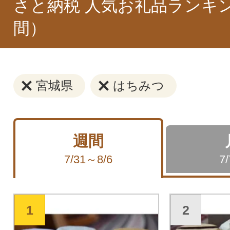
さと納税 人気お礼品ランキ
間）
宮城県
はちみつ
週間
7/31～8/6
7
1
2