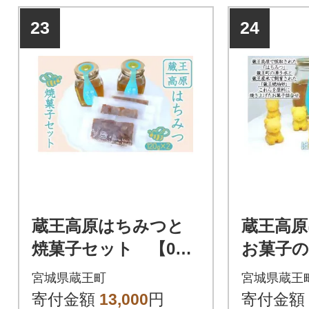
23
24
蔵王高原はちみつと
蔵王高
焼菓子セット 【043
お菓子の
01-0293】
4301-03
宮城県蔵王町
宮城県蔵王
寄付金額
13,000
円
寄付金額