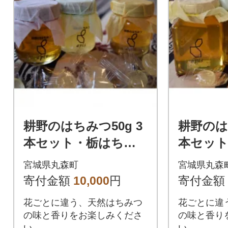
耕野のはちみつ50g 3
耕野のは
本セット・栃はちみ
本セット
つ飴
飴
宮城県丸森町
宮城県丸森
寄付金額
10,000
円
寄付金額
花ごとに違う、天然はちみつ
花ごとに違
の味と香りをお楽しみくださ
の味と香り
い。
い。