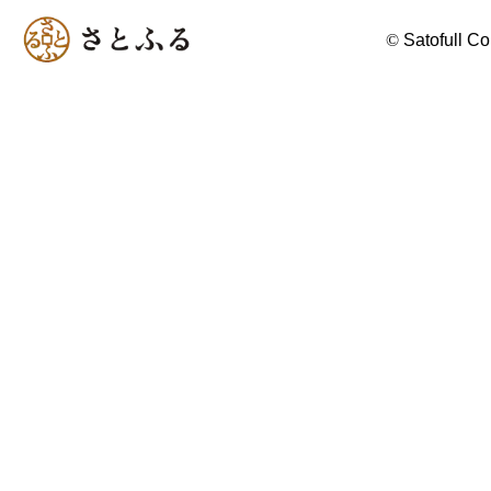
©
Satofull Co.