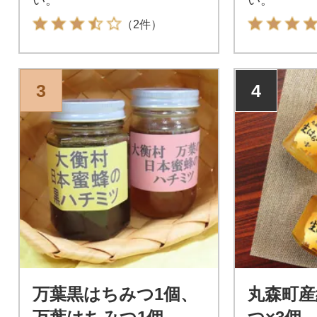
（2件）
3
4
万葉黒はちみつ1個、
丸森町産