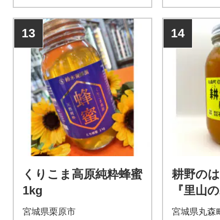
13
14
くりこま高原純粋蜂蜜
耕野のは
1kg
『里山の
宮城県栗原市
宮城県丸森