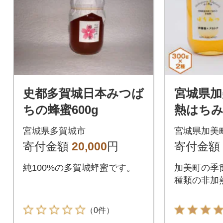
史都多賀城日本みつば
宮城県加
ちの蜂蜜600g
熱はちみつ
セット<
宮城県多賀城市
宮城県加美
寄付金額
20,000
円
寄付金額
純100%の多賀城蜂蜜です。
加美町の季
種類の非加
（0件）