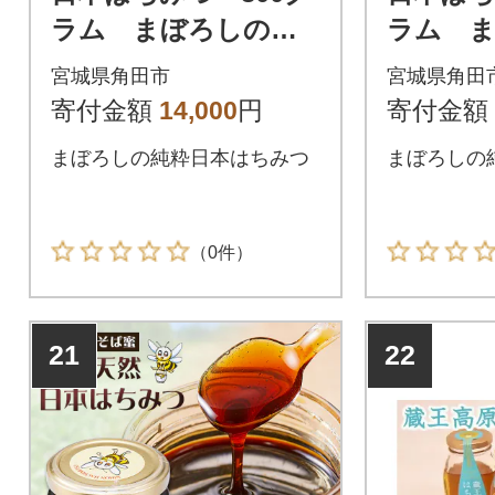
ラム まぼろしの純
ラム 
粋日本はちみつ
粋日本
宮城県角田市
宮城県角田
寄付金額
14,000
円
寄付金額
まぼろしの純粋日本はちみつ
まぼろしの
（0件）
21
22