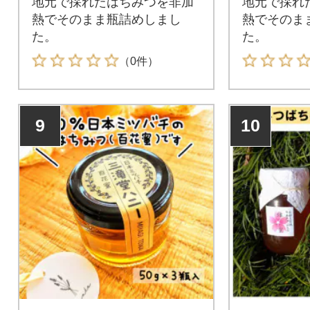
地元で採れたはちみつを非加
地元で採れ
熱でそのまま瓶詰めしまし
熱でそのま
た。
た。
（0件）
9
10