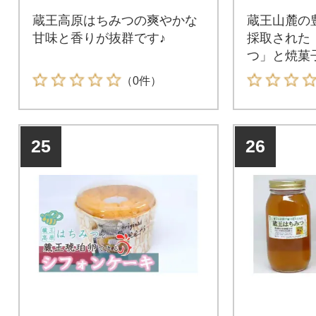
蔵王高原はちみつの爽やかな
蔵王山麓の
甘味と香りが抜群です♪
採取された
つ」と焼菓
（0件）
25
26