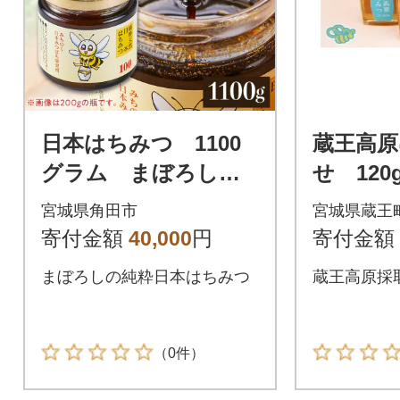
日本はちみつ 1100
蔵王高原
グラム まぼろしの
せ 120
純粋日本はちみつ
01-0296
宮城県角田市
宮城県蔵王
寄付金額
40,000
円
寄付金額
まぼろしの純粋日本はちみつ
蔵王高原採取
（0件）