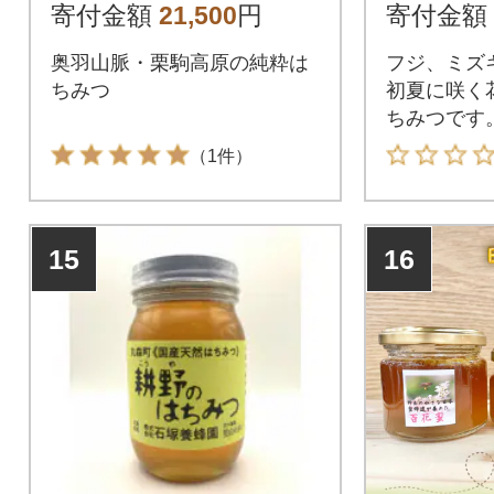
寄付金額
21,500
円
寄付金額
奥羽山脈・栗駒高原の純粋は
フジ、ミズ
ちみつ
初夏に咲く
ちみつです
（1件）
15
16