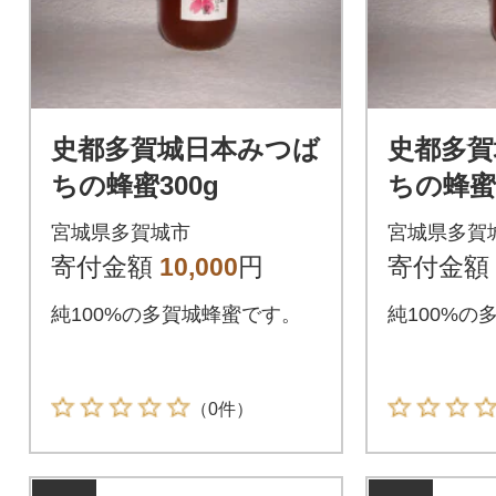
史都多賀城日本みつば
史都多賀
ちの蜂蜜300g
ちの蜂蜜1
宮城県多賀城市
宮城県多賀
寄付金額
10,000
円
寄付金額
純100%の多賀城蜂蜜です。
純100%の
（0件）