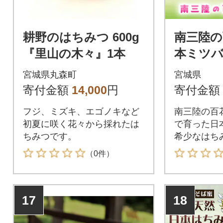
耕野のはちみつ 600g
南三陸の
『里山の木々』1本
本ミツバ
少なは
宮城県丸森町
宮城県
寄付金額
14,000
円
寄付金額
フジ、ミズキ、エゴノキなど
南三陸の百
初夏に咲く花々から採れたは
で育った日本
ちみつです。
希少なはち
（0件）
17
18