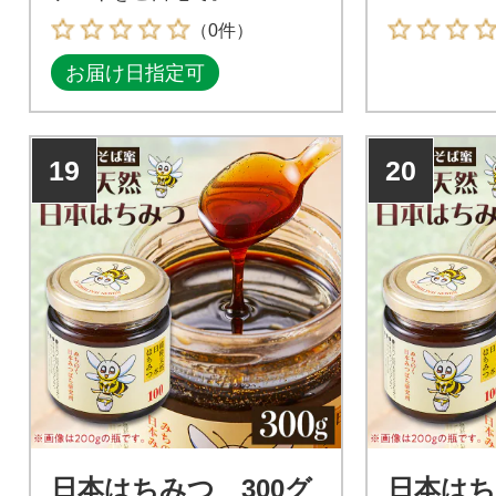
（0件）
お届け日指定可
19
20
日本はちみつ 300グ
日本はち