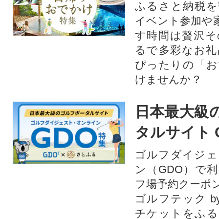
ふるさと納税を
イベント参加や
す時間は贅沢そ
るで多彩なお礼
ぴったりの「お
けませんか？
日本最大級
タルサイト 
ゴルフダイジェ
ン（GDO）で
フ場予約クーポ
ゴルフテック by
チケットをふる