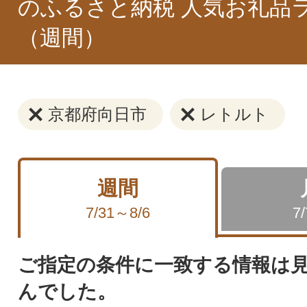
のふるさと納税 人気お礼品
（週間）
京都府向日市
レトルト
週間
7/31～8/6
7
ご指定の条件に一致する情報は
んでした。