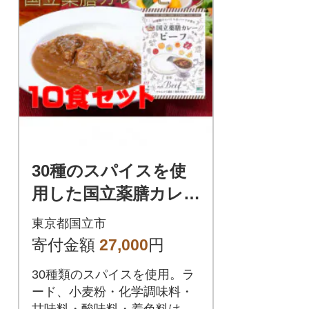
30種のスパイスを使
用した国立薬膳カレー
ビーフ 200g×10食セ
東京都国立市
ット 小麦粉・ラード
寄付金額
27,000
円
不使用
30種類のスパイスを使用。ラ
ード、小麦粉・化学調味料・
甘味料・酸味料・着色料は不