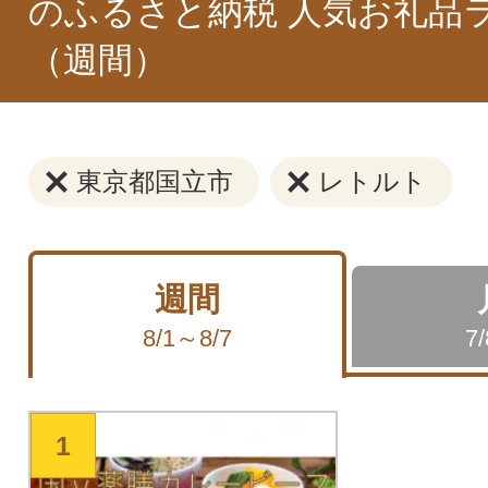
のふるさと納税 人気お礼品
（週間）
東京都国立市
レトルト
週間
8/1～8/7
7
1