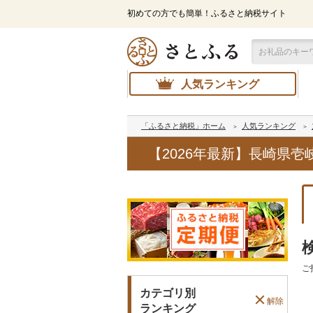
初めての方でも簡単！ふるさと納税サイト
人気ランキング
「ふるさと納税」ホーム
人気ランキング
【2026年最新】長崎県
ご
カテゴリ別
解除
ランキング