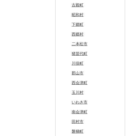
白糠町
鶴田町
滝沢市
名取市
藤里町
小国町
古殿町
釧路町
階上町
住田町
川崎町
湯沢市
南陽市
昭和村
名寄市
深浦町
葛巻町
村田町
大館市
中山町
下郷町
美唄市
青森市
花巻市
栗原市
由利本荘市
庄内町
西郷村
厚岸町
田子町
岩泉町
富谷市
にかほ市
大石田町
二本松市
南富良野町
新郷村
田野畑村
岩沼市
羽後町
川西町
猪苗代町
上富良野町
横浜町
盛岡市
七ヶ宿町
秋田県（県庁）
鶴岡市
川俣町
和寒町
野辺地町
遠野市
大崎市
秋田市
山形県（県庁）
郡山市
紋別市
佐井村
奥州市
塩竈市
男鹿市
金山町
西会津町
乙部町
六戸町
雫石町
石巻市
美郷町
東根市
玉川村
根室市
五所川原市
岩手県（県庁）
多賀城市
東成瀬村
飯豊町
いわき市
三笠市
平川市
一関市
宮城県（県庁）
五城目町
鮭川村
南会津町
東川町
蓬田村
久慈市
亘理町
北秋田市
大蔵村
田村市
厚真町
中泊町
西和賀町
蔵王町
八峰町
山辺町
磐梯町