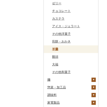
干物
すいか
きのこ
ウイスキー
その他飲料・ジュース
ゼリー
常陸牛
その他鶏肉
しじみ
イワシ
タコ
海苔
あきたこまち
みかん
自然薯
その他日本酒
黒糖焼酎
白ワイン
ドリップ
静岡茶
みかんジュース（オレ
飲料
ンジジュース）
その他魚介・加工品
キウイ
その他野菜
リキュール・洋酒
チョコレート
上州牛
サザエ
カツオ
わかめ
ししゃも
ひとめぼれ
レモン
レンコン
しいたけ
その他焼酎
赤ワイン
足柄茶
茶葉・ティーバッグ
野菜ジュース
その他果汁飲料
柿（カキ）
甘酒
カステラ
飛騨牛
はまぐり
金目鯛
ひじき
その他干物
しらす・ちりめん
ミルキークィーン
不知火・デコポン
にんにく・生姜
松茸
山菜
シャンパン・スパーク
知覧茶
炭酸飲料
リングワイン
ドライフルーツ
ノンアルコール
アイス・ジェラート
近江牛
その他貝
クエ
その他海苔・海藻
かまぼこ・練り製品
ななつぼし
せとか
その他根菜
その他きのこ
かぼちゃ
八女茶
豆乳
その他ワイン
その他果物
その他酒
その他洋菓子
神戸牛・神戸ビーフ
くじら
その他魚介・加工品
その他米
文旦
干し柿
茄子
その他茶
その他飲料・ジュース
煎餅・おかき
但馬牛
サバ
まどんな
干し芋
びわ
レタス
羊羹
土佐あかうし
さんま
ポンカン
その他ドライフルーツ
ブルーベリー
その他野菜
饅頭
佐賀牛
鯛
その他柑橘
パイナップル
大福
長崎和牛
のどぐろ
栗
その他和菓子
あか牛
ふぐ
その他果物
麺
宮崎牛
ブリ
惣菜・加工品
ラーメン
その他牛肉（精肉）
ほっけ
調味料
うどん
惣菜
その他鮮魚
家電製品
そば
カレー・シチュー
砂糖
餃子