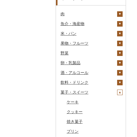
肉
魚介・海産物
牛肉（精肉）
米・パン
牛肉（加工品）
カニ
ステーキ
果物・フルーツ
豚肉（精肉）
エビ
米
すき焼き
ハンバーグ
ズワイガニ
野菜
豚肉（加工品）
いくら
雑穀
ぶどう・マスカット
しゃぶしゃぶ
もつ鍋
ステーキ
タラバガニ
甘エビ
精米
卵・乳製品
鶏肉
うに
餅
いちご
いも
焼肉
ローストビーフ
すき焼き
ハンバーグ
毛ガニ
ボタンエビ
無洗米
巨峰
酒・アルコール
鹿肉
明太子・たらこ
その他穀物加工品
りんご
トマト
卵
牛タン
ビーフジャーキー
しゃぶしゃぶ
もつ鍋
鶏肉（精肉）
かにしゃぶ
伊勢海老
玄米
ナガノパープル
じゃがいも
飲料・ドリンク
馬肉
その他魚卵
パン
もも
玉ねぎ
チーズ
ビール・発泡酒
和牛
その他牛肉（加工品）
焼肉
ハム
ハム・ソーセージ
その他カニ
その他エビ
明太子
金芽米
ピオーネ
さつまいも
フルーツトマト
菓子・スイーツ
羊肉・ラム肉（ジンギス
貝
メロン
ねぎ
ヨーグルト
日本酒
水・ミネラルウォーター
黒毛和牛
アグー豚
ソーセージ・ウインナ
唐揚げ
たらこ
数の子
ゆめぴりか
デラウェア
その他いも
ミニトマト
ビール
カン）
ー
うなぎ
さくらんぼ
とうもろこし
牛乳
焼酎
コーヒー・コーヒー豆
ケーキ
白老牛
その他豚肉（精肉）
中津からあげ
からすみ
帆立（ホタテ）
つや姫
シャインマスカット
その他トマト
発泡酒
純米大吟醸
鴨肉
ベーコン・サラミ
鮮魚
梨
根菜
バター
梅酒
茶
クッキー
仙台牛
水炊き
キャビア
鮑（アワビ）
コシヒカリ
その他ぶどう・マスカ
地ビール・クラフトビ
純米吟醸
芋焼酎
飲料
猪肉
その他豚肉（加工品）
ット
ール
イカ・タコ
マンゴー
アスパラガス
その他乳製品
泡盛
果汁飲料
焼き菓子
米沢牛
地鶏
その他魚卵
牡蠣（カキ）
鮭・サーモン
はえぬき
和梨
人参
大吟醸
麦焼酎
コーヒー豆
飲料
その他肉・加工品
海苔・海藻
みかん・柑橘
豆
ワイン
紅茶
プリン
山形牛
赤鶏さつま
あさり
マグロ
イカ
さがびより
洋梨・ラフランス
大根
吟醸
米焼酎
粉
茶葉・ティーバッグ
りんごジュース