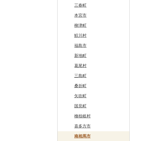
奥尻町
外ヶ浜町
北上市
女川町
鹿角市
戸沢村
三春町
網走市
つがる市
平泉町
気仙沼市
大仙市
舟形町
本宮市
浦河町
弘前市
洋野町
美里町
八郎潟町
最上町
柳津町
広尾町
鰺ヶ沢町
大船渡市
松島町
真室川町
鮫川村
中札内村
むつ市
山田町
大和町
寒河江市
福島市
滝川市
田舎館村
大槌町
大郷町
西川町
新地町
比布町
青森県（県庁）
南三陸町
高畠町
葛尾村
鶴居村
三沢市
仙台市
山形市
三島町
釧路市
西目屋村
大河原町
三川町
桑折町
苫前町
角田市
大江町
矢吹町
当別町
涌谷町
米沢市
国見町
占冠村
東松島市
檜枝岐村
上士幌町
喜多方市
平取町
南相馬市