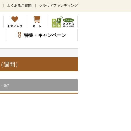
よくあるご質問
クラウドファンディング
メ
イ
ン
コ
ン
特集・キャンペーン
テ
ン
ツ
に
ス
（週間）
キ
ッ
プ
8～8/7