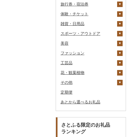
旅行券・宿泊券
パスタ
鍋
塩
季節・空調家電
シュウマイ
カレー
体験・チケット
ひやむぎ
ピザ
醤油
キッチン家電
旅行券
コロッケ
シチュー
肉
雑貨・日用品
そうめん
レトルト
味噌
照明器具
宿泊券
PayPay商品券
その他惣菜
魚
JTBふるさと旅行クー
ポン（Eメール発行）
スポーツ・アウトドア
その他麺
スープ
酢
パソコン・周辺機器
食事券
家具・インテリア
その他鍋
JTBふるさと旅行券
美容
豆腐・納豆
だし
TV・オーディオ・カメラ
温泉・サウナ・スパ利用
寝具
ゴルフ
タンス
（紙券）
券
ファッション
漬物
食用油
美容・健康家電
タオル
釣り
スキンケア
豆腐
机・テーブル
布団
ゴルフボール
その他旅行券
水族館
工芸品
缶詰・瓶詰
はちみつ
カー用品
文房具・印鑑
サイクリング
シャンプー・リンス
鞄・バッグ
納豆
梅干
えごま油
椅子・チェア・ソファ
枕
泉州タオル
ゴルフクラブ
化粧水・乳液・美容液
動物園
花・観葉植物
乾物
ドレッシング
時計
食器
アウトドア・キャンプ
石鹸・ボディーソープ
洋服
織物
キムチ
肉
オリーブオイル
その他家具・インテリ
毛布
その他タオル
ボールペン
ゴルフウェア
洗顔
トートバッグ・ショル
釣り
ア
ダーバッグ
その他
燻製（スモーク）
その他調味料
その他家電
キッチン用品
その他スポーツ
入浴剤
和服
陶器・漆器
観葉植物・苗木
その他漬物
魚
ごま油
タオルケット
ノート・ファイル
グラス・カップ
その他ゴルフ
その他スキンケア
女性・レディース
本場奄美大島紬
ダイビング
キャリーバッグ・スー
定期便
おせち
日用品
アロマ
靴・履物
その他装飾品・工芸品
花
地域サービス
果物
その他食用油
みりん
その他寝具
印鑑
タンブラー
包丁
ウェア・ユニフォーム
男性・メンズ
その他織物
信楽焼
ツケース
スキーチケット・リフト
あとから選べるお礼品
その他加工品
楽器・器材
プロテイン
アクセサリー
盆栽・その他
その他
ジャム
ケチャップ
その他文房具
箸
フライパン
洗剤
その他スポーツ
子供・ベビー
靴・シューズ
唐津焼
数珠
胡蝶蘭
券
その他鞄・バッグ
本・CD・DVD
その他美容
その他服飾小物
その他缶詰・瓶詰
こしょう
スプーン・フォーク・
鍋
トイレットペーパー
その他洋服
スリッパ・下駄・草履
ペンダント・ネックレ
備前焼
工芸品
造花・プリザーブドフ
ゴルフプレー券
ナイフ
ス
ラワー
おもちゃ・ぬいぐるみ
その他調味料
まな板
ティッシュ
その他靴・履物
財布
美濃焼
播州そろばん
花火大会チケット
GDOふるさとゴルフ
さとふる限定のお礼品
皿・椀
ピアス・イヤリング
その他花
プレークーポン
ランキング
ご当地キャラクター
土鍋
その他日用品
ショール・ストール
村上木彫堆朱
美濃和紙
カタログギフト
弁当箱
真珠・パール