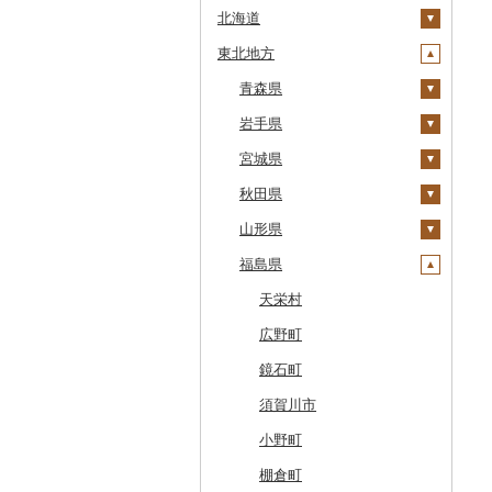
北海道
東北地方
安平町
八雲町
青森県
鹿部町
岩手県
十和田市
江差町
宮城県
大鰐町
宮古市
白老町
秋田県
南部町
軽米町
柴田町
せたな町
山形県
五戸町
岩手町
色麻町
大潟村
旭川市
福島県
藤崎町
矢巾町
丸森町
横手市
村山市
森町
六ヶ所村
釜石市
大衡村
能代市
尾花沢市
天栄村
稚内市
東北町
野田村
加美町
小坂町
上山市
広野町
標津町
三戸町
普代村
利府町
仙北市
河北町
鏡石町
清里町
東通村
一戸町
白石市
井川町
酒田市
須賀川市
北斗市
黒石市
陸前高田市
登米市
潟上市
新庄市
小野町
留萌市
おいらせ町
紫波町
山元町
三種町
長井市
棚倉町