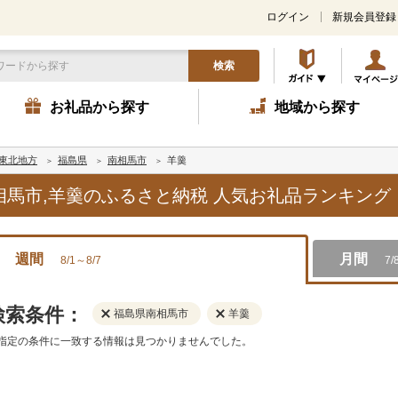
ログイン
新規会員登録
検索
お礼品から探す
地域から探す
東北地方
福島県
南相馬市
羊羹
南相馬市,羊羹のふるさと納税 人気お礼品ランキング
週間
月間
8/1～8/7
7/
検索条件：
福島県南相馬市
羊羹
指定の条件に一致する情報は見つかりませんでした。