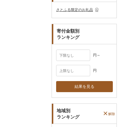
その他のゴルフプレー
ベビー用品
その他キッチン用品
ネクタイ・ベルト
その他陶器・漆器
民芸品
その他体験・チケット
券
その他食器
その他アクセサリー
さとふる限定のお礼品
ペット用品
マフラー・手袋
防災グッズ
その他服飾小物
寄付金額別
その他雑貨
ランキング
円～
円
結果を見る
地域別
解除
ランキング