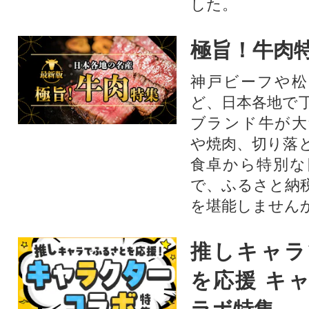
した。
極旨！牛肉
神戸ビーフや松
ど、日本各地で
ブランド牛が大
や焼肉、切り落
食卓から特別な
で、ふるさと納
を堪能しません
推しキャラ
を応援 キ