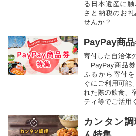
る日本遺産に触
さと納税のお礼
せんか？​​​
PayPay商
寄付した自治体
「PayPay商
ふるから寄付を
ぐにご利用可能
れた際の飲食、
ティ等でご活用
カンタン調
ん特集