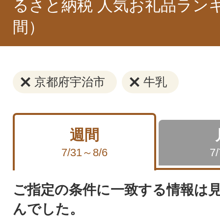
るさと納税 人気お礼品ラン
間）
京都府宇治市
牛乳
週間
7/31～8/6
7
ご指定の条件に一致する情報は
んでした。