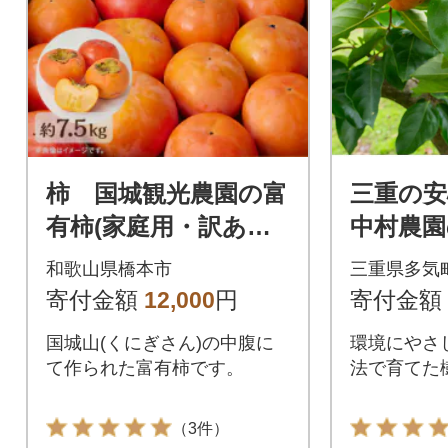
柿 国城観光農園の富
三重の
有柿(家庭用・訳あり)
中村農園
約7.5kg
和歌山県橋本市
三重県多気
寄付金額
12,000
円
寄付金額
国城山(くにぎさん)の中腹に
環境にやさ
て作られた富有柿です。
法で育てた
（3件）