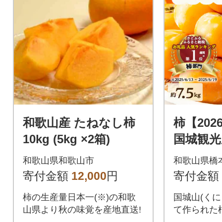
和歌山産 たねなし柿
柿【20
10kg (5kg ×2箱)
国城観光
し柿(家
和歌山県和歌山市
和歌山県橋
約7.5kg
寄付金額
12,000
円
寄付金額
柿の生産量日本一(※)の和歌
国城山(くに
山県より秋の味覚を産地直送!
て作られた