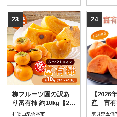
23
24
柳フルーツ園の訳あ
【202
り富有柿 約10kg【20
産 富有柿
26年10月以降発送】
1～13個
和歌山県橋本市
奈良県五條