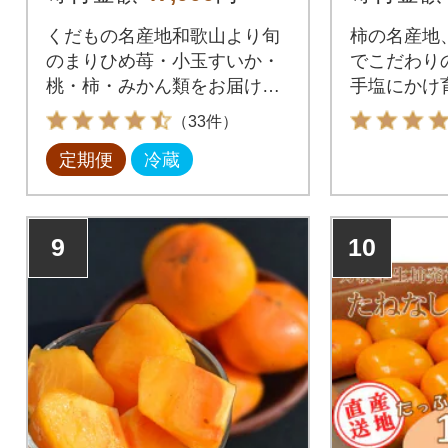
くだもの名産地和歌山より旬
柿の名産地
のまりひめ苺・小玉すいか・
でこだわり
桃・柿・みかん類をお届けい
手塩にかけ
たします。
柿」ぜひご
（33件）
定期便
冷蔵
9
10