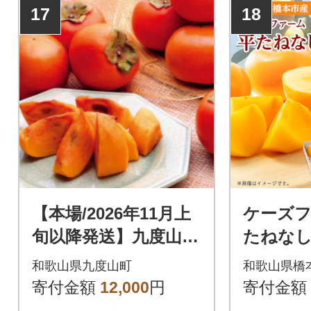
17
18
【本場/2026年11月上
ケーズ
旬以降発送】九度山町
たねなし
産 富有柿〈ご家庭
個入 2
和歌山県九度山町
和歌山県橋
用〉満杯詰め約7.5kg
寄付金額
12,000
円
寄付金額