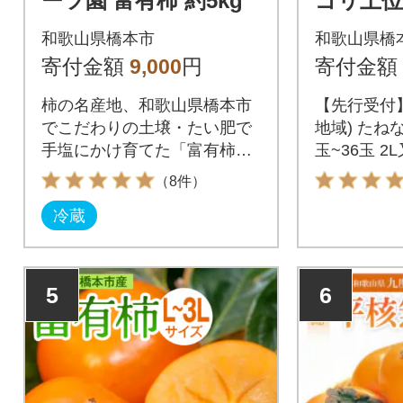
ーツ園 富有柿 約5kg
ゴリ上位
かやま(
和歌山県橋本市
和歌山県橋
ねなし柿 
寄付金額
9,000
円
寄付金額
又は2L
柿の名産地、和歌山県橋本市
【先行受付】
でこだわりの土壌・たい肥で
地域) たねな
手塩にかけ育てた「富有柿」
玉~36玉 2
をぜひご堪能下さい。
（8件）
冷蔵
5
6