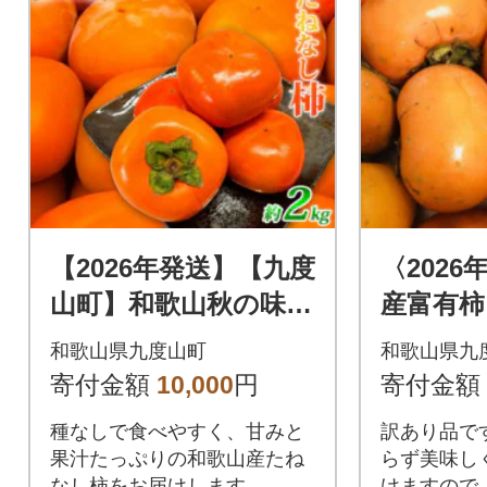
【2026年発送】【九度
〈202
山町】和歌山秋の味
産富有柿
覚 平核無柿(ひらた
5kg(
和歌山県九度山町
和歌山県九
ねなしがき) 約2kg
または混
寄付金額
10,000
円
寄付金額
化粧箱入
種なしで食べやすく、甘みと
訳あり品で
果汁たっぷりの和歌山産たね
らず美味し
なし柿をお届けします。
けますので