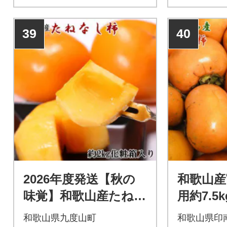
39
40
2026年度発送【秋の
和歌山産
味覚】和歌山産たねな
用約7.5
し柿約2kg 化粧箱入り
かせまた
和歌山県九度山町
和歌山県印