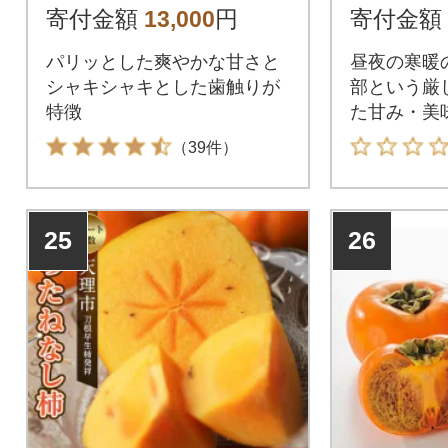
ムリエ協
寄付金額
13,000
円
寄付金額
品!
パリッとした爽やかな甘さと
昼夜の寒暖
シャキシャキとした歯触りが
部という厳
特徴
た甘み・美
富有柿!
（39件）
25
26