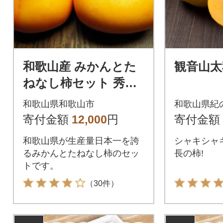
和歌山産 みかんとた
観音山太
ねなし柿セット 秀品1
0kg (各5kg)
和歌山県和歌山市
和歌山県紀
寄付金額
12,000
円
寄付金額
和歌山県が生産量日本一を誇
シャキシャ
るみかんとたねなし柿のセッ
長の柿!
トです。
（30件）