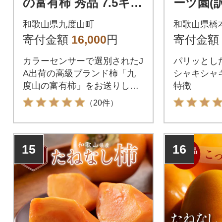
の富有柿 秀品 7.5キロ
ーツ園(
カラーセンサー選果L
約5kg
和歌山県九度山町
和歌山県橋
～4Lサイズ(32～22玉)
寄付金額
16,000
円
寄付金額
カラーセンサーで選別されたJ
パリッとし
A出荷の高級ブランド柿「九
シャキシャ
度山の富有柿」をお送りしま
特徴
す。
（20件）
15
16