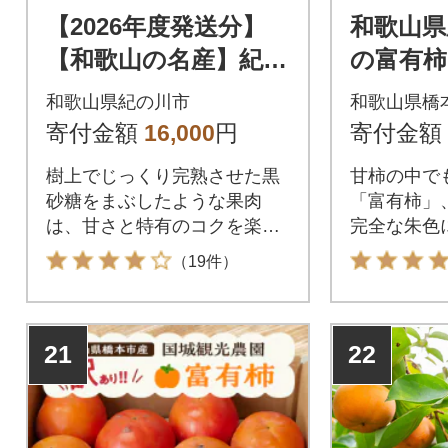
【2026年度発送分】
和歌山県
【和歌山の名産】紀の
の富有
川柿たっぷり約3.6k
12個(2
和歌山県紀の川市
和歌山県橋
g・秀品
寄付金額
16,000
円
寄付金額
樹上でじっくり完熟させた黒
甘柿の中で
砂糖をまぶしたような果肉
「富有柿」
は、甘さと特有のコクを楽し
完全な朱色
めます。
けを収穫し
（19件）
21
22