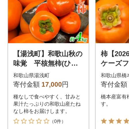
【湯浅町】和歌山秋の
柿【20
味覚 平核無柿(ひら
ケーズ
たねなしがき) 約4k
有柿 M
和歌山県湯浅町
和歌山県橋
g 化粧箱入
(約2.8kg
寄付金額
17,000
円
寄付金額
種なしで食べやすく、甘みと
橋本産富有
果汁たっぷりの和歌山産たね
す。
なし柿をお届けします。
（0件）