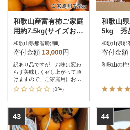
和歌山産富有柿ご家庭
和歌山県
用約7.5kg(サイズおま
5kg 秀
かせまたは混合)【那
和歌山県那智勝浦町
和歌山県那
智勝浦町】
寄付金額
13,000
円
寄付金額
訳あり品ですが、お味は変わ
和歌山の柿!
らず美味しく召し上がって頂
けますので、ご家庭用におす
すめのお品です。
（0件）
43
44