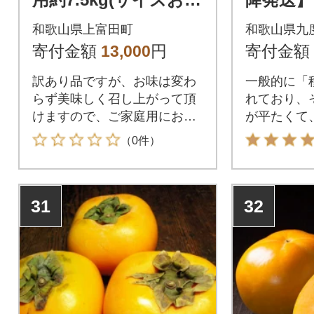
かせまたは混合)(上富
平核無柿
和歌山県上富田町
和歌山県九
田町)
用】 約3
寄付金額
13,000
円
寄付金額
訳あり品ですが、お味は変わ
一般的に「
らず美味しく召し上がって頂
れており、
けますので、ご家庭用におす
が平たくて
すめのお品です。
がない甘い
（0件）
31
32