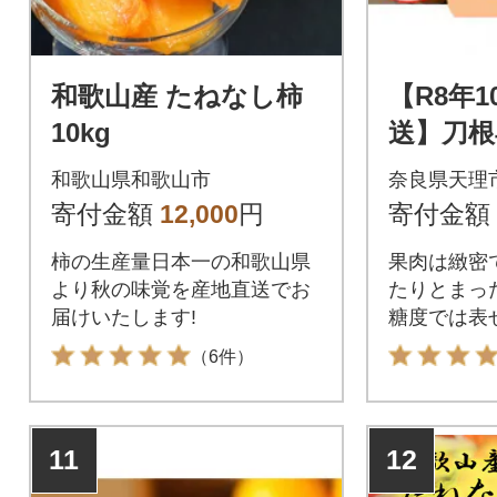
和歌山産 たねなし柿
【R8年
10kg
送】刀根
地※よ
和歌山県和歌山市
奈良県天理
柿」L~2
寄付金額
12,000
円
寄付金額
8玉)
柿の生産量日本一の和歌山県
果肉は緻密
より秋の味覚を産地直送でお
たりとまっ
届けいたします!
糖度では表
（6件）
11
12