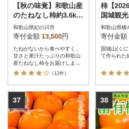
【秋の味覚】和歌山産
柿【20
のたねなし柿約3.6kg
国城観光
(L・2Lサイズおまか
柿9個入り
和歌山県紀の川市
和歌山県橋
せ)
イズ)
寄付金額
13,500
円
寄付金額
たねがないから食べやすく、
国城山(くに
甘さと果汁たっぷりの和歌山
て作られた
産たねなし柿をお届けしま
す。
（12件）
37
38