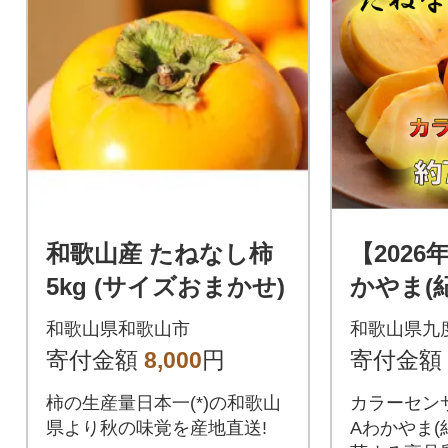
和歌山産 たねなし柿
【2026
5kg (サイズおまかせ)
かやま(
ねなし柿 
和歌山県和歌山市
和歌山県九
g L～4
寄付金額
8,000
円
寄付金額
柿の生産量日本一(*)の和歌山
カラーセン
県より秋の味覚を産地直送!
Aわかやま(