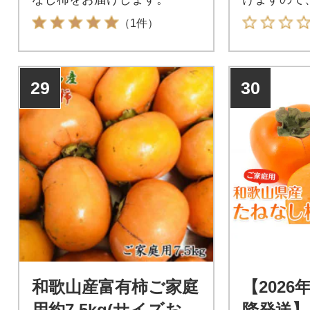
すめのお品
（1件）
29
30
和歌山産富有柿ご家庭
【2026
用約7.5kg(サイズおま
降発送】