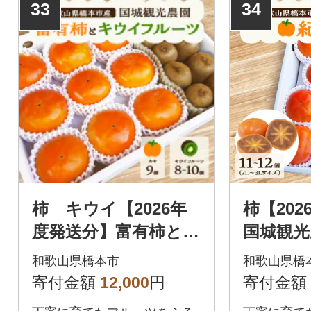
33
34
柿 キウイ【2026年
柿【20
度発送分】富有柿とキ
国城観光
ウイフルーツの詰合
柿11～1
和歌山県橋本市
和歌山県橋
せ
イズ)
寄付金額
12,000
円
寄付金額