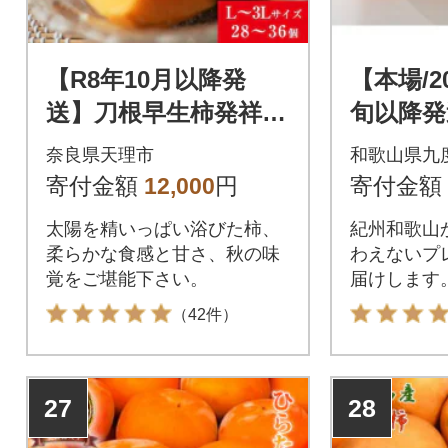
【R8年10月以降発
【本場/2
送】刀根早生柿発祥の
旬以降発
地・天理市のひらた
産 紀の
奈良県天理市
和歌山県九
ねなし柿(L～3Lサイ
赤秀〉8-
寄付金額
12,000
円
寄付金額
ズ、28～36個)
太陽を精いっぱい浴びた柿、
紀州和歌山
柔らかな食感と甘さ、秋の味
わえないプ
覚をご堪能下さい。
届けします
（42件）
27
28