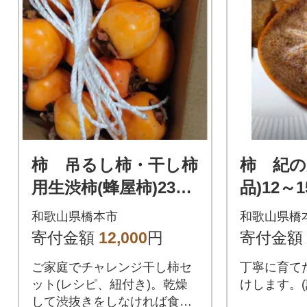
柿 吊るし柿・干し柿
柿 紀の
用生渋柿(蜂屋柿)23～
品)12～
35個入り
和歌山県橋本市
和歌山県橋
寄付金額
12,000
円
寄付金額
ご家庭でチャレンジ干し柿セ
丁寧に育て
ット(レシピ、紐付き)。乾燥
けします。(
して渋抜きをしなければ食べ