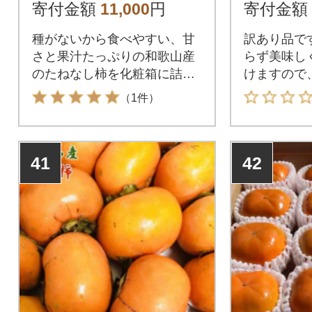
(2L～4Lサイズ)(九度
町)
寄付金額
11,000
円
寄付金額
山町)
種がないから食べやすい、甘
訳あり品で
さと果汁たっぷりの和歌山産
らず美味し
のたねなし柿を化粧箱に詰め
けますので
てお届けします。
すめのお品
（1件）
41
42