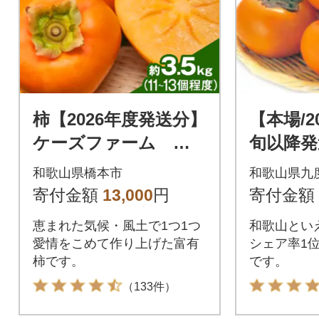
柿【2026年度発送分】
【本場/2
ケーズファーム 富
旬以降発
有柿 11～13個入 約
産 平核
和歌山県橋本市
和歌山県九
3.5kg
用〉満杯詰
寄付金額
13,000
円
寄付金額
恵まれた気候・風土で1つ1つ
和歌山とい
愛情をこめて作り上げた富有
シェア率1位
柿です。
です。
（133件）