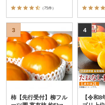
（75件）
3
4
柿【先行受付】柳フル
【令和8