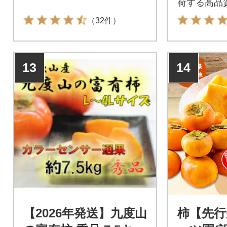
荷する高品
ねなし柿」
（32件）
13
14
【2026年発送】九度山
柿【先行