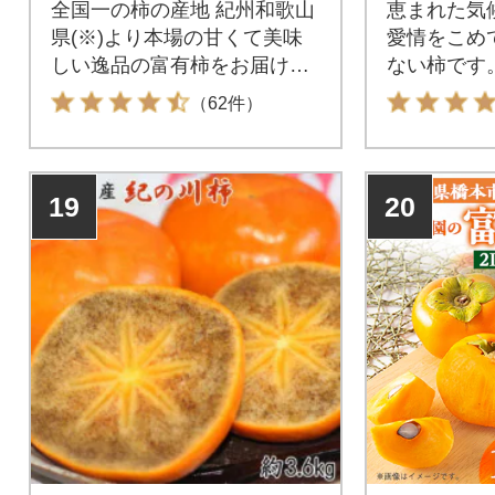
全国一の柿の産地 紀州和歌山
恵まれた気
県(※)より本場の甘くて美味
愛情をこめ
しい逸品の富有柿をお届けし
ない柿です
ます。
（62件）
19
20