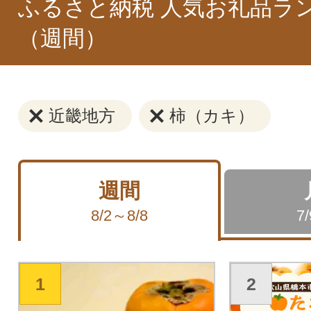
ふるさと納税 人気お礼品ラ
（週間）
近畿地方
柿（カキ）
週間
8/2～8/8
7
1
2