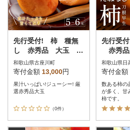
先行受付! 柿 種無
先行受付
し 赤秀品 大玉 5
赤秀品
～6個 こだわり農家
入 約1.
和歌山県古座川町
和歌山県日
厳選!
寄付金額
13,000
円
寄付金額
果汁いっぱい!ジューシー! 厳
数ある柿の
選赤秀品大玉
が多く、甘
柿です。
（0件）