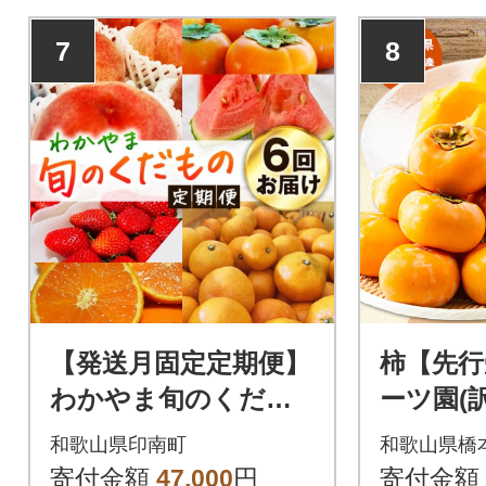
7
8
【発送月固定定期便】
柿【先行
わかやま旬のくだも
ーツ園(
の【S】全6回
し柿 約1
和歌山県印南町
和歌山県橋
寄付金額
47,000
円
寄付金額