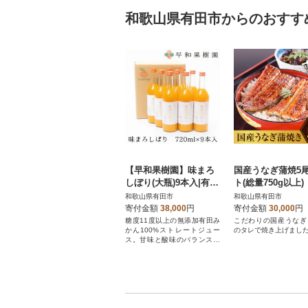
和歌山県有田市からのおすす
【早和果樹園】味まろ
国産うなぎ蒲焼5
しぼり(大瓶)9本入|有田
ト(総量750g以上)
みかん100%ストレート
和歌山県有田市
和歌山県有田市
ジュース
寄付金額
38,000
円
寄付金額
30,000
円
糖度11度以上の無添加有田み
こだわりの国産うなぎ
かん100%ストレートジュー
のタレで焼き上げまし
ス。甘味と酸味のバランスに
優れ後味スッキリ!