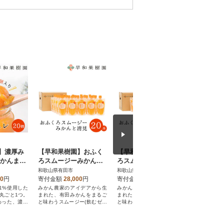
】濃厚み
【早和果樹園】おふく
【早和果樹園】おふく
【毎月定
みかんまる
ろスムージーみかんと
ろスムージーみかんと
ふる限定
0個
清見 20本入|飲むみか
柚子 20本入|飲むみか
園 飲むみ
和歌山県有田市
和歌山県有田市
和歌山県有
んゼリー(パウチタイプ
んゼリー(パウチタイプ
12本入 
00
円
寄付金額
28,000
円
寄付金額
28,000
円
寄付金額
のジュレ)
のジュレ)
1%使用した
みかん農家のアイデアから生
みかん農家のアイデアから生
早和果樹園
丸ごと1つ。
まれた、有田みかんをまるご
まれた、有田みかんをまるご
かん12本
わった、濃厚
と味わうスムージー(飲むゼリ
と味わうスムージー(飲むゼリ
す。みかん
。
ー)
ー)
をお楽しみ