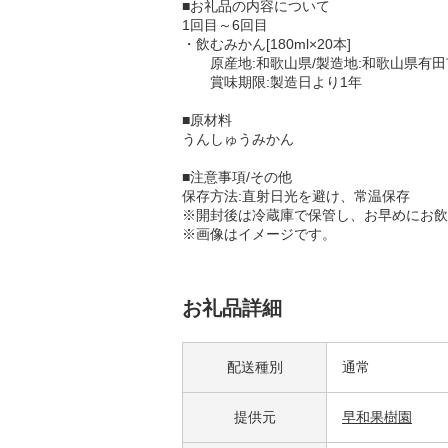
■お礼品の内容について
1回目～6回目
・飲むみかん[180ml×20本]
原産地:和歌山県/製造地:和歌山県有田
賞味期限:製造日より1年
■原材料
うんしゅうみかん
■注意事項/その他
保存方法:直射日光を避け、常温保存
※開封後は冷蔵庫で保管し、お早めにお飲
※画像はイメージです。
お礼品詳細
配送種別
通常
提供元
早和果樹園