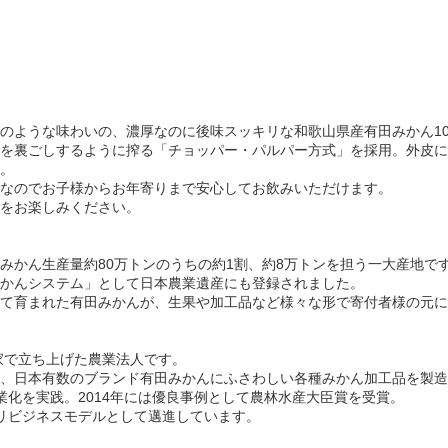
のような味わいの、濃厚なのに後味スッキリな和歌山県産有田みかん10
を裏ごしするように搾る「チョッパー・パルパー方式」を採用。外皮に
。
なのでお子様からお年寄りまで安心してお飲みいただけます。
をお楽しみください。
みかん生産量約80万トンのうちの約1割、約8万トンを担う一大産地で
田みかんシステム」として日本農業遺産にも登録されました。
て育まれた有田みかんが、生果や加工品など様々な形で寄付者様の元に
家で立ち上げた農業法人です。
、日本有数のブランド有田みかんにふさわしい各種みかん加工品を製造
業化を実践。2014年には優良事例として農林水産大臣賞を受賞。
リビジネスモデルとして邁進しています。