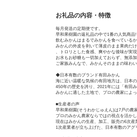
お礼品の内容・特徴
毎月発送の定期便です。
早和果樹園の返礼品の中で1番の人気商品!
飲むみかんはまるでみかんを食べているか
みかんの外皮を剥いて薄皮のまま果肉だけ
、トロリとした食感、爽やかな後味が実現
お水もお砂糖も一切加えておらず、無添加
ご家族みんなで、みかんそのままの味わい
◆日本有数のブランド有田みかん
海に近い温暖な気候の有田地方は、日本の
450年の歴史を誇り、2021年には「有
みかんに適した土地で、プロの農家によっ
■生産者の声
早和果樹園(そうわかじゅえん)は7戸の農
プロのみかん農家ならではの視点を活かし
現在はみかんの生産、加工、販売の6次産
1次産業者が立ち上げた、日本有数のアグ