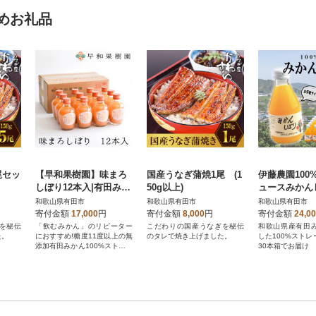
めお礼品
尾セッ
【早和果樹園】味まろ
国産うなぎ蒲焼1尾 (1
伊藤農園100
しぼり12本入|有田みか
50g以上)
ュースみかんし
ん100%ストレートジュ
ml×30本
和歌山県有田市
和歌山県有田市
和歌山県有田市
ース
寄付金額
17,000
円
寄付金額
8,000
円
寄付金額
24,0
を秘伝
「飲むみかん」のリピーター
こだわりの国産うなぎを秘伝
和歌山県産有田
た。
におすすめ!糖度11度以上の無
のタレで焼き上げました。
した100%スト
添加有田みかん100%ストレー
30本箱でお届け
トジュースです