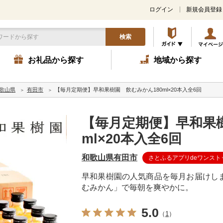
ログイン
新規会員登録
検索
お礼品から探す
地域から探す
歌山県
有田市
【毎月定期便】早和果樹園 飲むみかん180ml×20本入全6回
【毎月定期便】早和果樹
ml×20本入全6回
和歌山県有田市
さとふるアプリdeワンスト
早和果樹園の人気商品を毎月お届けし
むみかん」で毎朝を爽やかに。
5.0
（
1
）