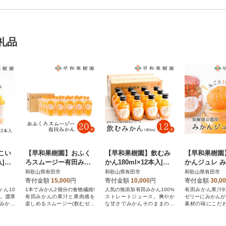
礼品
こい
【早和果樹園】おふく
【早和果樹園】飲むみ
【早和果樹園
入|有
ろスムージー有田みか
かん180ml×12本入|有
かんジュレ 
トレー
ん20本入|飲むみかんゼ
田みかん100%ストレー
ごと1個入×2
和歌山県有田市
和歌山県有田市
和歌山県有田市
リー(パウチタイプのジ
トジュース
寄付金額
15,000
円
寄付金額
10,000
円
寄付金額
30,0
ュレ)
かん10
1本でみかん2個分の食物繊維!
人気の無添加有田みかん100%
有田みかん果汁9
ス。濃厚
有田みかんの果汁と果肉感を
ストレートジュース。爽やか
ゼリーにみかんが
みかん
楽しめるスムージー(飲むゼリ
な甘さでみかんそのままの味
素材の味にこだ
ー)
わいです。
みかんゼリーです