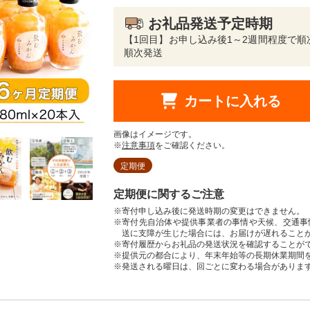
お礼品発送予定時期
【1回目】お申し込み後1～2週間程度で順
順次発送
カートに入れる
画像はイメージです。
※
注意事項
をご確認ください。
定期便
定期便に関するご注意
※寄付申し込み後に発送時期の変更はできません。
※寄付先自治体や提供事業者の事情や天候、交通事
送に支障が生じた場合には、お届けが遅れること
※寄付履歴からお礼品の発送状況を確認することが
※提供元の都合により、年末年始等の長期休業期間
※発送される曜日は、回ごとに変わる場合がありま