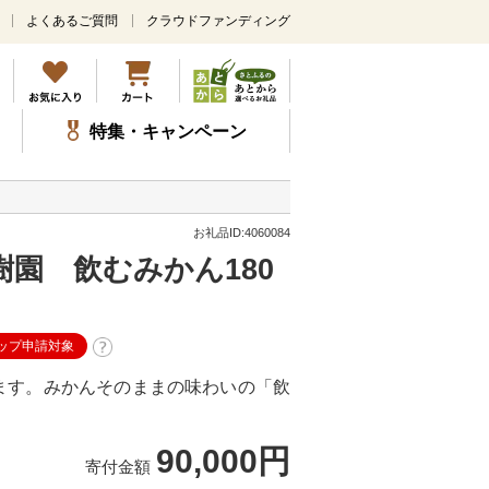
よくあるご質問
クラウドファンディング
メ
イ
ン
コ
ン
特集・キャンペーン
テ
ン
ツ
に
ス
お礼品ID:4060084
キ
園 飲むみかん180
ッ
プ
ップ申請対象
ます。みかんそのままの味わいの「飲
90,000円
寄付金額