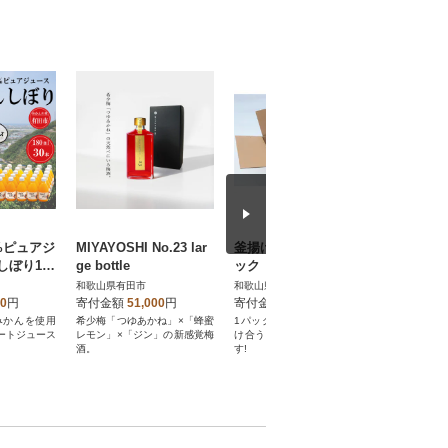
%ピュアジ
MIYAYOSHI No.23 lar
釜揚げしらす250g×4パ
酸素系漂
ぼり180
ge bottle
ック
フィニッシ
ト
和歌山県有田市
和歌山県有田市
和歌山県有
00
円
寄付金額
51,000
円
寄付金額
11,000
円
寄付金額
みかんを使用
希少梅「つゆあかね」×「蜂蜜
1パック250gは、3、4人で分
酸素系漂白
レートジュース
レモン」×「ジン」の新感覚梅
け合うのにちょうどいい量で
ッシュの4.
酒。
す!
す。