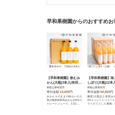
早和果樹園からのおすすめお
【早和果樹園】飲むみ
【早和果樹園】味
かん(大瓶)3本入|有田み
しぼり(大瓶)12本
かん100%ストレートジ
田みかん100%ス
和歌山県有田市
和歌山県有田市
ュース
トジュース
寄付金額
14,000
円
寄付金額
60,000
円
みかんそのままの味わいの人
糖度12度以上有田み
気の無添加有田みかん100%ス
0%ストレートジュー
トレートジュース。1日1杯の
でトロリとした食感。
ご褒美に。
ジュースの革命です