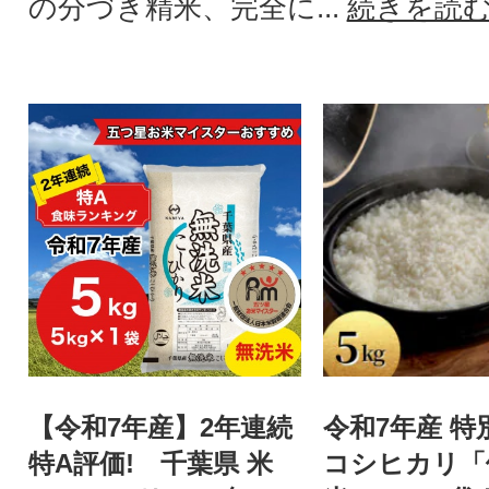
の分づき精米、完全に...
続きを読
【令和7年産】2年連続
令和7年産 特
特A評価! 千葉県 米
コシヒカリ「