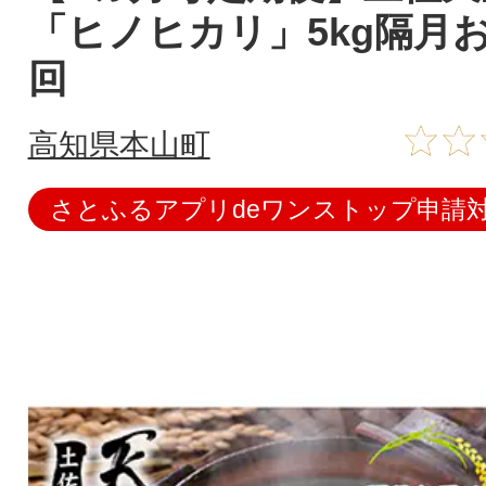
「ヒノヒカリ」5kg隔月
回
高知県本山町
さとふるアプリdeワンストップ申請