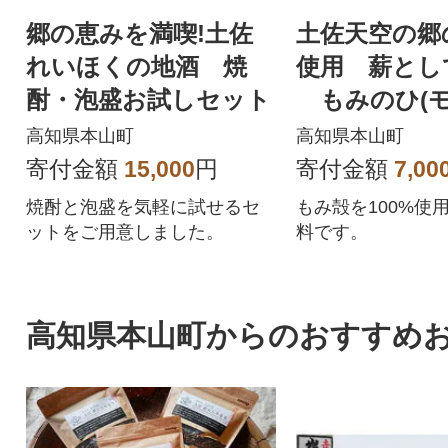
郷の恵みを満喫!土佐
土佐天空の郷
れいほくの地酒 焼
使用 薪とし
酎・泡盛お試しセット
もみのひ(
イト)20kg入
高知県本山町
高知県本山町
寄付金額
15,000
円
寄付金額
7,00
焼酎と泡盛を気軽に試せるセ
もみ殻を100%使
ットをご用意しました。
料です。
高知県本山町からのおすすめ