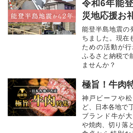
令和6年能登
災地応援お
能登半島地震の
ちました。現在
ための活動が行
ふるさと納税で
ませんか？
極旨！牛肉
神戸ビーフや松
ど、日本各地で
ブランド牛が大
や焼肉、切り落