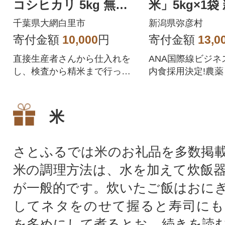
コシヒカリ 5kg 無洗
米」5kg×1袋
米 ( 5kg ×1袋)
精米 弥彦村産
千葉県大網白里市
新潟県弥彦村
寄付金額
10,000
円
寄付金額
13,0
直接生産者さんから仕入れを
ANA国際線ビジネ
し、検査から精米まで行って
内食採用決定!農
います。精米したてのお米を
を減らし栽培した
お届けします。
心安全なお米です
米
さとふるでは米のお礼品を多数掲
米の調理方法は、水を加えて炊飯
が一般的です。炊いたご飯はおに
してネタをのせて握ると寿司にも
を多めにして煮るとお...
続きを読