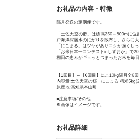
お礼品の内容・特徴
隔月発送の定期便です。
「土佐天空の郷」は標高250～800m
戸海洋深層水のにがりを散布し、さらに大
「にこまる」はツヤがありコクが強くしっ
「お米日本一コンテストinしずおか」で20
棚田の恵みがギュッとつ
【1回目】～【6回目】にこ10kg隔月全6回
内容量:土佐天空の郷 にこまる 精米5kg(2
原産地:高知県本山町
■注意事項/その他
※画像はイメージです。
お礼品詳細