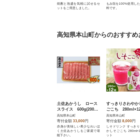
焼酎と泡盛を気軽に試せるセ
もみ殻を100%使用し
ットをご用意しました。
料です。
高知県本山町からのおすすめ
土佐あかうし ロース
すっきりさわやか
スライス 600g(200g×
ごこち 280ml×1
3パック)
ット
高知県本山町
高知県本山町
寄付金額
33,000
円
寄付金額
8,000
円
赤身が美味しい希少なれいほ
しそドリンク すっき
く土佐あかうしをご家庭で堪
かしそごこち 280ml×
能下さい。
ット