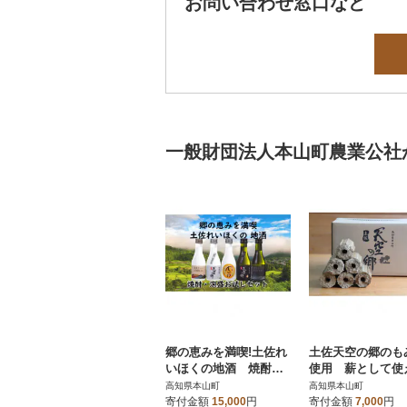
お問い合わせ窓口など
一般財団法人本山町農業公社
郷の恵みを満喫!土佐れ
土佐天空の郷のも
いほくの地酒 焼酎・
使用 薪として使
泡盛お試しセット
もみのひ(モミガ
高知県本山町
高知県本山町
ト)20kg入り1箱
寄付金額
15,000
円
寄付金額
7,000
円