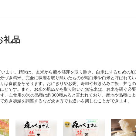
お礼品
ています。精米は、玄米から糠や胚芽を取り除き、白米にするための加
分づき精米、完全に糠層を取り除いたものが精白米や白米と呼ばれてい
りは食欲をそそります。おにぎりやお粥、寿司や炊き込みご飯、丼もの
ほどです。また、お米の肌ぬかを取り除いた無洗米は、お米を研ぐ必要
す。主食用の米の品種は約300種あると言われており、産地や品種に
て炊き加減を調整するなど炊き方でも違いを楽しむことができます。