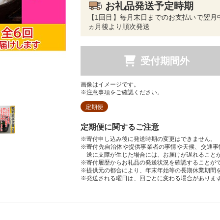
お礼品発送予定時期
【1回目】毎月末日までのお支払いで翌月
ヵ月後より順次発送
受付期間外
画像はイメージです。
※
注意事項
をご確認ください。
定期便
定期便に関するご注意
※寄付申し込み後に発送時期の変更はできません。
※寄付先自治体や提供事業者の事情や天候、交通事
送に支障が生じた場合には、お届けが遅れること
※寄付履歴からお礼品の発送状況を確認することが
※提供元の都合により、年末年始等の長期休業期間
※発送される曜日は、回ごとに変わる場合がありま