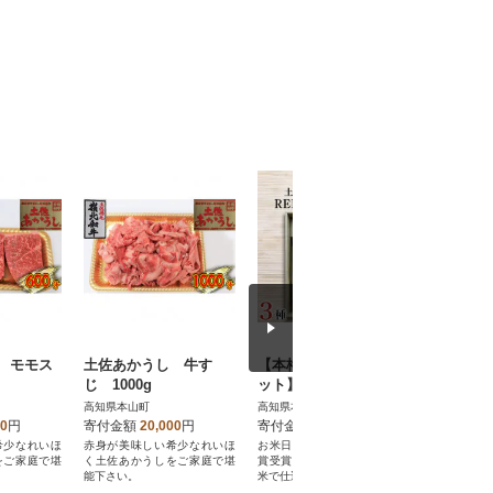
 モモス
土佐あかうし 牛す
【本格米焼酎・泡盛セ
【本格米
じ 1000g
ット】天空の郷玄米仕
天空の郷
込1本・白米仕込1本・
白米仕込
高知県本山町
高知県本山町
高知県本山
土佐泡盛REIHOKU1本
00
円
寄付金額
20,000
円
寄付金額
25,000
円
寄付金額
希少なれいほ
赤身が美味しい希少なれいほ
お米日本一コンテスト最優秀
お米日本一
をご家庭で堪
く土佐あかうしをご家庭で堪
賞受賞米「土佐天空の郷」中
賞受賞「土
能下さい。
米で仕込んだ本格焼酎・泡盛!
で仕込んだ本