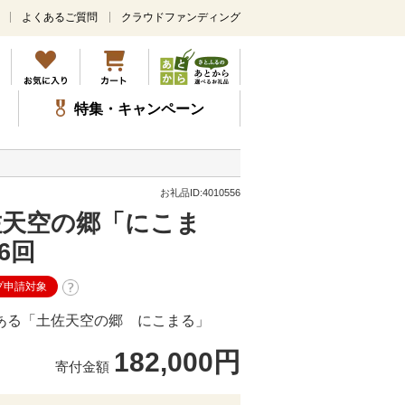
よくあるご質問
クラウドファンディング
メ
イ
ン
コ
ン
特集・キャンペーン
テ
ン
ツ
に
ス
お礼品ID:4010556
キ
佐天空の郷「にこま
ッ
プ
6回
プ申請対象
ある「土佐天空の郷 にこまる」
182,000円
寄付金額