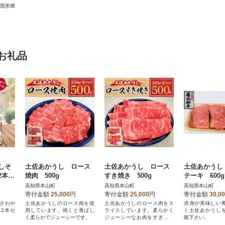
た固形燃
お礼品
しそ
土佐あかうし ロース
土佐あかうし ロース
土佐あかうし
2本セ
焼肉 500g
すき焼き 500g
テーキ 600g
高知県本山町
高知県本山町
高知県本山町
寄付金額
25,000
円
寄付金額
25,000
円
寄付金額
30,0
りさわや
土佐あかうしのロース肉を使
土佐あかうしのロース肉をス
赤身が美味しい
12本セ
用しています。焼くと香ばし
ライスしています。柔らかく
く土佐あかうし
く柔らかでジューシーです。
ジューシーなお肉をすき焼き
能下さい。
でお楽しみ下さい。