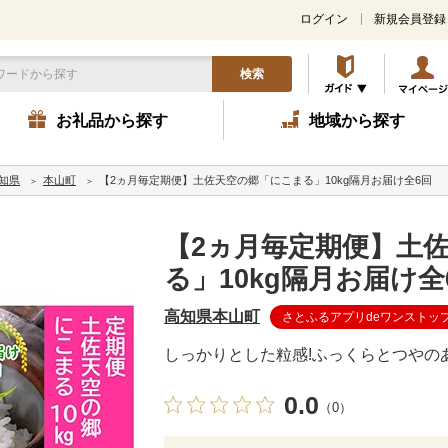
ログイン
新規会員登録
検索
お礼品から探す
地域から探す
知県
本山町
【2ヵ月毎定期便】土佐天空の郷「にこまる」10kg隔月お届け全6回
【2ヵ月毎定期便】土
る」10kg隔月お届け全
高知県本山町
さとふるアプリdeワンストッ
しっかりとした粒感!ふっくらとつやの
0.0
（0）