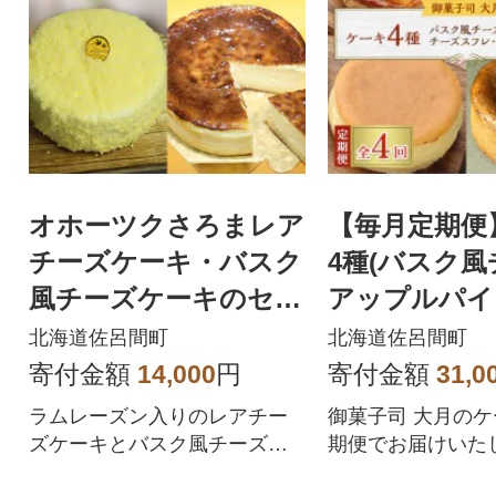
オホーツクさろまレア
【毎月定期便
チーズケーキ・バスク
4種(バスク
風チーズケーキのセッ
アップルパイ
ト(各約12cm)
スフレ・チョ
北海道佐呂間町
北海道佐呂間町
チーズ)全4回
寄付金額
14,000
円
寄付金額
31,0
ラムレーズン入りのレアチー
御菓子司 大月のケ
ズケーキとバスク風チーズケ
期便でお届けいた
ーキを佐呂間町よりお届けし