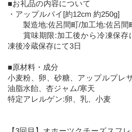
■お礼品の内容について
・アップルパイ[約12cm 約250g]
製造地:佐呂間町/加工地:佐呂間
賞味期限:加工後から冷凍保存に
凍後冷蔵保存にて3日
■原材料・成分
小麦粉、卵、砂糖、アップルプレ
油脂水飴、杏ジャム/寒天
特定アレルゲン:卵、乳、小麦
【3回目】オホーツクチーズスフレ 