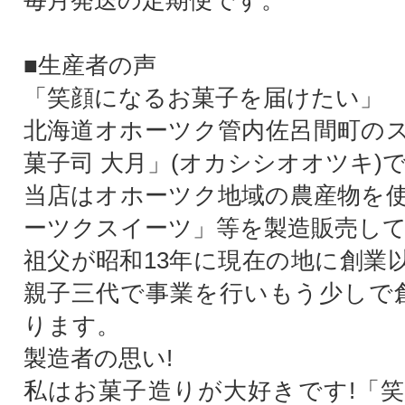
毎月発送の定期便です。
■生産者の声
「笑顔になるお菓子を届けたい」
北海道オホーツク管内佐呂間町の
菓子司 大月」(オカシシオオツキ)
当店はオホーツク地域の農産物を
ーツクスイーツ」等を製造販売し
祖父が昭和13年に現在の地に創業
親子三代で事業を行いもう少しで創
ります。
製造者の思い!
私はお菓子造りが大好きです!「