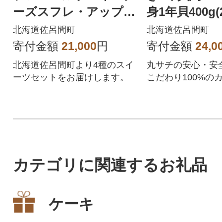
ーズスフレ・アップル
身1年貝400g(
パイ・バスク風チーズ
パック×2) 
北海道佐呂間町
北海道佐呂間町
ケーキ)
寄付金額
21,000
円
寄付金額
24,0
北海道佐呂間町より4種のスイ
丸サチの安心・安
ーツセットをお届けします。
こだわり100%の
します。
カテゴリに関連するお礼品
ケーキ