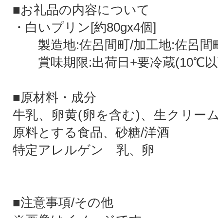
■お礼品の内容について
・白いプリン[約80gx4個]
製造地:佐呂間町/加工地:佐呂間
賞味期限:出荷日+要冷蔵(10℃以
■原材料・成分
牛乳、卵黄(卵を含む)、生クリー
原料とする食品、砂糖/洋酒
特定アレルゲン 乳、卵
■注意事項/その他