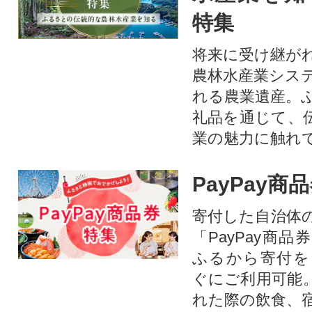
特集
将来に受け継が
農林水産業シス
れる農業遺産。
礼品を通じて、
業の魅力に触れて
PayPay商
寄付した自治体
「PayPay商
ふるから寄付を
ぐにご利用可能
れた際の飲食、