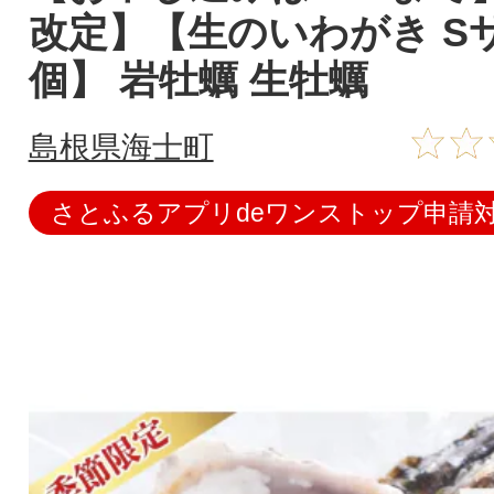
改定】【生のいわがき Sサ
個】 岩牡蠣 生牡蠣
島根県海士町
さとふるアプリdeワンストップ申請