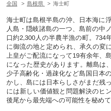
全国
島根県
海士町
海士町は島根半島の沖、日本海に
人島・隠岐諸島の一つ、島前の中
口約2,300人の半農半漁の町。73
に御流の地と定められ、承久の変
上皇がご配流になって19有余年、
になった歴史があります。離島は
少子高齢化・過疎化など島国日本
かし、島には日本らしさがまだ残
には新しい価値観と問題解決のヒ
後尾から最先端への可能性を秘め