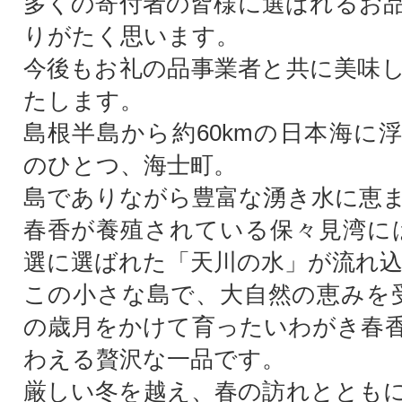
多くの寄付者の皆様に選ばれるお
りがたく思います。
今後もお礼の品事業者と共に美味
たします。
島根半島から約60kmの日本海に
のひとつ、海士町。
島でありながら豊富な湧き水に恵
春香が養殖されている保々見湾には
選に選ばれた「天川の水」が流れ
この小さな島で、大自然の恵みを
の歳月をかけて育ったいわがき春
わえる贅沢な一品です。
厳しい冬を越え、春の訪れととも