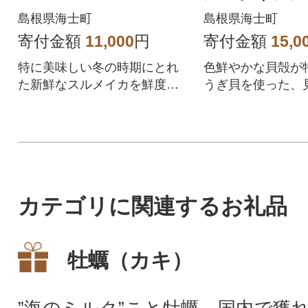
ドリア CAS
島根県海士町
島根県海士町
寄付金額
11,000
円
寄付金額
15,0
特に美味しい冬の時期にとれ
色鮮やかな貝殻が
た新鮮なスルメイカを鮮度そ
うぎ貝を使った、
のまま、丸ごとお届け!鮮度は
楽しいドリアです
釣りたてそのまま!旬感冷凍で
皿にしてお召し上
旨味が詰まったスルメイカで
きます♪電子レン
す!産地直送・鮮度抜群なの
けの簡単調理です
で、特に刺身がおすすめで
す。
カテゴリに関連するお礼品
牡蠣（カキ）