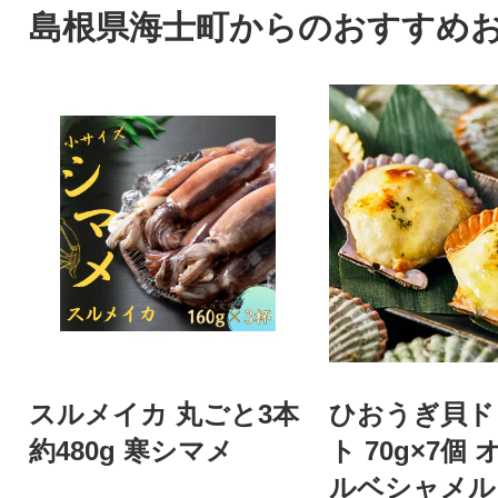
島根県海士町からのおすすめ
スルメイカ 丸ごと3本
ひおうぎ貝ド
約480g 寒シマメ
ト 70g×7個
ルベシャメル