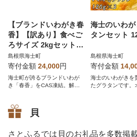
【ブランドいわがき春
海士のいわが
香】【訳あり】食べご
タンセット 12
ろサイズ 2kgセット
春香 牡蠣 牡蛎 いわが
島根県海士町
島根県海士町
き 岩牡蠣
寄付金額
24,000
円
寄付金額
14,0
海士町が誇るブランドいわが
海士のいわがきを
き「春香」をCAS凍結。解凍
たグラタンです。
すれば獲れたてのぷりぷりと
ベシャメルソース
した食感に。旨みが逃げない
った島民からも愛
殻付(フルシェル)の状態でお届
生鮮特産品が注目
貝
けします。牡蠣の殻を開ける
すが、こちらのグ
カキナイフと開け方の説明書
度はお召し上がり
付。
い隠れた島の名産品
さとふるでは貝のお礼品を多数掲