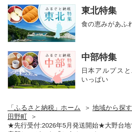
東北特集
食の恵みがあふ
中部特集
日本アルプスと
いっぱい
「ふるさと納税」ホーム
地域から探
田野町
★先行受付:2026年5月発送開始★大野台