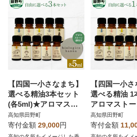
【四国一小さなまち】
【四国一小さ
選べる精油3本セット
選べる精油 1本
(各5ml)★アロマスト
アロマストー
ーン1個付き★
き★
高知県田野町
高知県田野町
寄付金額
29,000
円
寄付金額
11,0
高知の名所をイメージした香
高知の名所をイメ