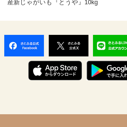
産新じゃがいも『とうや』10kg