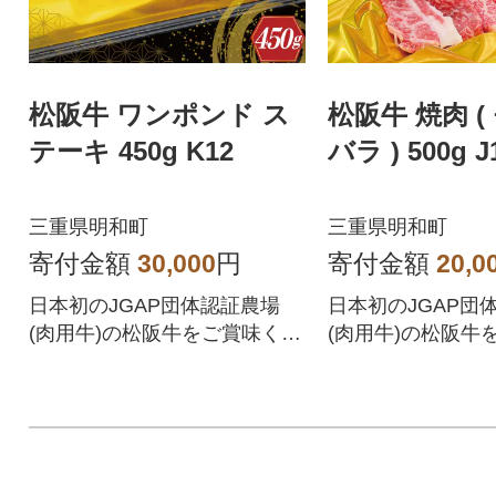
松阪牛 ワンポンド ス
松阪牛 焼肉 (
テーキ 450g K12
バラ ) 500g J
三重県明和町
三重県明和町
寄付金額
30,000
円
寄付金額
20,0
日本初のJGAP団体認証農場
日本初のJGAP団
(肉用牛)の松阪牛をご賞味くだ
(肉用牛)の松阪牛
さい!
さい!