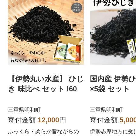
【伊勢丸い水産】 ひじ
国内産 伊勢ひ
き 味比べ セット I60
×5袋 セット
三重県明和町
三重県明和町
寄付金額
12,000
円
寄付金額
5,00
ふっくら・柔らか昔ながらの
伊勢志摩地方に受