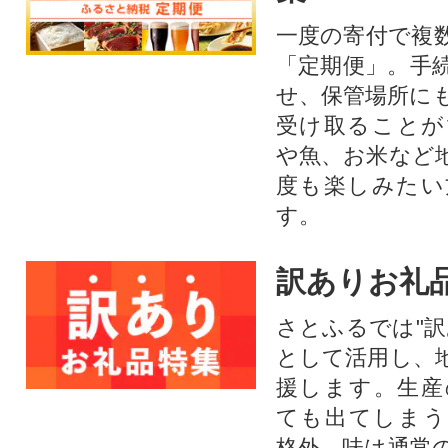
一度の寄付で複
「定期便」。手
せ、保管場所に
受け取ることが
や魚、お米など
度も楽しみたい
す。
訳ありお礼
さとふるでは"訳
として活用し、
援します。⽣産
ても出てしまう
格外。味は通常