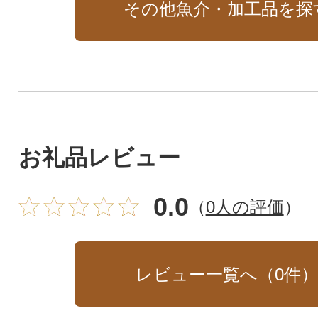
その他魚介・加工品を探
人で作っておりま
った金め鯛の味噌
家製の味噌との相
大きい切り身が5切
1切×1袋)入って
非ご賞味ください!
お礼品レビュー
0.0
（
0人の評価
）
レビュー一覧へ（
0
件