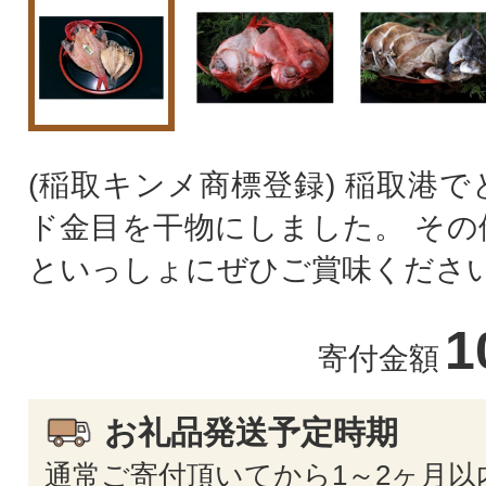
(稲取キンメ商標登録) 稲取港
ド金目を干物にしました。 その
といっしょにぜひご賞味くださ
1
寄付金額
お礼品発送予定時期
通常ご寄付頂いてから1～2ヶ月以