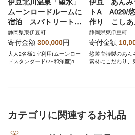
伊豆北川温泉「望水」
伊豆 あんみ
ムーンロードルームに
トA A029
宿泊 スパトリートメ
作り こしあ
ントを楽しむ! 1泊2
子 ところて
静岡県東伊豆町
静岡県東伊豆町
食・2名 I003
県 東伊豆町
寄付金額
300,000
円
寄付金額
10,0
大人2名様1室利用(ムーンロー
悠遊庵特製のあん
ドスタンダード/2F和洋室)1泊2
素材にこだわり、
食(夕朝食・個室ダイニング)
稲取産の天草を使
+スパトリートメント90分(1名
て作り上げました
様分)付ご宿泊券チェックイン:
をじっくりと煮出
14時 チェックアウト:10時満月
る心太を贅沢に使
の夜には、水平線から上る月
す。自家製のこし
の出と海面にきらめくムーン
は素材を厳選し、
カテゴリに関連するお礼品
ロードがご覧いただけるここ
豆と波照間島産黒
東伊豆。そんな「ムーンロー
仕上げました。昔
ド」の神秘的な世界観をコン
味を是非ご賞味下さ