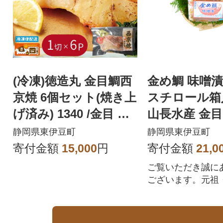
(冷凍)徳造丸 金目鯛西
金め鯛 味噌漬 
京焼 6個セット(焼き上
スチロール箱入 
げ済み) 1340 /金目 鯛
山長水産 金目
西京焼 海鮮
静岡県 東伊
静岡県東伊豆町
静岡県東伊豆町
寄付金額
15,000
円
寄付金額
21,0
ご覧いただき誠に
ございます。元祖
噌漬のお店です!
康で幸せでありま
鯛味噌漬を、真心