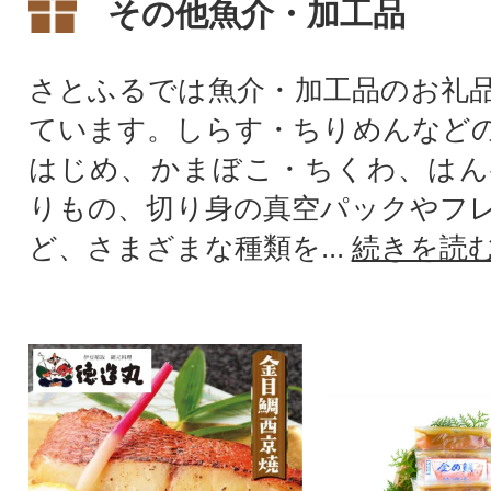
その他魚介・加工品
セプトに2020年夏、ムーンロ
甘味しるこや悠遊
ードルームが誕生いたしまし
た。
さとふるでは魚介・加工品のお礼
ています。しらす・ちりめんなど
はじめ、かまぼこ・ちくわ、はん
りもの、切り身の真空パックやフ
ど、さまざまな種類を...
続きを読