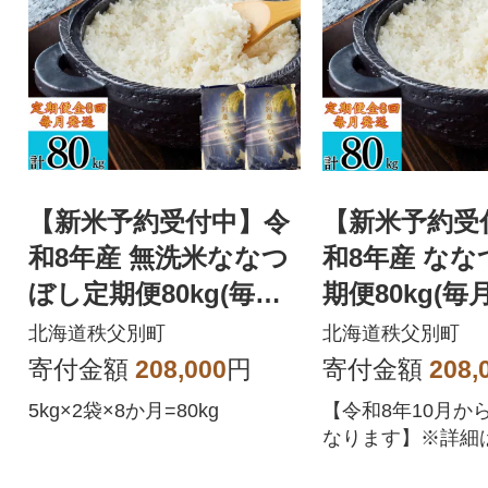
【新米予約受付中】令
【新米予約受
和8年産 無洗米ななつ
和8年産 な
ぼし定期便80kg(毎月
期便80kg(毎
発送)【R8UB-21】
【R8UB-02】
北海道秩父別町
北海道秩父別町
寄付金額
208,000
円
寄付金額
208,
5kg×2袋×8か月=80kg
【令和8年10月か
なります】※詳細
ケジュール】に記