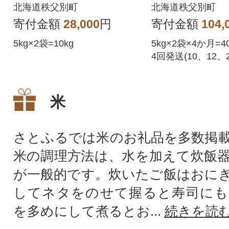
発送)【R8UB-
北海道秩父別町
北海道秩父別町
寄付金額
28,000
円
寄付金額
104,
5kg×2袋=10kg
5kg×2袋×4か月=
4回発送(10、12、
米
さとふるでは米のお礼品を多数掲
米の調理方法は、水を加えて炊飯
が一般的です。炊いたご飯はおに
してネタをのせて握ると寿司にも
を多めにして煮るとお...
続きを読