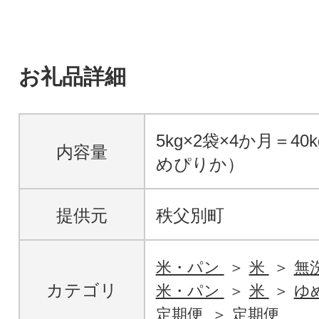
お礼品詳細
5kg×2袋×4か月＝4
内容量
めぴりか）
提供元
秩父別町
米・パン
米
無
カテゴリ
米・パン
米
ゆ
定期便
定期便