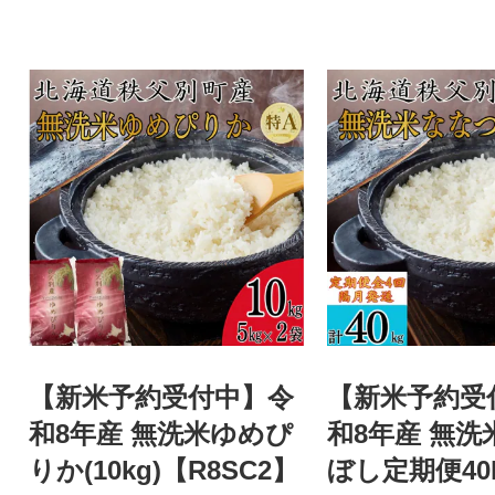
【新米予約受付中】令
【新米予約受
和8年産 無洗米ゆめぴ
和8年産 無洗
りか(10kg)【R8SC2】
ぼし定期便40