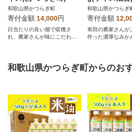
ぎ町)
和歌山県かつらぎ町
和歌山県かつらぎ
寄付金額
14,000
円
寄付金額
12,0
日当たりの良い畑で収穫さ
有田の農家さんが
れ、農家さんが味にこだわり
作った濃厚なみか
作り上げた甘味と酸味がほど
サイズ混合にて詰
よく調和したみかんです。
した。
和歌山県かつらぎ町からのお