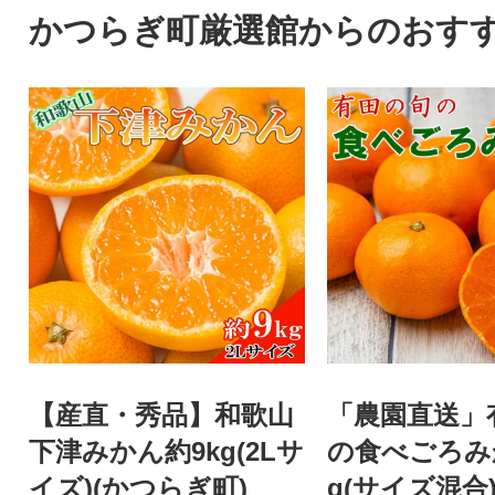
かつらぎ町厳選館からのおす
【産直・秀品】和歌山
「農園直送」
下津みかん約9kg(2Lサ
の食べごろみ
イズ)(かつらぎ町)
g(サイズ混合