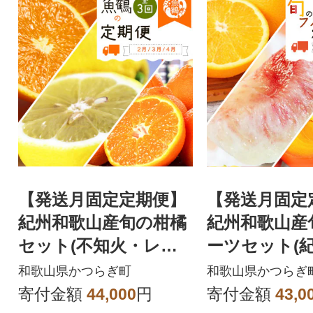
【発送月固定定期便】
【発送月固定
紀州和歌山産旬の柑橘
紀州和歌山産
セット(不知火・レモ
ーツセット(
ン・清見)全3回
コ・桃・富有柿
和歌山県かつらぎ町
和歌山県かつらぎ
寄付金額
44,000
円
寄付金額
43,0