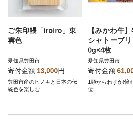
ご朱印帳「iroiro」東
【みかわ牛】
雲色
シャトーブリ
0g×4枚
愛知県豊田市
愛知県豊田市
寄付金額
13,000
円
寄付金額
61,0
豊田市産のヒノキと日本の伝
1頭からわずか!憧
統色を楽しむ
位!