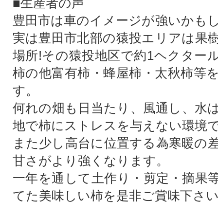
■生産者の声
豊田市は車のイメージが強いかも
実は豊田市北部の猿投エリアは果
場所!その猿投地区で約1ヘクター
柿の他富有柿・蜂屋柿・太秋柿等
す。
何れの畑も日当たり、風通し、水
地で柿にストレスを与えない環境
また少し高台に位置する為寒暖の
甘さがより強くなります。
一年を通して土作り・剪定・摘果
てた美味しい柿を是非ご賞味下さ