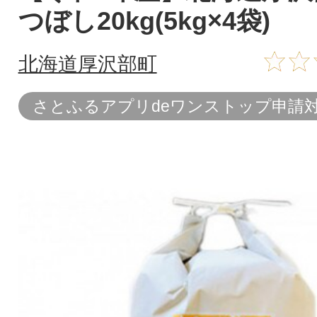
つぼし20kg(5kg×4袋)
北海道厚沢部町
さとふるアプリdeワンストップ申請