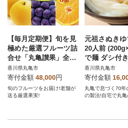
【毎月定期便】旬を見
元祖さぬきゆ
極めた厳選フルーツ詰
20人前 (200g
合せ「丸亀讃果」全3
で麺 ダシ付
回
香川県丸亀市
香川県丸亀市
寄付金額
48,000
円
寄付金額
16,0
旬のフルーツをお届け!老舗が
丸亀で息づく70年
送る厳選果実!
の製法!自宅で丸
んをお楽しみ頂け