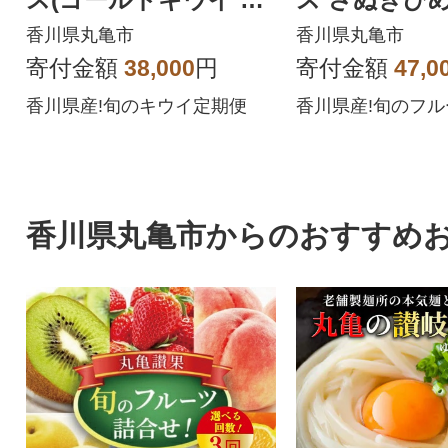
ウイっこ 香緑キウイ)
香川県丸亀市
香川県丸亀市
全3回
寄付金額
38,000
円
寄付金額
47,0
香川県産!旬のキウイ定期便
香川県産!旬のフ
香川県丸亀市からのおすすめ