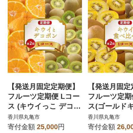
【発送月固定定期便】
【発送月固定
フルーツ定期便 Lコー
フルーツ定期便
ス (キウイっこ デコポ
ス(ゴールドキ
ン)全2回
ウイっこ)全2
香川県丸亀市
香川県丸亀市
寄付金額
25,000
円
寄付金額
26,0