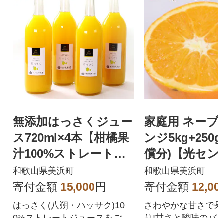
無添加はっさくジュー
家庭用 ネー
ス720ml×4本【柑橘果
ンジ5kg+25
汁100%ストレートジ
償分)【光セ
ュース】
別】【柑橘・
和歌山県美浜町
和歌山県美浜町
ス】【訳あり
寄付金額
15,000
円
寄付金額
12,0
はっさく(八朔・ハッサク)10
さわやかな甘さで
0%ストレートジュースをご堪
り!甘さと酸味の