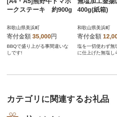
[A4・A5]熊野牛トマホ
無塩加工釜揚
ークステーキ 約900g
400g(紙箱)
和歌山県美浜町
和歌山県美浜町
寄付金額
35,000
円
寄付金額
12,0
BBQで盛り上がる事間違いな
塩を一切使わず無
しです!
に仕上げた無塩しら
カテゴリに関連するお礼品