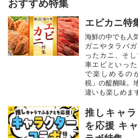
おすすめ特集
エビカニ特
海鮮の中でも人
ガニやタラバガ
ったカニ、そし
車エビといった
で楽しめるの
税」の醍醐味。
違いも楽しめま
推しキャラ
を応援 キ