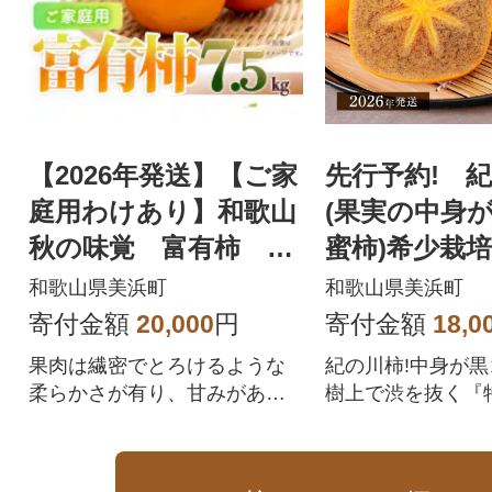
【2026年発送】【ご家
先行予約! 
庭用わけあり】和歌山
(果実の中身が
秋の味覚 富有柿 約
蜜柿)希少栽培
7.5kg【美浜町】
個～9個 こ
和歌山県美浜町
和歌山県美浜町
家厳選!
寄付金額
20,000
円
寄付金額
18,0
果肉は繊密でとろけるような
紀の川柿!中身が
柔らかさが有り、甘みがあり
樹上で渋を抜く『
果汁が多いのが特徴です。