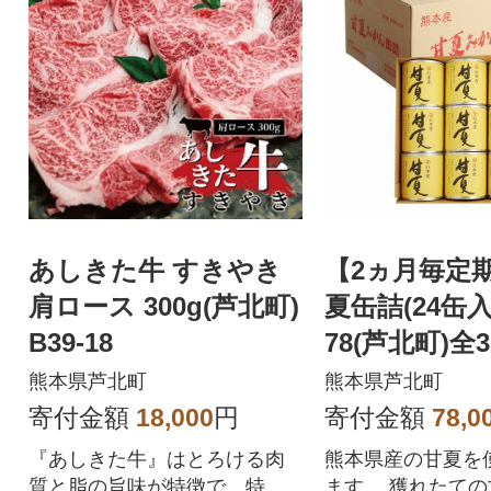
あしきた牛 すきやき
【2ヵ月毎定
肩ロース 300g(芦北町)
夏缶詰(24缶入)
B39-18
78(芦北町)全
熊本県芦北町
熊本県芦北町
寄付金額
18,000
円
寄付金額
78,0
『あしきた牛』はとろける肉
熊本県産の甘夏を
質と脂の旨味が特徴で、特に
ます。 獲れたて