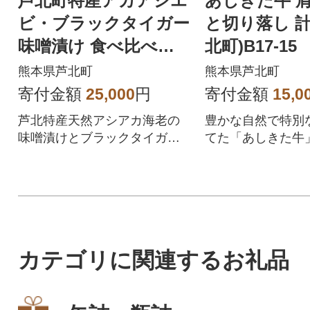
芦北町特産アカアシエ
あしきた牛 
ビ・ブラックタイガー
と切り落し 計3
味噌漬け 食べ比べ
北町)B17-15
【みやもと海産物】B2
熊本県芦北町
熊本県芦北町
50-25
寄付金額
25,000
円
寄付金額
15,0
芦北特産天然アシアカ海老の
豊かな自然で特別
味噌漬けとブラックタイガー
てた「あしきた牛
の味噌漬けをセット!!
王」の称号を持つ
です。ぜひご賞味
カテゴリに関連するお礼品