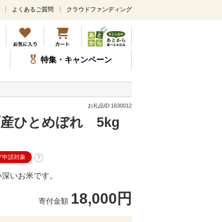
よくあるご質問
クラウドファンディング
メ
イ
ン
コ
ン
特集・キャンペーン
テ
ン
ツ
に
ス
お礼品ID:1630012
キ
産ひとめぼれ 5kg
ッ
プ
プ申請対象
い深いお米です。
18,000円
寄付金額