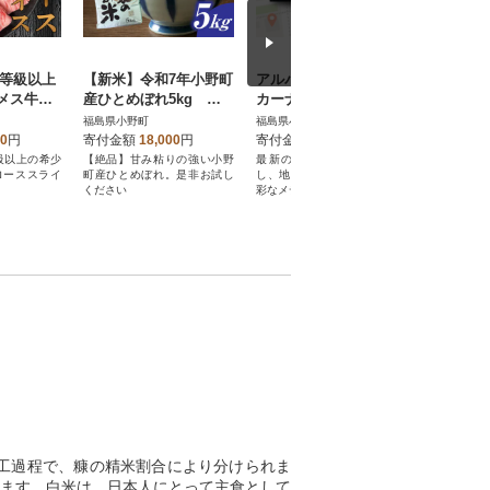
4等級以上
【新米】令和7年小野町
アルパイン 7型ワイド
【小町の
メス牛◆
産ひとめぼれ5kg 精
カーナビ 7WNX2
毛和牛す
kg (50
米(マルヨシファーム)
g
福島県小野町
福島県小野町
福島県小野
00
円
寄付金額
18,000
円
寄付金額
625,000
円
寄付金額
級以上の希少
【絶品】甘み粘りの強い小野
最新のカーナビ機能を搭載
食べる価値あ
ローススライ
町産ひとめぼれ。是非お試し
し、地図・音楽・映像など多
毛和牛のす
ください
彩なメディアに対応。
工過程で、糠の精米割合により分けられま
ます。白米は、日本人にとって主食として