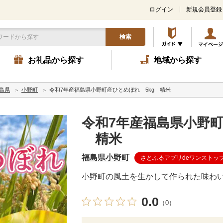
ログイン
新規会員登録
検索
お礼品から探す
地域から探す
島県
小野町
令和7年産福島県小野町産ひとめぼれ 5kg 精米
令和7年産福島県小野町
精米
福島県小野町
さとふるアプリdeワンストッ
小野町の風土を生かして作られた味わ
0.0
（0）