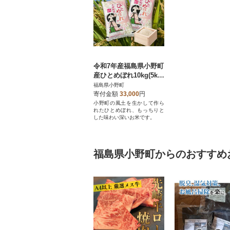
令和7年産福島県小野町
産ひとめぼれ10kg(5kg
×2袋)精米
福島県小野町
寄付金額
33,000
円
小野町の風土を生かして作ら
れたひとめぼれ、もっちりと
した味わい深いお米です。
福島県小野町からのおすすめ