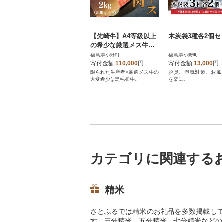
【先崎牛】A4等級以上
木炭袋3種各2個セ
の希少な厳選メス牛◆
ロース焼肉2kg(500g×4
福島県小野町
福島県小野町
パック)
寄付金額
110,000
円
寄付金額
13,000
円
限られた生産者×厳選メス牛の
脱臭、湿気対策、お風
大変希少な黒毛和牛。
を楽に。
カテゴリに関連する
精米
さとふるでは精米のお礼品を多数掲載し
す。三分精米、五分精米、七分精米などの