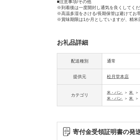
■注意事項/その他
※到着後は一度開封し通気を良くしてくだ
※高温多湿をさける/長期保管は避けてお
※賞味期限は1か月としていますが、精米
お礼品詳細
配送種別
通常
提供元
松月堂本店
米・パン
米
カテゴリ
米・パン
米
寄付金受領証明書の発