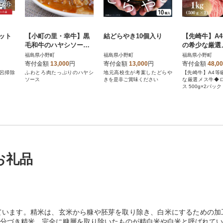
ット
【小町の里・幸牛】黒
結どらやき10個入り
【先崎牛】A
毛和牛のハヤシソー
の希少な厳選
ス 200g×4個
ローススライス1
福島県小野町
福島県小野町
福島県小野町
0g×2パック)
寄付金額
13,000
円
寄付金額
13,000
円
寄付金額
48,0
呂掃除
ふわとろ肉たっぷりのハヤシ
地元高校生が考案したどらや
【先崎牛】A4等
ソース
きを是非ご賞味ください
な厳選メス牛◆
ス 500g×2パック
お礼品
ています。精米は、玄米から糠や胚芽を取り除き、白米にするための加
分づき精米、完全に糠層を取り除いたものが精白米や白米と呼ばれてい