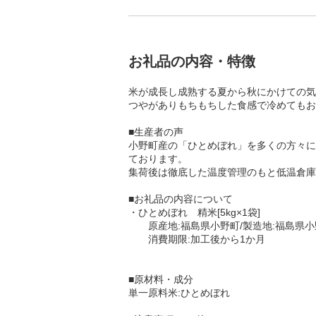
お礼品の内容・特徴
米が成長し成熟する夏から秋にかけての気
つやがありもちもちした食感で冷めてもお
■生産者の声
小野町産の「ひとめぼれ」を多くの方々に
ております。
集荷後は徹底した温度管理のもと低温倉庫
■お礼品の内容について
・ひとめぼれ 精米[5kg×1袋]
原産地:福島県小野町/製造地:福島県小野
消費期限:加工後から1か月
■原材料・成分
単一原料米:ひとめぼれ