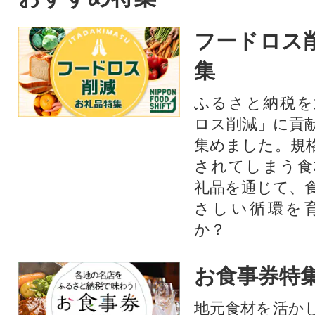
フードロス
集
ふるさと納税を
ロス削減」に貢
集めました。規
されてしまう食
礼品を通じて、
さしい循環を
か？​
お食事券特
地元食材を活か