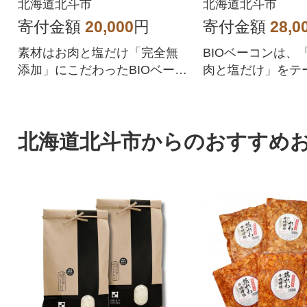
燻製鴨180gx1個)
北海道北斗市
北海道北斗市
寄付金額
20,000
円
寄付金額
28,0
素材はお肉と塩だけ「完全無
BIOベーコンは、
添加」にこだわったBIOベーコ
肉と塩だけ」をテ
ンと燻製鴨のギフトセットで
自製法による完全
す
ーコンです。
北海道北斗市からのおすすめ