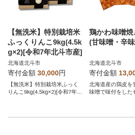
【無洗米】特別栽培米
鶏かわ味噌焼
ふっくりんこ9kg(4.5k
(甘味噌・辛味
g×2)[令和7年北斗市産]
北海道北斗市
北海道北斗市
寄付金額
30,000
円
寄付金額
13,0
【無洗米】特別栽培米ふっく
北海道産の鶏皮を
りんこ9kg(4.5kg×2)[令和7年北
味噌で味付をした
斗市産]
す