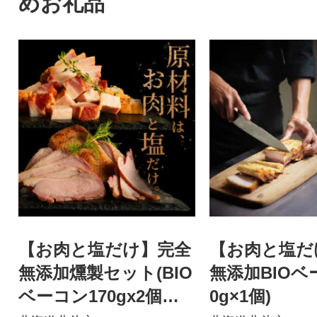
めお礼品
【お肉と塩だけ】完全
【お肉と塩だ
無添加燻製セット(BIO
無添加BIOベ
ベーコン170gx2個、
0g×1個)