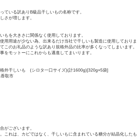
っている訳ありB級品干しいもの名称です。
しさが増します。
いもを大きさに関係なく使用しております。
使用用途が少ない為、出来るだけ当社で干しいも製造に使用しておりま
てこのお礼品のような訳あり規格外品の比率が多くなってしまいます。
事をモットーにこれからも邁進してまいります。
しいも (シロタ一口サイズ)(計1600g)[320g×5袋]
県香取市
合がございます。
。これは、カビではなく、干しいもに含まれている糖分が結晶化したも