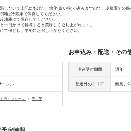
しだいで上記にあげた、糖化(白い粉)が進みますので、冷蔵庫での保
時期は冷蔵庫で保存してください。
冷凍庫にて保存してください。
と一日かけて解凍すると美味しく召し上がれます。
にて保存し、早めにお召し上がりください。
お申込み・配送・その
申込受付期間
通年
サークル
配達外の
エリア
離島、
ドライフルーツ
干し芋
送予定時期