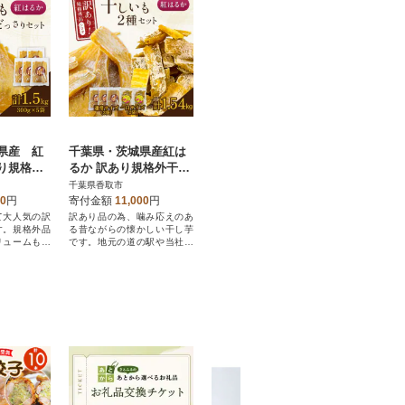
県産 紅
千葉県・茨城県産紅は
り規格外
るか 訳あり規格外干し
)300g×
いも(シロタ2種 計5袋
千葉県香取市
)どっさりセ
計1.54kg)どっさりセッ
00
円
寄付金額
11,000
円
ト2
て大人気の訳
訳あり品の為、噛み応えのあ
す。規格外品
る昔ながらの懐かしい干し芋
リュームもあ
です。地元の道の駅や当社直
売店で大人気の商品です