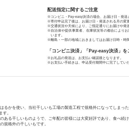
配送指定に関するご注意
※コンビニ・Pay-easy決済の場合、お届け日・発
※寄付申込完了後は、お届け日・発送される月の変
※交通状況や天候により、ご指定通りにお届けや発
※自治体や提供事業者、在庫状況等の都合によりお
います。
※離島・一部の地域におきましてはお届け日時・時
「コンビニ決済」「Pay-easy決済」
※お礼品の発送は、お支払い確認後となります。
※お支払い手続きは、申込受付期間中に完了してい
はるかを使い、当社干しいも工場の製造工程で規格外になってしまった
ます。
のある干しいものようで、ご年配の皆様には大変好評であり、食べ続け
の規格外の干しいもです。