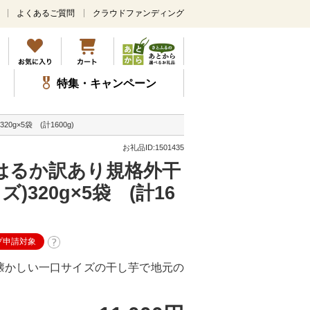
よくあるご質問
クラウドファンディング
メ
イ
ン
コ
ン
特集・キャンペーン
テ
ン
ツ
×5袋 (計1600g)
に
ス
お礼品ID:1501435
キ
はるか訳あり規格外干
ッ
プ
320g×5袋 (計16
プ申請対象
懐かしい一口サイズの干し芋で地元の