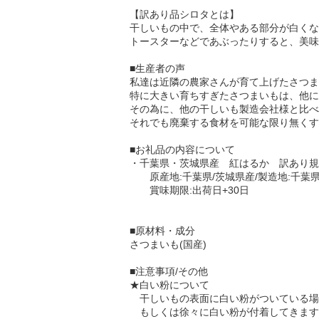
【訳あり品シロタとは】
干しいもの中で、全体やある部分が白くな
トースターなどであぶったりすると、美味
■生産者の声
私達は近隣の農家さんが育て上げたさつま
特に大きい育ちすぎたさつまいもは、他に
その為に、他の干しいも製造会社様と比べ
それでも廃棄する食材を可能な限り無くす
■お礼品の内容について
・千葉県・茨城県産 紅はるか 訳あり規格外干
原産地:千葉県/茨城県産/製造地:千葉
賞味期限:出荷日+30日
■原材料・成分
さつまいも(国産)
■注意事項/その他
★白い粉について
干しいもの表面に白い粉がついている場
もしくは徐々に白い粉が付着してきます