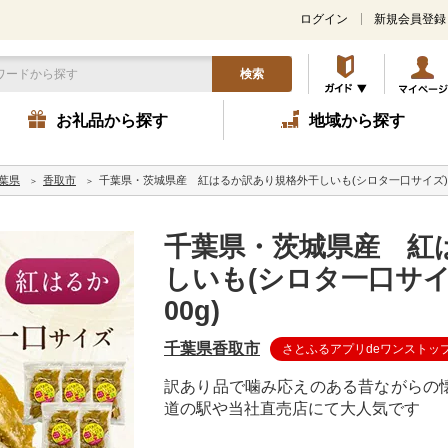
ログイン
新規会員登録
検索
お礼品から探す
地域から探す
葉県
香取市
千葉県・茨城県産 紅はるか訳あり規格外干しいも(シロタ一口サイズ)320g
千葉県・茨城県産 紅
しいも(シロタ一口サイズ)
00g)
千葉県香取市
さとふるアプリdeワンストッ
訳あり品で噛み応えのある昔ながらの
道の駅や当社直売店にて大人気です