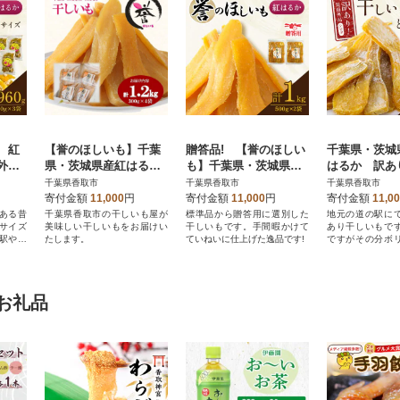
 紅
【誉のほしいも】千葉
贈答品! 【誉のほしい
千葉県・茨城
外干
県・茨城県産紅はるか
も】千葉県・茨城県
はるか 訳あ
口サイ
干しいも 300g×4袋セ
産 紅はるか干しい
干しいも(シロタ
千葉県香取市
千葉県香取市
千葉県香取市
60g)
ット(1200g)
も 500g×2袋 1キ
5袋(1.5キロ
寄付金額
11,000
円
寄付金額
11,000
円
寄付金額
11,0
ロ
ット
ある昔
千葉県香取市の干しいも屋が
標準品から贈答用に選別した
地元の道の駅に
サイズ
美味しい干しいもをお届けい
干しいもです。手間暇かけて
あり干しいもで
駅や当
たします。
ていねいに仕上げた逸品です!
ですがその分ボ
す
ります。
お礼品