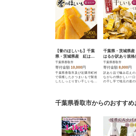
【誉のほしいも】千葉
千葉県・茨城県産
県・茨城県産 紅はる
はるか訳あり規格
か干しいも 150g×6袋
しいも(シロタ一
千葉県香取市
千葉県香取市
セット(900g)
ズ)320g×3袋 (計9
寄付金額
10,000
円
寄付金額
8,000
円
千葉県香取市及び近隣市町村
訳あり品で噛み応えの
で収穫したさつまいもで製造
ながらの懐かしい一口
したしっとり甘い干しいもを
の干し芋で地元の道の
お届けいたします。
社直売店にて大人気で
千葉県香取市からのおすすめ