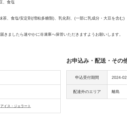
豆、食塩
抹茶、食塩/安定剤(増粘多糖類)、乳化剤、(一部に乳成分・大豆を含む)
届きましたら速やかに冷凍庫へ保管いただきますようお願いします。
お申込み・配送・その
申込受付期間
2024-0
配達外の
エリア
離島
アイス・ジェラート