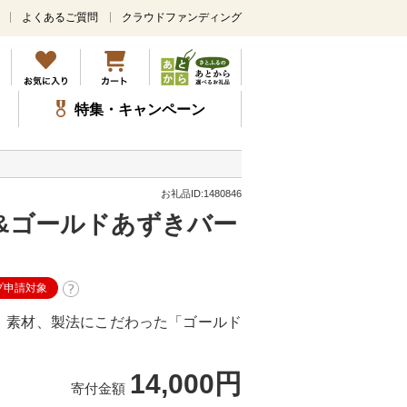
よくあるご質問
クラウドファンディング
メ
イ
ン
コ
ン
特集・キャンペーン
テ
ン
ツ
に
ス
お礼品ID:1480846
キ
&ゴールドあずきバー
ッ
プ
プ申請対象
、素材、製法にこだわった「ゴールド
14,000円
寄付金額