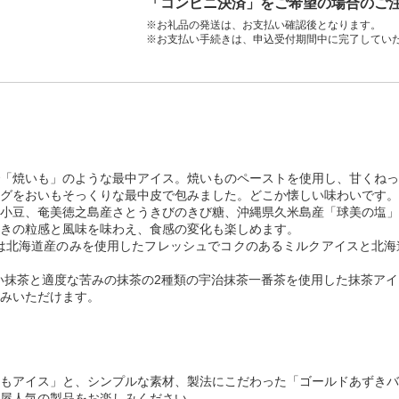
「コンビニ決済」をご希望の場合のご
※お礼品の発送は、お支払い確認後となります。
※お支払い手続きは、申込受付期間中に完了してい
「焼いも」のような最中アイス。焼いものペーストを使用し、甘くねっ
グをおいもそっくりな最中皮で包みました。どこか懐しい味わいです。
小豆、奄美徳之島産さとうきびのきび糖、沖縄県久米島産「球美の塩」
きの粒感と風味を味わえ、食感の変化も楽しめます。
は北海道産のみを使用したフレッシュでコクのあるミルクアイスと北海
い抹茶と適度な苦みの抹茶の2種類の宇治抹茶一番茶を使用した抹茶ア
みいただけます。
もアイス」と、シンプルな素材、製法にこだわった「ゴールドあずきバ
屋人気の製品をお楽しみください。