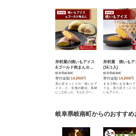
井村屋の焼いもアイス
井村屋 焼いもア
&ゴールド肉まんセッ
(16コ入)
ト
岐阜県岐南町
岐阜県岐南町
寄付金額
14,000
円
寄付金額
14,000
円
見た目そっくりの「焼いもア
まるで焼いもを食べて
イス」と、生地の製法、具材
うな、見た目そっくり
にこだわった「2コ入ゴールド
いもアイス」。
肉まん」のセット。
岐阜県岐南町からのおすすめ