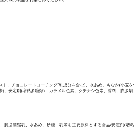
スト、チョコレートコーチング(乳成分を含む)、水あめ、もなか(小麦を
来)、安定剤(増粘多糖類)、カラメル色素、クチナシ色素、香料、膨脹
ム、脱脂濃縮乳、水あめ、砂糖、乳等を主要原料とする食品/安定剤(増粘