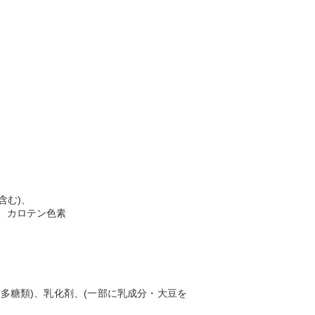
含む)、
剤、カロテン色素
多糖類)、乳化剤、(一部に乳成分・大豆を