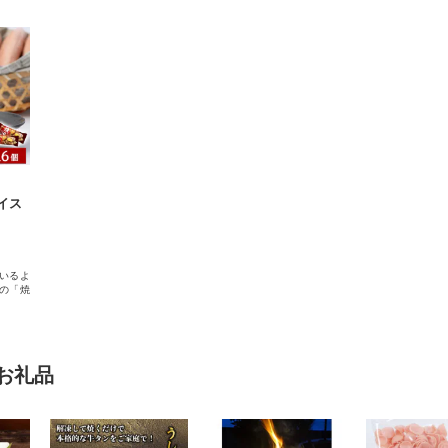
イス
いるよ
の「焼
お礼品