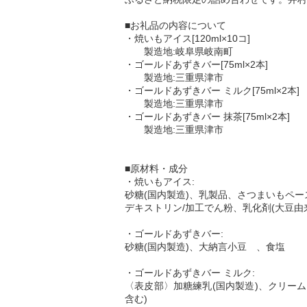
■お礼品の内容について
・焼いもアイス[120ml×10コ]
製造地:岐阜県岐南町
・ゴールドあずきバー[75ml×2本]
製造地:三重県津市
・ゴールドあずきバー ミルク[75ml×2本]
製造地:三重県津市
・ゴールドあずきバー 抹茶[75ml×2本]
製造地:三重県津市
■原材料・成分
・焼いもアイス:
砂糖(国内製造)、乳製品、さつまいもペー
デキストリン/加工でん粉、乳化剤(大豆由
・ゴールドあずきバー:
砂糖(国内製造)、大納言小豆 、食塩
・ゴールドあずきバー ミルク:
〈表皮部〉加糖練乳(国内製造)、クリー
含む)