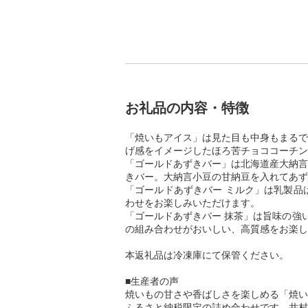
お礼品の内容・特徴
「焼いもアイス」は見た目も中身もまるで
げ感をイメージしたほろ苦チョココーチン
「ゴールドあずきバー」は北海道産大納言
きバー。大納言小豆の甘納豆を入れてあず
「ゴールドあずきバー ミルク」は乳製品
わせをお楽しみいただけます。
「ゴールドあずきバー 抹茶」は旨味の強
の組み合わせがおいしい、高質感をお楽し
本返礼品は冷凍庫にて保管ください。
■生産者の声
焼いもの甘さや香ばしさを楽しめる「焼い
ふるさと納税限定の詰め合わせです。井村