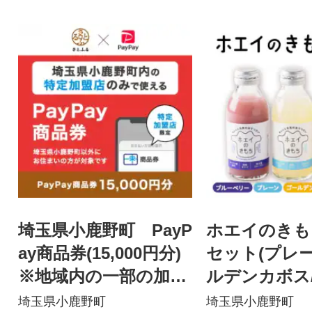
埼玉県小鹿野町 PayP
ホエイのきも
ay商品券(15,000円分)
セット(プレー
※地域内の一部の加盟
ルデンカボス
店のみで利用可
ベリー 各2本
埼玉県小鹿野町
埼玉県小鹿野町