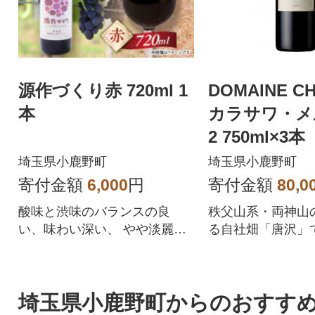
源作づくり赤 720ml 1
DOMAINE CH
本
カラサワ・メル
2 750ml×3本
埼玉県小鹿野町
埼玉県小鹿野町
寄付金額
6,000
円
寄付金額
80,0
酸味と渋味のバランスの良
秩父山系・両神山
い、味わい深い、 やや淡麗の
る自社畑「唐沢」
ミディアムボディタイプの赤
完熟メルロを使用
ワインです。
埼玉県小鹿野町からのおすす