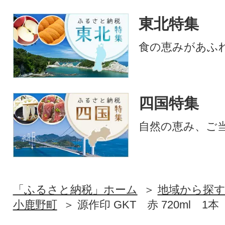
東北特集
食の恵みがあふ
四国特集
自然の恵み、ご
「ふるさと納税」ホーム
地域から探
小鹿野町
源作印 GKT 赤 720ml 1本