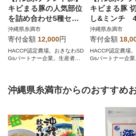
キビまる豚の人気部位
キビまる豚 
を詰め合わせ5種セッ
し&ミンチ 4
ト1kg(小分け)
ト
沖縄県糸満市
沖縄県糸満市
寄付金額
12,000
円
寄付金額
18,0
HACCP認定農場。おきなわSD
HACCP認定農場
Gsパートナー企業。生産者が
Gsパートナー企
厳選した安心・安全な豚肉を
厳選した安心・安
直送します。
直送します。
沖縄県糸満市からのおすすめ