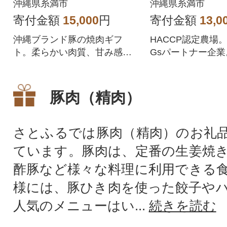
沖縄県糸満市
沖縄県糸満市
寄付金額
15,000
円
寄付金額
13,0
沖縄ブランド豚の焼肉ギフ
HACCP認定農場
ト。柔らかい肉質、甘み感じ
Gsパートナー企
る脂身が美味しいお肉は贈り
厳選した安心・安
物に喜ばれます。
直送します。
豚肉（精肉）
さとふるでは豚肉（精肉）のお礼
ています。豚肉は、定番の生姜焼
酢豚など様々な料理に利用できる
様には、豚ひき肉を使った餃子や
人気のメニューはい...
続きを読む