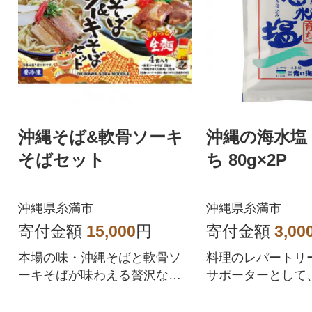
沖縄そば&軟骨ソーキ
沖縄の海水塩
そばセット
ち 80g×2P
沖縄県糸満市
沖縄県糸満市
寄付金額
15,000
円
寄付金額
3,00
本場の味・沖縄そばと軟骨ソ
料理のレパートリ
ーキそばが味わえる贅沢な詰
サポーターとして
め合わせです。
けます。