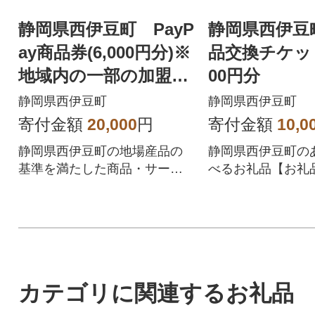
静岡県西伊豆町 PayP
静岡県西伊豆
ay商品券(6,000円分)※
品交換チケット
地域内の一部の加盟店
00円分
のみで利用可
静岡県西伊豆町
静岡県西伊豆町
寄付金額
20,000
円
寄付金額
10,0
静岡県西伊豆町の地場産品の
静岡県西伊豆町の
基準を満たした商品・サービ
べるお礼品【お礼
スを提供するPayPay加盟店で
ット10,000円分
のお支払いにご利用いただけ
ます。付与された
ます。静岡県西伊豆町在住の
チケットは静岡県
方はPayPay商品券を受け取れ
指定するお礼品と
ませんのでご注意ください。
です。
カテゴリに関連するお礼品