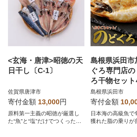
<玄海・唐津>昭徳の天
島根県浜田市
日干し〔C-1〕
ぐろ専門店の
ろ干物セット
400g以上 1
佐賀県唐津市
島根県浜田市
装 焼き方付
寄付金額
13,000
円
寄付金額
10,0
原料第一主義の昭徳が厳選し
日本海の高級魚で
た“魚”と“塩”だけでつくった昔
獲れた脂の乗りが
ながらの天日干し干物です。
ロ(アカムツ)を国
干しにしています