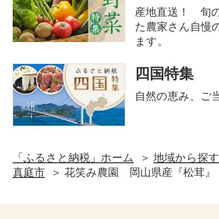
産地直送！ 旬
た農家さん自慢
ます。
四国特集
自然の恵み、ご
「ふるさと納税」ホーム
地域から探
真庭市
花笑み農園 岡山県産『松茸』 20