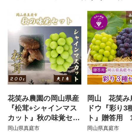
花笑み農園の岡山県産
岡山 花笑み
『松茸+シャインマス
ドウ『彩り3
カット』秋の味覚セッ
ト』贈答用 1.
ト
房)3M-2上
岡山県真庭市
岡山県真庭市