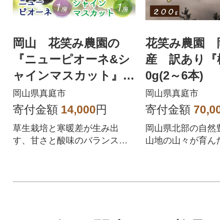
岡山 花笑み農園の
花笑み農園 
『ニューピオーネ&シ
産 訳あり『
ャインマスカット』1k
0g(2～6本)
g(2房)PS-1
岡山県真庭市
岡山県真庭市
寄付金額
14,000
円
寄付金額
70,0
草生栽培と寒暖差が生み出
岡山県北部の自然
す、甘さと酸味のバランス良
山地の山々が育ん
い濃厚ピオーネと甘く香り良
り)です
いシャインマスカット。