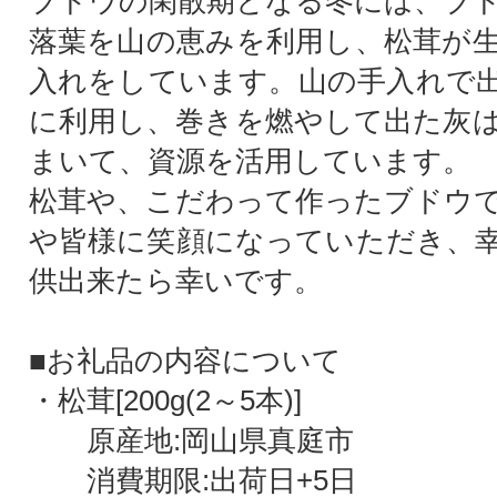
ブドウの閑散期となる冬には、ブ
落葉を山の恵みを利用し、松茸が
入れをしています。山の手入れで
に利用し、巻きを燃やして出た灰
まいて、資源を活用しています。
松茸や、こだわって作ったブドウ
や皆様に笑顔になっていただき、
供出来たら幸いです。
■お礼品の内容について
・松茸[200g(2～5本)]
原産地:岡山県真庭市
消費期限:出荷日+5日